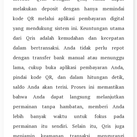
melakukan deposit dengan hanya memindai
kode QR melalui aplikasi pembayaran digital
yang mendukung sistem ini. Keuntungan utama
dari Qris adalah kemudahan dan kecepatan
dalam bertransaksi. Anda tidak perlu repot
dengan transfer bank manual atau menunggu
lama, cukup buka aplikasi pembayaran Anda,
pindai kode QR, dan dalam hitungan detik,
saldo Anda akan terisi. Proses ini memastikan
bahwa Anda dapat langsung melanjutkan
permainan tanpa hambatan, memberi Anda
lebih banyak waktu untuk fokus pada
permainan itu sendiri. Selain itu, Qris juga
menjamin keamanan transaksi, mengurangi