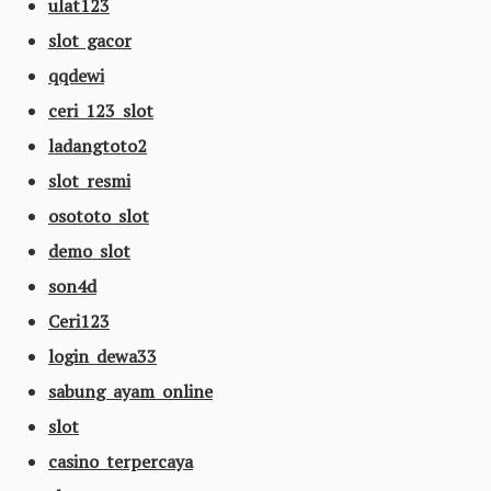
ulat123
slot gacor
qqdewi
ceri 123 slot
ladangtoto2
slot resmi
osototo slot
demo slot
son4d
Ceri123
login dewa33
sabung ayam online
slot
casino terpercaya