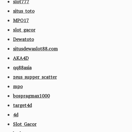
slot777
situs toto
MPO17
slot gacor
Dewatoto
situsdewaslot88.com
AKA4D
qq88asia
zeus supper scatter
mpo
bospragmax1000
target4d
4d
Slot Gacor