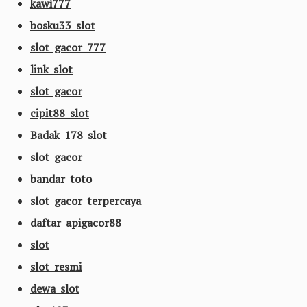
kawi777
bosku33 slot
slot gacor 777
link slot
slot gacor
cipit88 slot
Badak 178 slot
slot gacor
bandar toto
slot gacor terpercaya
daftar apigacor88
slot
slot resmi
dewa slot