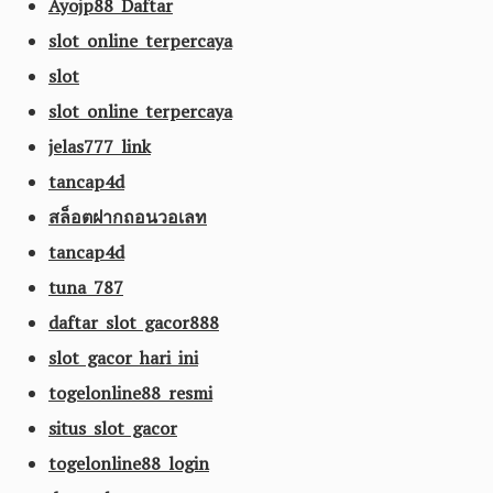
Ayojp88 Daftar
slot online terpercaya
slot
slot online terpercaya
jelas777 link
tancap4d
สล็อตฝากถอนวอเลท
tancap4d
tuna 787
daftar slot gacor888
slot gacor hari ini
togelonline88 resmi
situs slot gacor
togelonline88 login