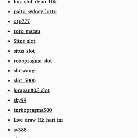
link slot depo 10k
paito sydney lotto
otp777
toto macau
Situs slot
situs slot
robopragma slot
slotwangi
slot 5000
juragan805 slot
sky99
turbopragma500
Live draw Hk hari ini
sv388