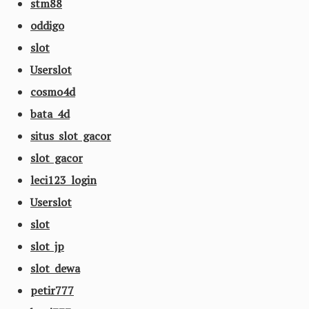
stm88
oddigo
slot
Userslot
cosmo4d
bata 4d
situs slot gacor
slot gacor
leci123 login
Userslot
slot
slot jp
slot dewa
petir777