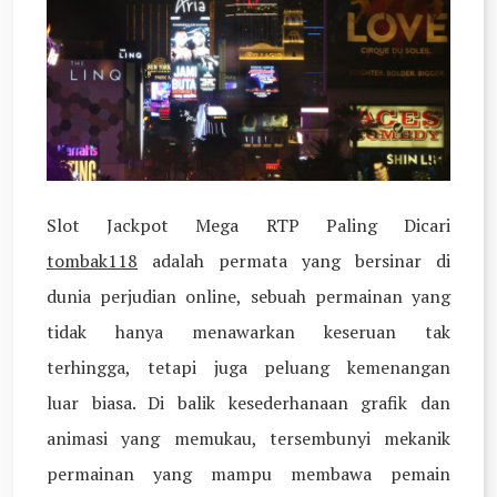
Slot Jackpot Mega RTP Paling Dicari
tombak118
adalah permata yang bersinar di
dunia perjudian online, sebuah permainan yang
tidak hanya menawarkan keseruan tak
terhingga, tetapi juga peluang kemenangan
luar biasa. Di balik kesederhanaan grafik dan
animasi yang memukau, tersembunyi mekanik
permainan yang mampu membawa pemain