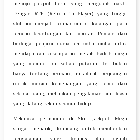
menuju jackpot besar yang mengubah nasib.
Dengan RTP (Return to Player) yang tinggi,
slot ini menjadi primadona di kalangan para
pencari keuntungan dan hiburan. Pemain dari
berbagai penjuru dunia berlomba-lomba untuk
mendapatkan kesempatan meraih hadiah mega
yang menanti di setiap putaran. Ini bukan
hanya tentang bermain; ini adalah perjuangan
untuk meraih kemenangan yang lebih dari
sekadar uang, melainkan pengalaman luar biasa
yang datang sekali seumur hidup.
Mekanika permainan di Slot Jackpot Mega
sangat menarik, dirancang untuk memberikan
pengalaman yang dinamis dan penuh