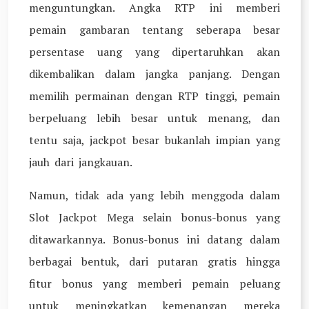
menguntungkan. Angka RTP ini memberi
pemain gambaran tentang seberapa besar
persentase uang yang dipertaruhkan akan
dikembalikan dalam jangka panjang. Dengan
memilih permainan dengan RTP tinggi, pemain
berpeluang lebih besar untuk menang, dan
tentu saja, jackpot besar bukanlah impian yang
jauh dari jangkauan.
Namun, tidak ada yang lebih menggoda dalam
Slot Jackpot Mega selain bonus-bonus yang
ditawarkannya. Bonus-bonus ini datang dalam
berbagai bentuk, dari putaran gratis hingga
fitur bonus yang memberi pemain peluang
untuk meningkatkan kemenangan mereka