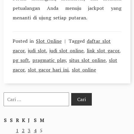
petualangan Anda menuju jackpot yang
menanti di ujung setiap putaran.
Posted in
Slot Online
Tagged
daftar slot
gacor
,
judi slot
,
judi slot online
,
link slot gacor
,
pg soft
,
pragmatic play
,
situs slot online
,
slot
gacor
,
slot gacor hari ini
,
slot online
Cari
untuk:
S
S
R
K
J
S
M
1
2
3
4
5