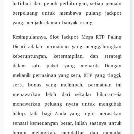
hati-hati dan penuh perhitungan, setiap pemain
berpeluang untuk membawa pulang jackpot
yang menjadi idaman banyak orang.
Kesimpulannya, Slot Jackpot Mega RTP Paling
Dicari adalah permainan yang menggabungkan
keberuntungan, keterampilan, dan strategi
dalam satu paket yang menarik. Dengan
mekanik permainan yang seru, RTP yang tinggi,
serta bonus yang melimpah, permainan ini
menawarkan lebih dari sekadar hiburan—ia
menawarkan peluang nyata untuk mengubah
hidup. Jadi, bagi Anda yang ingin merasakan
sensasi kemenangan besar, inilah saatnya untuk
berani melangkah, mendaftar, dan memulai