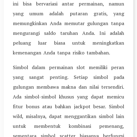
ini bisa bervariasi antar permainan, namun
yang umum adalah putaran gratis, yang
memungkinkan Anda memutar gulungan tanpa
mengurangi saldo taruhan Anda. Ini adalah
peluang luar biasa untuk meningkatkan
kemenangan Anda tanpa risiko tambahan.
Simbol dalam permainan slot memiliki peran
yang sangat penting. Setiap simbol pada
gulungan membawa makna dan nilai tersendiri.
Ada simbol-simbol khusus yang dapat memicu
fitur bonus atau bahkan jackpot besar. Simbol
wild, misalnya, dapat menggantikan simbol lain
untuk membentuk kombinasi pemenang,
sementara simbol scatter biasanya berfungsi