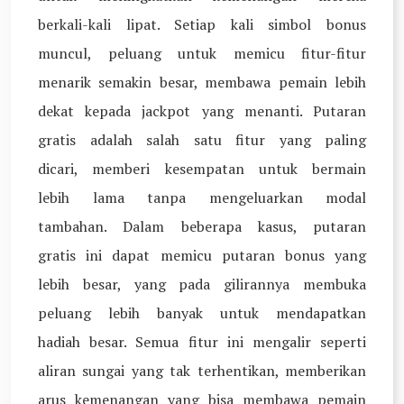
berkali-kali lipat. Setiap kali simbol bonus
muncul, peluang untuk memicu fitur-fitur
menarik semakin besar, membawa pemain lebih
dekat kepada jackpot yang menanti. Putaran
gratis adalah salah satu fitur yang paling
dicari, memberi kesempatan untuk bermain
lebih lama tanpa mengeluarkan modal
tambahan. Dalam beberapa kasus, putaran
gratis ini dapat memicu putaran bonus yang
lebih besar, yang pada gilirannya membuka
peluang lebih banyak untuk mendapatkan
hadiah besar. Semua fitur ini mengalir seperti
aliran sungai yang tak terhentikan, memberikan
arus kemenangan yang bisa membawa pemain