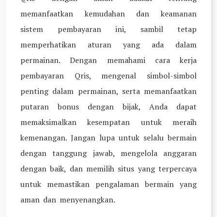
memanfaatkan kemudahan dan keamanan
sistem pembayaran ini, sambil tetap
memperhatikan aturan yang ada dalam
permainan. Dengan memahami cara kerja
pembayaran Qris, mengenal simbol-simbol
penting dalam permainan, serta memanfaatkan
putaran bonus dengan bijak, Anda dapat
memaksimalkan kesempatan untuk meraih
kemenangan. Jangan lupa untuk selalu bermain
dengan tanggung jawab, mengelola anggaran
dengan baik, dan memilih situs yang terpercaya
untuk memastikan pengalaman bermain yang
aman dan menyenangkan.