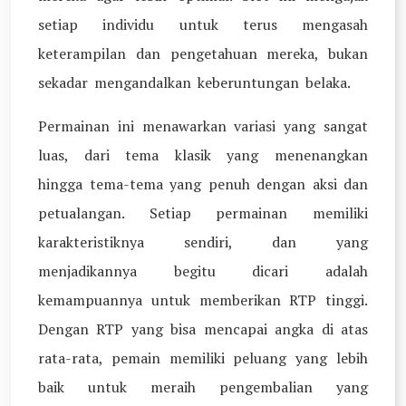
setiap individu untuk terus mengasah
keterampilan dan pengetahuan mereka, bukan
sekadar mengandalkan keberuntungan belaka.
Permainan ini menawarkan variasi yang sangat
luas, dari tema klasik yang menenangkan
hingga tema-tema yang penuh dengan aksi dan
petualangan. Setiap permainan memiliki
karakteristiknya sendiri, dan yang
menjadikannya begitu dicari adalah
kemampuannya untuk memberikan RTP tinggi.
Dengan RTP yang bisa mencapai angka di atas
rata-rata, pemain memiliki peluang yang lebih
baik untuk meraih pengembalian yang