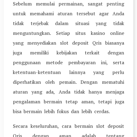
Sebelum memulai permainan, sangat penting
untuk memahami aturan tersebut agar Anda
tidak terjebak dalam situasi yang tidak
menguntungkan. Setiap situs kasino online
yang menyediakan slot deposit Qris biasanya
juga memiliki kebijakan terkait dengan
penggunaan metode pembayaran ini, serta
ketentuan-ketentuan lainnya yang perlu
diperhatikan oleh pemain. Dengan mematuhi
aturan yang ada, Anda tidak hanya menjaga
pengalaman bermain tetap aman, tetapi juga
bisa bermain lebih fokus dan lebih cerdas.
Secara keseluruhan, cara bermain slot deposit
Qris dengan aman adalah tentang