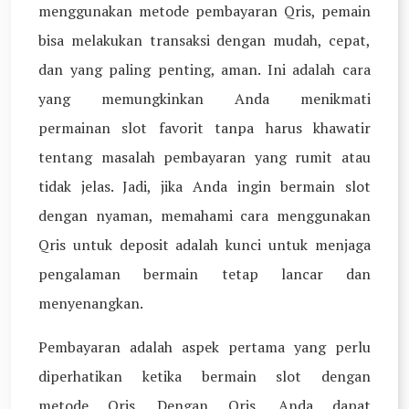
menggunakan metode pembayaran Qris, pemain
bisa melakukan transaksi dengan mudah, cepat,
dan yang paling penting, aman. Ini adalah cara
yang memungkinkan Anda menikmati
permainan slot favorit tanpa harus khawatir
tentang masalah pembayaran yang rumit atau
tidak jelas. Jadi, jika Anda ingin bermain slot
dengan nyaman, memahami cara menggunakan
Qris untuk deposit adalah kunci untuk menjaga
pengalaman bermain tetap lancar dan
menyenangkan.
Pembayaran adalah aspek pertama yang perlu
diperhatikan ketika bermain slot dengan
metode Qris. Dengan Qris, Anda dapat