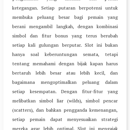
ketegangan. Setiap putaran berpotensi untuk
membuka peluang besar bagi pemain yang
berani mengambil langkah, dengan kombinasi
simbol dan fitur bonus yang terus berubah
setiap kali gulungan berputar. Slot ini bukan
hanya soal keberuntungan semata, tetapi
tentang memahami dengan bijak kapan harus
bertaruh lebih besar atau lebih kecil, dan
bagaimana mengoptimalkan peluang dalam
setiap kesempatan. Dengan fitur-fitur yang
melibatkan simbol liar (wilds), simbol pencar
(scatters), dan bahkan pengganda kemenangan,
setiap pemain dapat menyesuaikan strategi
mereka agar lebih optimal. Slot ini mengajak