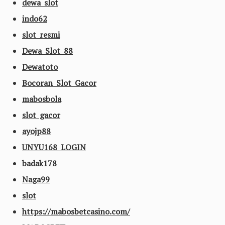
dewa slot
indo62
slot resmi
Dewa Slot 88
Dewatoto
Bocoran Slot Gacor
mabosbola
slot gacor
ayojp88
UNYU168 LOGIN
badak178
Naga99
slot
https://mabosbetcasino.com/