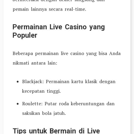
pemain lainnya secara real-time.
Permainan Live Casino yang
Populer
Beberapa permainan live casino yang bisa Anda
nikmati antara lain:
Blackjack: Permainan kartu klasik dengan
kecepatan tinggi.
Roulette: Putar roda keberuntungan dan
saksikan bola jatuh.
Tips untuk Bermain di Live