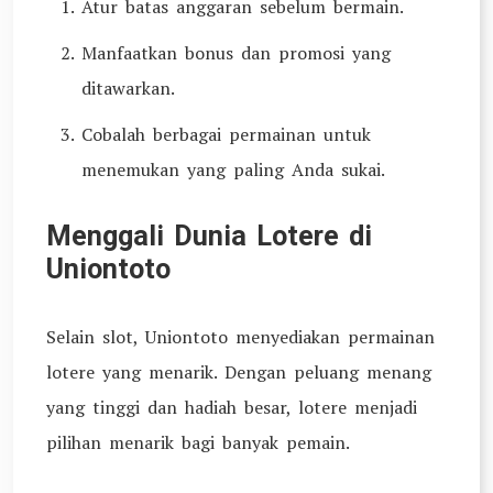
Atur batas anggaran sebelum bermain.
Manfaatkan bonus dan promosi yang
ditawarkan.
Cobalah berbagai permainan untuk
menemukan yang paling Anda sukai.
Menggali Dunia Lotere di
Uniontoto
Selain slot, Uniontoto menyediakan permainan
lotere yang menarik. Dengan peluang menang
yang tinggi dan hadiah besar, lotere menjadi
pilihan menarik bagi banyak pemain.