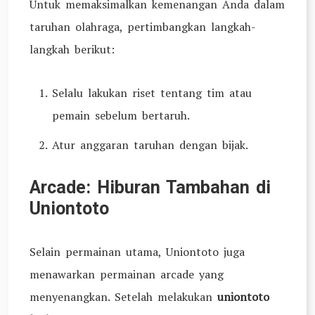
Untuk memaksimalkan kemenangan Anda dalam
taruhan olahraga, pertimbangkan langkah-
langkah berikut:
Selalu lakukan riset tentang tim atau
pemain sebelum bertaruh.
Atur anggaran taruhan dengan bijak.
Arcade: Hiburan Tambahan di
Uniontoto
Selain permainan utama, Uniontoto juga
menawarkan permainan arcade yang
menyenangkan. Setelah melakukan
uniontoto