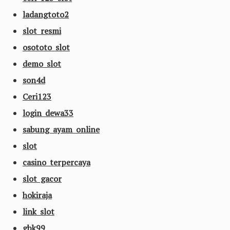
ladangtoto2
slot resmi
osototo slot
demo slot
son4d
Ceri123
login dewa33
sabung ayam online
slot
casino terpercaya
slot gacor
hokiraja
link slot
gbk99