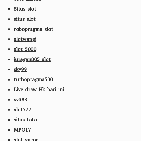
Situs slot
situs slot
robopragma slot
slotwangi
slot 5000
juragan805 slot
sky99
turbopragma500
Live draw Hk hari ini
sv388
slot777
situs toto
MPO17
slot gacor