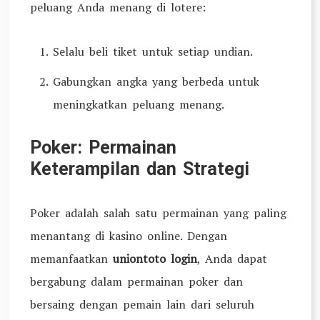
peluang Anda menang di lotere:
Selalu beli tiket untuk setiap undian.
Gabungkan angka yang berbeda untuk
meningkatkan peluang menang.
Poker: Permainan
Keterampilan dan Strategi
Poker adalah salah satu permainan yang paling
menantang di kasino online. Dengan
memanfaatkan
uniontoto login
, Anda dapat
bergabung dalam permainan poker dan
bersaing dengan pemain lain dari seluruh