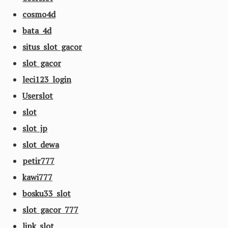
cosmo4d
bata 4d
situs slot gacor
slot gacor
leci123 login
Userslot
slot
slot jp
slot dewa
petir777
kawi777
bosku33 slot
slot gacor 777
link slot