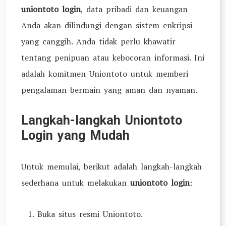
uniontoto login
, data pribadi dan keuangan
Anda akan dilindungi dengan sistem enkripsi
yang canggih. Anda tidak perlu khawatir
tentang penipuan atau kebocoran informasi. Ini
adalah komitmen Uniontoto untuk memberi
pengalaman bermain yang aman dan nyaman.
Langkah-langkah Uniontoto
Login yang Mudah
Untuk memulai, berikut adalah langkah-langkah
sederhana untuk melakukan
uniontoto login
:
Buka situs resmi Uniontoto.