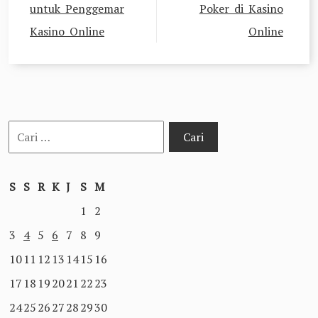
untuk Penggemar
Poker di Kasino
Kasino Online
Online
Cari
untuk:
S
S
R
K
J
S
M
1
2
3
4
5
6
7
8
9
10
11
12
13
14
15
16
17
18
19
20
21
22
23
24
25
26
27
28
29
30