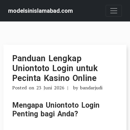
Skip
modelsinislamabad.com
to
content
Panduan Lengkap
Uniontoto Login untuk
Pecinta Kasino Online
Posted on
23 Juni 2026
by
bandarjudi
Mengapa Uniontoto Login
Penting bagi Anda?