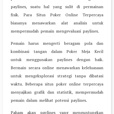
paylines, suatu hal yang sulit di permainan
fisik. Para Situs Poker Online Terpercaya
biasanya menawarkan alat analisis untuk
mempermudah pemain mengevaluasi paylines.
Pemain harus mengerti beragam pola dan
kombinasi tangan dalam Poker Meja Kecil
untuk menggunakan paylines dengan baik.
Bermain secara online menawarkan keleluasaan
untuk mengeksplorasi strategi tanpa dibatasi
waktu. Beberapa situs poker online terpercaya
menyajikan grafik dan statistik, mempermudah
pemain dalam melihat potensi paylines.
Paham akan paylines yang menguntungkan