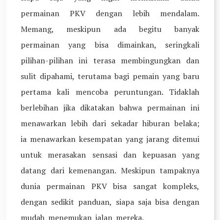
permainan PKV dengan lebih mendalam.
Memang, meskipun ada begitu banyak
permainan yang bisa dimainkan, seringkali
pilihan-pilihan ini terasa membingungkan dan
sulit dipahami, terutama bagi pemain yang baru
pertama kali mencoba peruntungan. Tidaklah
berlebihan jika dikatakan bahwa permainan ini
menawarkan lebih dari sekadar hiburan belaka;
ia menawarkan kesempatan yang jarang ditemui
untuk merasakan sensasi dan kepuasan yang
datang dari kemenangan. Meskipun tampaknya
dunia permainan PKV bisa sangat kompleks,
dengan sedikit panduan, siapa saja bisa dengan
mudah menemukan jalan mereka.