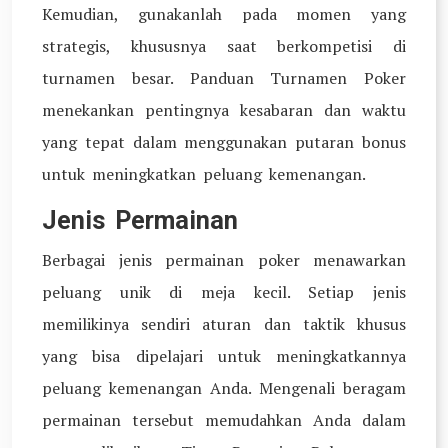
Kemudian, gunakanlah pada momen yang
strategis, khususnya saat berkompetisi di
turnamen besar. Panduan Turnamen Poker
menekankan pentingnya kesabaran dan waktu
yang tepat dalam menggunakan putaran bonus
untuk meningkatkan peluang kemenangan.
Jenis Permainan
Berbagai jenis permainan poker menawarkan
peluang unik di meja kecil. Setiap jenis
memilikinya sendiri aturan dan taktik khusus
yang bisa dipelajari untuk meningkatkannya
peluang kemenangan Anda. Mengenali beragam
permainan tersebut memudahkan Anda dalam