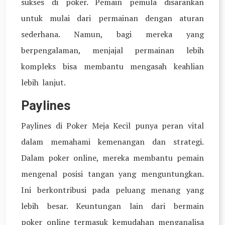
sukses di poker. Pemain pemula disarankan
untuk mulai dari permainan dengan aturan
sederhana. Namun, bagi mereka yang
berpengalaman, menjajal permainan lebih
kompleks bisa membantu mengasah keahlian
lebih lanjut.
Paylines
Paylines di Poker Meja Kecil punya peran vital
dalam memahami kemenangan dan strategi.
Dalam poker online, mereka membantu pemain
mengenal posisi tangan yang menguntungkan.
Ini berkontribusi pada peluang menang yang
lebih besar. Keuntungan lain dari bermain
poker online termasuk kemudahan menganalisa