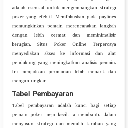
adalah esensial untuk mengembangkan strategi
poker yang efektif. Memfokuskan pada paylines
memungkinkan pemain merencanakan langkah
dengan lebih cermat dan meminimalisir
kerugian. Situs Poker Online Terpercaya
menyediakan akses ke informasi dan alat
pendukung yang meningkatkan analisis pemain.
Ini menjadikan permainan lebih menarik dan
menguntungkan.
Tabel Pembayaran
Tabel pembayaran adalah kunci bagi setiap
pemain poker meja kecil. Ia membantu dalam
menyusun strategi dan memilih taruhan yang