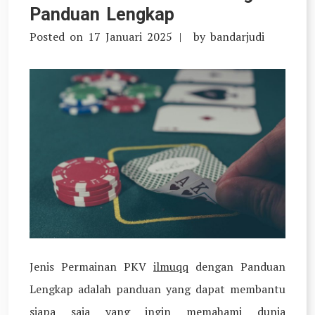
Panduan Lengkap
Posted on
17 Januari 2025
by
bandarjudi
Jenis Permainan PKV
ilmuqq
dengan Panduan
Lengkap adalah panduan yang dapat membantu
siapa saja yang ingin memahami dunia