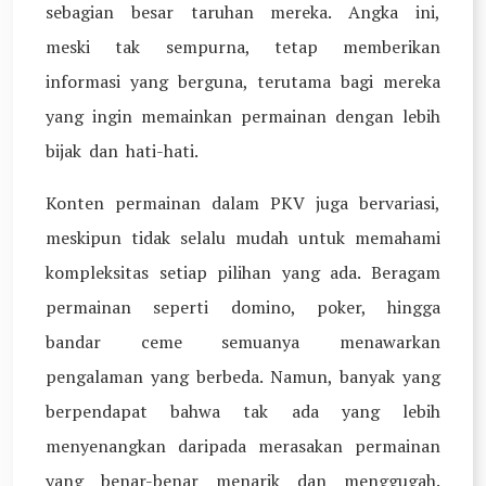
sebagian besar taruhan mereka. Angka ini,
meski tak sempurna, tetap memberikan
informasi yang berguna, terutama bagi mereka
yang ingin memainkan permainan dengan lebih
bijak dan hati-hati.
Konten permainan dalam PKV juga bervariasi,
meskipun tidak selalu mudah untuk memahami
kompleksitas setiap pilihan yang ada. Beragam
permainan seperti domino, poker, hingga
bandar ceme semuanya menawarkan
pengalaman yang berbeda. Namun, banyak yang
berpendapat bahwa tak ada yang lebih
menyenangkan daripada merasakan permainan
yang benar-benar menarik dan menggugah.