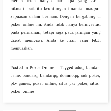
meraih lebih banyak dari apa yang Anda
nikmati—baik itu keuntungan finansial maupun
kepuasan dalam bermain. Dengan bergabung di
poker online ini, Anda tidak hanya berinvestasi
pada permainan, tetapi juga pada jaringan yang
dapat membawa Anda ke hasil yang lebih
memuaskan.
Posted in
Poker Online
Tagged
aduq
,
bandar
ceme
,
bandarq
,
bandarqq
,
dominoqq
,
judi poker
,
pkv games
,
poker online
,
situs pkv poker
,
situs
poker online