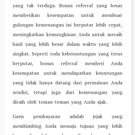
yang tak terduga. Bonus referral yang besar
memberikan kesempatan untuk membuat
gulungan kemenangan ini berputar lebih cepat,
meningkatkan kemungkinan Anda untuk meraih
hasil yang lebih besar dalam waktu yang lebih
singkat. Seperti roda keberuntungan yang terus
berputar, bonus referral memberi Anda
kesempatan untuk mendapatkan keuntungan
yang tidak hanya datang dari permainan Anda
sendiri, tetapi juga dari kemenangan yang
diraih oleh teman-teman yang Anda ajak.
Garis pembayaran adalah jejak yang
membimbing Anda menuju tujuan yang lebih