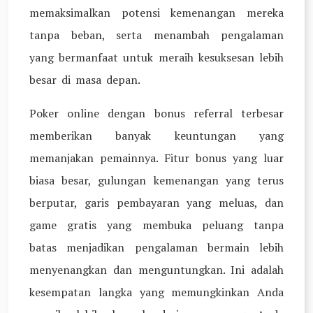
memaksimalkan potensi kemenangan mereka
tanpa beban, serta menambah pengalaman
yang bermanfaat untuk meraih kesuksesan lebih
besar di masa depan.
Poker online dengan bonus referral terbesar
memberikan banyak keuntungan yang
memanjakan pemainnya. Fitur bonus yang luar
biasa besar, gulungan kemenangan yang terus
berputar, garis pembayaran yang meluas, dan
game gratis yang membuka peluang tanpa
batas menjadikan pengalaman bermain lebih
menyenangkan dan menguntungkan. Ini adalah
kesempatan langka yang memungkinkan Anda