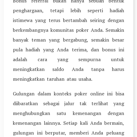
Bonus referral bukan hanya sebuah bentuk
penghargaan, tetapi lebih seperti hadiah
istimewa yang terus bertambah seiring dengan
berkembangnya komunitas poker Anda. Semakin
banyak teman yang bergabung, semakin besar
pula hadiah yang Anda terima, dan bonus ini
adalah cara yang sempurna untuk
meningkatkan saldo Anda tanpa harus
meningkatkan taruhan atau usaha.
Gulungan dalam konteks poker online ini bisa
diibaratkan sebagai jalur tak terlihat yang
menghubungkan satu kemenangan dengan
kemenangan lainnya. Setiap kali Anda bermain,
gulungan ini berputar, memberi Anda peluang