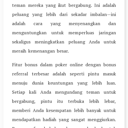
teman mereka yang ikut bergabung. Ini adalah
peluang yang lebih dari sekadar imbalan—ini
adalah cara yang menyenangkan dan
menguntungkan untuk memperluas jaringan
sekaligus meningkatkan peluang Anda untuk
meraih kemenangan besar.
Fitur bonus dalam poker online dengan bonus
referral terbesar adalah seperti pintu masuk
menuju dunia keuntungan yang lebih luas.
Setiap kali Anda mengundang teman untuk
bergabung, pintu itu terbuka lebih lebar,
memberi Anda kesempatan lebih banyak untuk
mendapatkan hadiah yang sangat menggiurkan.