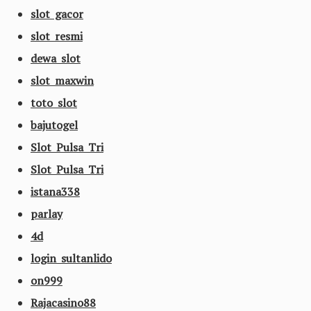
slot gacor
slot resmi
dewa slot
slot maxwin
toto slot
bajutogel
Slot Pulsa Tri
Slot Pulsa Tri
istana338
parlay
4d
login sultanlido
on999
Rajacasino88