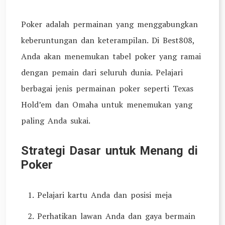
Poker adalah permainan yang menggabungkan
keberuntungan dan keterampilan. Di Best808,
Anda akan menemukan tabel poker yang ramai
dengan pemain dari seluruh dunia. Pelajari
berbagai jenis permainan poker seperti Texas
Hold’em dan Omaha untuk menemukan yang
paling Anda sukai.
Strategi Dasar untuk Menang di
Poker
Pelajari kartu Anda dan posisi meja
Perhatikan lawan Anda dan gaya bermain