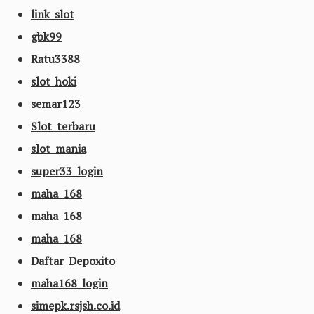
link slot
gbk99
Ratu3388
slot hoki
semar123
Slot terbaru
slot mania
super33 login
maha 168
maha 168
maha 168
Daftar Depoxito
maha168 login
simepk.rsjsh.co.id