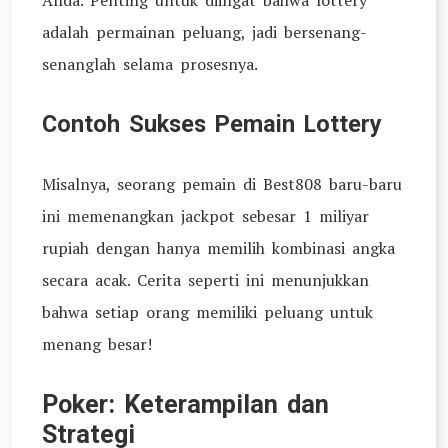
Anda. Penting untuk diingat bahwa lottery
adalah permainan peluang, jadi bersenang-
senanglah selama prosesnya.
Contoh Sukses Pemain Lottery
Misalnya, seorang pemain di Best808 baru-baru
ini memenangkan jackpot sebesar 1 miliyar
rupiah dengan hanya memilih kombinasi angka
secara acak. Cerita seperti ini menunjukkan
bahwa setiap orang memiliki peluang untuk
menang besar!
Poker: Keterampilan dan
Strategi