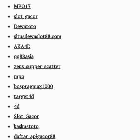
MPO17
slot gacor
Dewatoto
situsdewaslot88.com
AKA4D
qq88asia
zeus supper scatter
mpo
bospragmax1000
target4d
4d
Slot Gacor
kaskustoto
daftar apigacor88