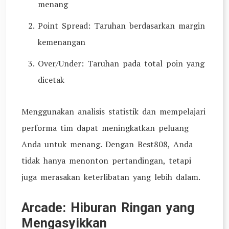
menang
Point Spread: Taruhan berdasarkan margin
kemenangan
Over/Under: Taruhan pada total poin yang
dicetak
Menggunakan analisis statistik dan mempelajari
performa tim dapat meningkatkan peluang
Anda untuk menang. Dengan Best808, Anda
tidak hanya menonton pertandingan, tetapi
juga merasakan keterlibatan yang lebih dalam.
Arcade: Hiburan Ringan yang
Mengasyikkan