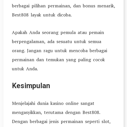
berbagai pilihan permainan, dan bonus menarik,
Best808 layak untuk dicoba.
Apakah Anda seorang pemula atau pemain
berpengalaman, ada sesuatu untuk semua
orang. Jangan ragu untuk mencoba berbagai
permainan dan temukan yang paling cocok
untuk Anda.
Kesimpulan
Menjelajahi dunia kasino online sangat
mengasyikkan, terutama dengan Best808.
Dengan berbagai jenis permainan seperti slot,