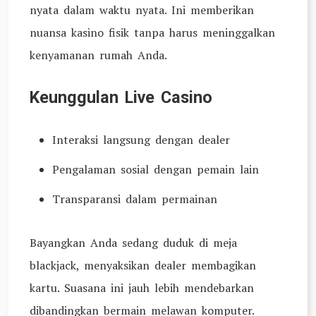
nyata dalam waktu nyata. Ini memberikan
nuansa kasino fisik tanpa harus meninggalkan
kenyamanan rumah Anda.
Keunggulan Live Casino
Interaksi langsung dengan dealer
Pengalaman sosial dengan pemain lain
Transparansi dalam permainan
Bayangkan Anda sedang duduk di meja
blackjack, menyaksikan dealer membagikan
kartu. Suasana ini jauh lebih mendebarkan
dibandingkan bermain melawan komputer.