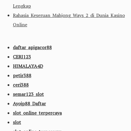
Lengkap
Rahasia Keseruan Mahjong Ways 2 di Dunia Kasino
Online
daftar apigacor88
CERI123
HIMALAYA4D
petir388
ceri388
semar123 slot
Ayojp88 Daftar
slot online terpercaya
slot