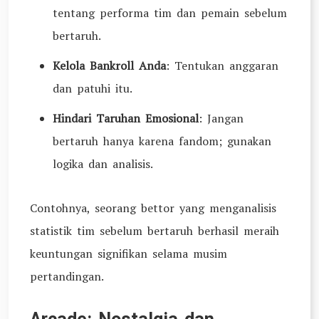
tentang performa tim dan pemain sebelum
bertaruh.
Kelola Bankroll Anda
: Tentukan anggaran
dan patuhi itu.
Hindari Taruhan Emosional
: Jangan
bertaruh hanya karena fandom; gunakan
logika dan analisis.
Contohnya, seorang bettor yang menganalisis
statistik tim sebelum bertaruh berhasil meraih
keuntungan signifikan selama musim
pertandingan.