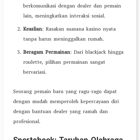
berkomunikasi dengan dealer dan pemain
lain, meningkatkan interaksi sosial.
Keaslian
: Rasakan suasana kasino nyata
tanpa harus meninggalkan rumah.
Beragam Permainan
: Dari blackjack hingga
roulette, pilihan permainan sangat
bervariasi.
Seorang pemain baru yang ragu-ragu dapat
dengan mudah memperoleh kepercayaan diri
dengan bantuan dealer yang ramah dan
profesional.