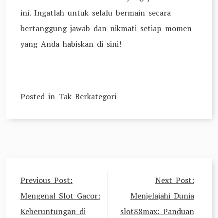
ini. Ingatlah untuk selalu bermain secara
bertanggung jawab dan nikmati setiap momen
yang Anda habiskan di sini!
Posted in
Tak Berkategori
Navigasi
Previous Post:
Next Post:
pos
Mengenal Slot Gacor:
Menjelajahi Dunia
Keberuntungan di
slot88max: Panduan