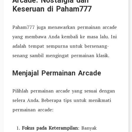
Arcade: Nostalgia dan
Keseruan di Paham777
Paham777 juga menawarkan permainan arcade
yang membawa Anda kembali ke masa lalu. Ini
adalah tempat sempurna untuk bersenang-
senang sambil mengingat permainan klasik.
Menjajal Permainan Arcade
Pilihlah permainan arcade yang sesuai dengan
selera Anda. Beberapa tips untuk menikmati
permainan arcade:
Fokus pada Keterampilan
: Banyak