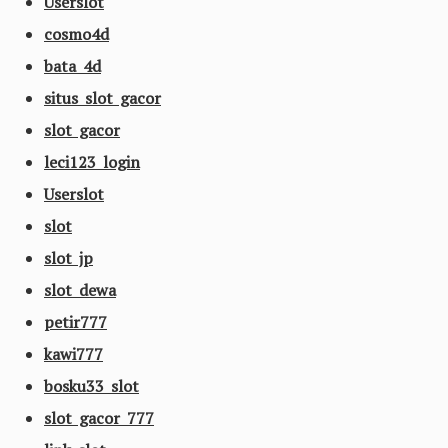
Userslot
cosmo4d
bata 4d
situs slot gacor
slot gacor
leci123 login
Userslot
slot
slot jp
slot dewa
petir777
kawi777
bosku33 slot
slot gacor 777