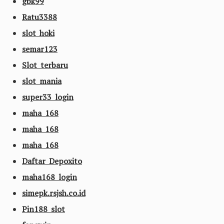
gbk99
Ratu3388
slot hoki
semar123
Slot terbaru
slot mania
super33 login
maha 168
maha 168
maha 168
Daftar Depoxito
maha168 login
simepk.rsjsh.co.id
Pin188 slot