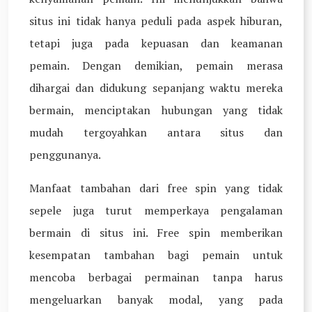
situs ini tidak hanya peduli pada aspek hiburan,
tetapi juga pada kepuasan dan keamanan
pemain. Dengan demikian, pemain merasa
dihargai dan didukung sepanjang waktu mereka
bermain, menciptakan hubungan yang tidak
mudah tergoyahkan antara situs dan
penggunanya.
Manfaat tambahan dari free spin yang tidak
sepele juga turut memperkaya pengalaman
bermain di situs ini. Free spin memberikan
kesempatan tambahan bagi pemain untuk
mencoba berbagai permainan tanpa harus
mengeluarkan banyak modal, yang pada