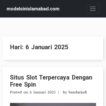
Skip
modelsinislamabad.com
to
content
Hari:
6 Januari 2025
Situs Slot Terpercaya Dengan
Free Spin
Posted on
6 Januari 2025
by
bandarjudi