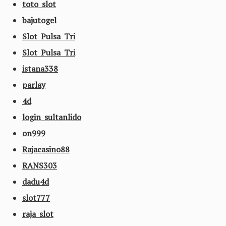
toto slot
bajutogel
Slot Pulsa Tri
Slot Pulsa Tri
istana338
parlay
4d
login sultanlido
on999
Rajacasino88
RANS303
dadu4d
slot777
raja slot