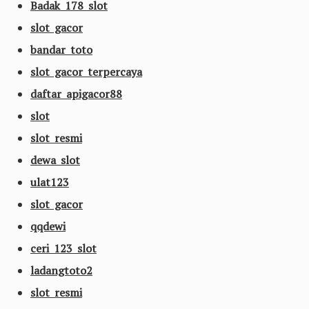
Badak 178 slot
slot gacor
bandar toto
slot gacor terpercaya
daftar apigacor88
slot
slot resmi
dewa slot
ulat123
slot gacor
qqdewi
ceri 123 slot
ladangtoto2
slot resmi