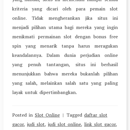
kriteria yang dicari oleh para pemain slot
online. Tidak mengherankan jika situs ini
menjadi pilihan utama bagi mereka yang ingin
menikmati permainan slot dengan bonus free
spin yang menarik tanpa harus meragukan
keandalannya. Dalam dunia perjudian online
yang penuh tantangan, situs ini berhasil
menunjukkan bahwa mereka bukanlah pilihan
yang salah, melainkan salah satu yang paling
layak untuk dipertimbangkan.
Posted in
Slot Online
Tagged
daftar slot
gacor
,
judi slot
,
judi slot online
,
link slot gacor
,