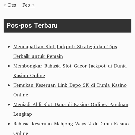
« Des
Feb »
Pos-pos Terbaru
Mendapatkan Slot Jackpot: Strategi dan Tips
Terbaik untuk Pemain
Membongkar Rahasia Slot Gacor Jackpot di Dunia
Kasino Online
Temukan Keseruan Link Depo 5K di Dunia Kasino
Online
Menjadi Ahli Slot Dana di Kasino Online: Panduan
Lengkap
Rahasia Keseruan Mahjong Ways 2 di Dunia Kasino
Online