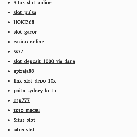
Situs slot online
slot pulsa
HOKI368
slot gacor
casino online
ss77
slot deposit 1000 via dana
apiraja88
link slot depo 10k
paito sydney lotto
otp777
toto macau
Situs slot
situs slot