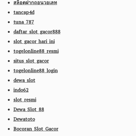
สล็อตฝากถอนวอเลท
tancap4d
tuna 787
daftar slot gacor888
slot gacor hari ini
togelonline88 resmi
situs slot gacor
togelonline88 login
dewa slot
indo62
slot resmi
Dewa Slot 88
Dewatoto
Bocoran Slot Gacor