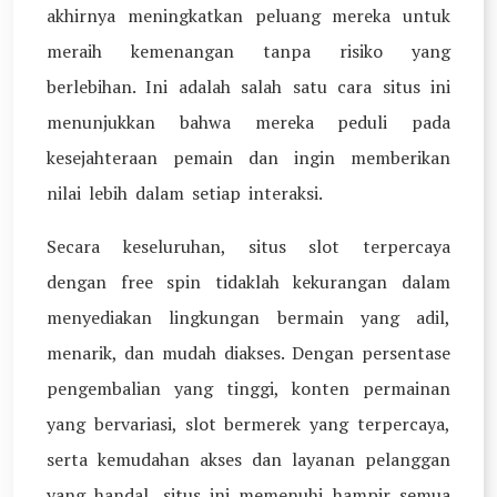
akhirnya meningkatkan peluang mereka untuk
meraih kemenangan tanpa risiko yang
berlebihan. Ini adalah salah satu cara situs ini
menunjukkan bahwa mereka peduli pada
kesejahteraan pemain dan ingin memberikan
nilai lebih dalam setiap interaksi.
Secara keseluruhan, situs slot terpercaya
dengan free spin tidaklah kekurangan dalam
menyediakan lingkungan bermain yang adil,
menarik, dan mudah diakses. Dengan persentase
pengembalian yang tinggi, konten permainan
yang bervariasi, slot bermerek yang terpercaya,
serta kemudahan akses dan layanan pelanggan
yang handal, situs ini memenuhi hampir semua