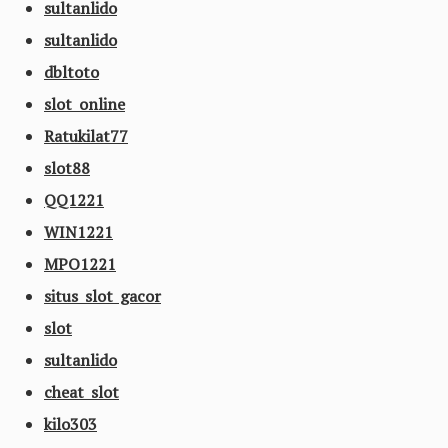
sultanlido
sultanlido
dbltoto
slot online
Ratukilat77
slot88
QQ1221
WIN1221
MPO1221
situs slot gacor
slot
sultanlido
cheat slot
kilo303