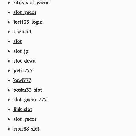
situs slot gacor
slot gacor
leci123 login
Userslot
slot
slot jp
slot dewa
petir777
kawi777
bosku33 slot
slot gacor 777
link slot
slot gacor
cipit88 slot