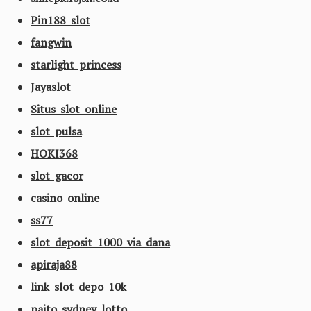
Pin188 slot
fangwin
starlight princess
Jayaslot
Situs slot online
slot pulsa
HOKI368
slot gacor
casino online
ss77
slot deposit 1000 via dana
apiraja88
link slot depo 10k
paito sydney lotto