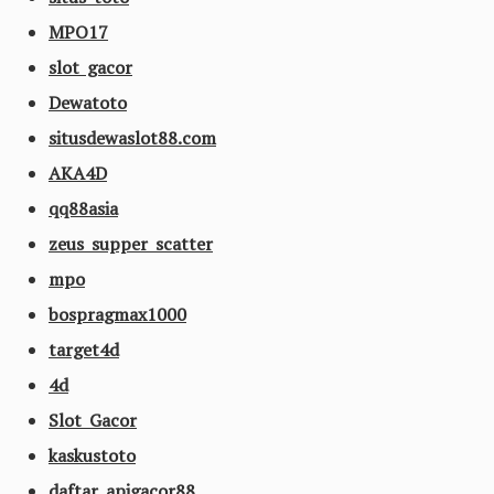
MPO17
slot gacor
Dewatoto
situsdewaslot88.com
AKA4D
qq88asia
zeus supper scatter
mpo
bospragmax1000
target4d
4d
Slot Gacor
kaskustoto
daftar apigacor88