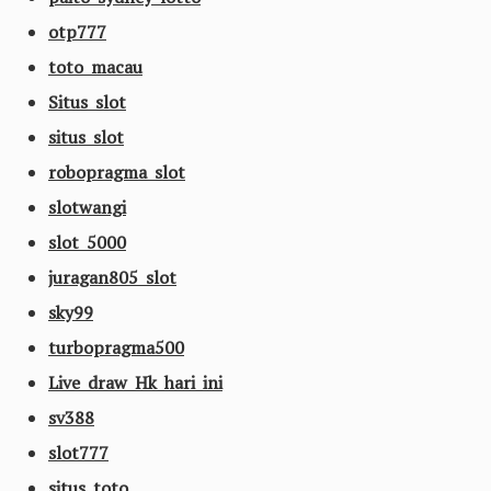
otp777
toto macau
Situs slot
situs slot
robopragma slot
slotwangi
slot 5000
juragan805 slot
sky99
turbopragma500
Live draw Hk hari ini
sv388
slot777
situs toto