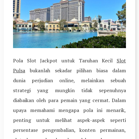
Pola Slot Jackpot untuk Taruhan Kecil
Slot
Pulsa
bukanlah sekadar pilihan biasa dalam
dunia perjudian online, melainkan sebuah
strategi yang mungkin tidak sepenuhnya
diabaikan oleh para pemain yang cermat. Dalam
upaya memahami mengapa pola ini menarik,
penting untuk melihat aspek-aspek seperti
persentase pengembalian, konten permainan,