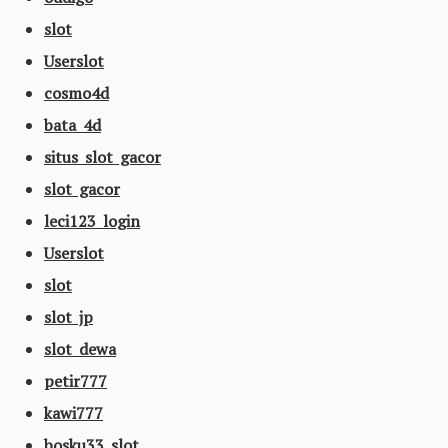
slot
Userslot
cosmo4d
bata 4d
situs slot gacor
slot gacor
leci123 login
Userslot
slot
slot jp
slot dewa
petir777
kawi777
bosku33 slot