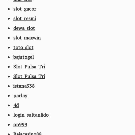
slot gacor
slot resmi
dewa slot
slot maxwin
toto slot
bajutogel
Slot Pulsa Tri
Slot Pulsa Tri
istana338
parlay
4d
login sultanlido
on999
Rajacasino88