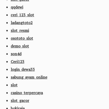
qqdewi
ceri 123 slot
ladangtoto2
slot resmi
osototo slot
demo slot
son4d
Ceri123
login dewa33
sabung ayam online
slot
casino terpercaya
slot gacor
hokiraja