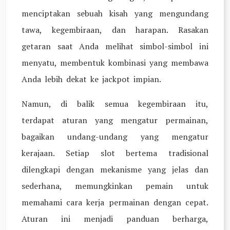
menciptakan sebuah kisah yang mengundang
tawa, kegembiraan, dan harapan. Rasakan
getaran saat Anda melihat simbol-simbol ini
menyatu, membentuk kombinasi yang membawa
Anda lebih dekat ke jackpot impian.
Namun, di balik semua kegembiraan itu,
terdapat aturan yang mengatur permainan,
bagaikan undang-undang yang mengatur
kerajaan. Setiap slot bertema tradisional
dilengkapi dengan mekanisme yang jelas dan
sederhana, memungkinkan pemain untuk
memahami cara kerja permainan dengan cepat.
Aturan ini menjadi panduan berharga,