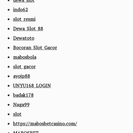
dewa slot
indo62
slot resmi
Dewa Slot 88
Dewatoto
Bocoran Slot Gacor
mabosbola
slot gacor
ayojp88
UNYU168 LOGIN
badak178
Naga99
slot
https://mabosbetcasino.com/