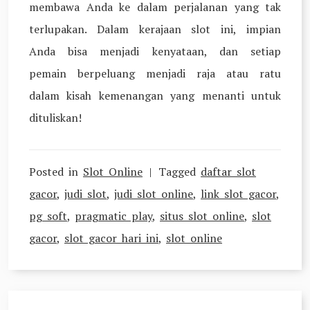
membawa Anda ke dalam perjalanan yang tak
terlupakan. Dalam kerajaan slot ini, impian
Anda bisa menjadi kenyataan, dan setiap
pemain berpeluang menjadi raja atau ratu
dalam kisah kemenangan yang menanti untuk
dituliskan!
Posted in
Slot Online
Tagged
daftar slot
gacor
,
judi slot
,
judi slot online
,
link slot gacor
,
pg soft
,
pragmatic play
,
situs slot online
,
slot
gacor
,
slot gacor hari ini
,
slot online