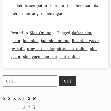
adalah kesempatan baru untuk bersinar dan
meraih bintang kemenangan.
Posted in
Slot Online
Tagged
daftar slot
gacor
,
judi slot
,
judi slot online
,
link slot gacor
,
pg soft
,
pragmatic play
,
situs slot online
,
slot
gacor
,
slot gacor hari ini
,
slot online
Cari
untuk:
S
S
R
K
J
S
M
1
2
3