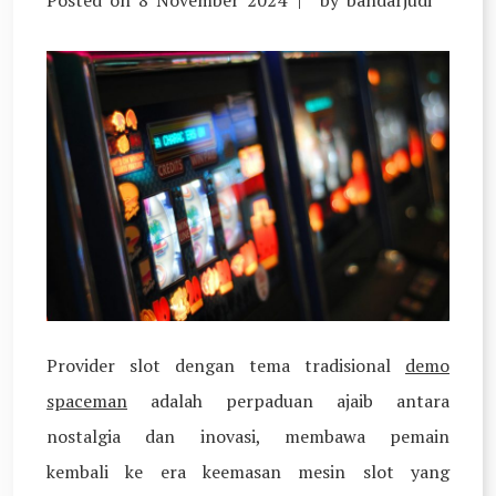
Posted on
8 November 2024
by
bandarjudi
Provider slot dengan tema tradisional
demo
spaceman
adalah perpaduan ajaib antara
nostalgia dan inovasi, membawa pemain
kembali ke era keemasan mesin slot yang