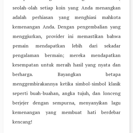
seolah-olah setiap koin yang Anda menangkan
adalah perhiasan yang menghiasi mahkota
kemenangan Anda. Dengan pengembalian yang
menggiurkan, provider ini memastikan bahwa
pemain mendapatkan lebih dari sekadar
pengalaman bermain; mereka mendapatkan
kesempatan untuk meraih hasil yang nyata dan
berharga. Bayangkan betapa
menggembirakannya ketika simbol-simbol klasik
seperti buah-buahan, angka tujuh, dan lonceng
berjejer dengan sempurna, menyanyikan lagu
kemenangan yang membuat hati berdebar
kencang!