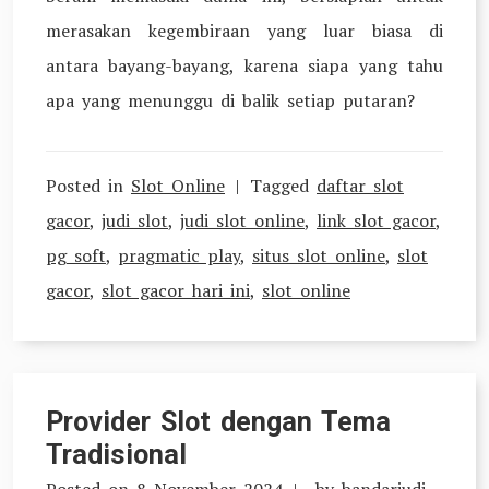
merasakan kegembiraan yang luar biasa di
antara bayang-bayang, karena siapa yang tahu
apa yang menunggu di balik setiap putaran?
Posted in
Slot Online
Tagged
daftar slot
gacor
,
judi slot
,
judi slot online
,
link slot gacor
,
pg soft
,
pragmatic play
,
situs slot online
,
slot
gacor
,
slot gacor hari ini
,
slot online
Provider Slot dengan Tema
Tradisional