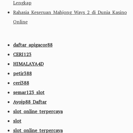
Lengkap
Rahasia Keseruan Mahjong Ways 2 di Dunia Kasino
Online
daftar apigacor88
CERI123
HIMALAYA4D
petir388
ceri388
semar123 slot
Ayojp88 Daftar
slot online terpercaya
slot
slot online terpercaya