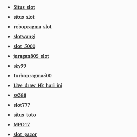
Situs slot
situs slot
robopragma slot
slotwangi
slot 5000
juragan805 slot
sky99
turbopragma500
Live draw Hk hari ini
sv388
slot777
situs toto
MPO17
slot gacor