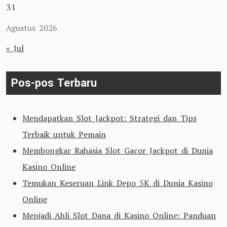
31
Agustus 2026
« Jul
Pos-pos Terbaru
Mendapatkan Slot Jackpot: Strategi dan Tips
Terbaik untuk Pemain
Membongkar Rahasia Slot Gacor Jackpot di Dunia
Kasino Online
Temukan Keseruan Link Depo 5K di Dunia Kasino
Online
Menjadi Ahli Slot Dana di Kasino Online: Panduan