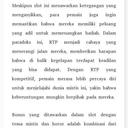
Meskipun slot ini menawarkan ketegangan yang
mengasyikkan, para pemain juga ingin
memastikan bahwa mereka memiliki peluang
yang adil untuk memenangkan hadiah. Dalam
paradoks ini, RTP menjadi cahaya yang
menerangi jalan mereka, memberikan harapan
bahwa di balik kegelapan terdapat keadilan
yang bisa didapat. Dengan RTP yang
kompetitif, pemain merasa lebih percaya diri
untuk menjelajahi dunia mistis ini, yakin bahwa
keberuntungan mungkin berpihak pada mereka.
Bonus yang ditawarkan dalam slot dengan
tema mistis dan horor adalah kombinasi dari