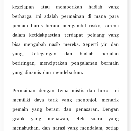
kegelapan atau memberikan hadiah yang
berharga. Ini adalah permainan di mana para
pemain harus berani mengambil risiko, karena
dalam ketidakpastian terdapat peluang yang
bisa mengubah nasib mereka. Seperti yin dan
yang, ketegangan dan hadiah berjalan
beriringan, menciptakan pengalaman bermain
yang dinamis dan mendebarkan.
Permainan dengan tema mistis dan horor ini
memiliki daya tarik yang menonjol, menarik
pemain yang berani dan penasaran. Dengan
grafik yang menawan, efek suara yang
menakutkan, dan narasi yang mendalam, setiap