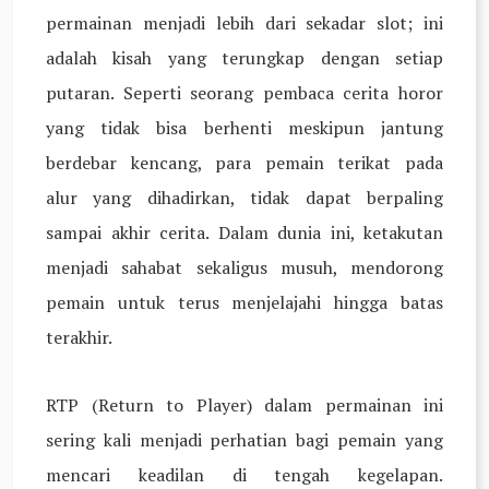
permainan menjadi lebih dari sekadar slot; ini
adalah kisah yang terungkap dengan setiap
putaran. Seperti seorang pembaca cerita horor
yang tidak bisa berhenti meskipun jantung
berdebar kencang, para pemain terikat pada
alur yang dihadirkan, tidak dapat berpaling
sampai akhir cerita. Dalam dunia ini, ketakutan
menjadi sahabat sekaligus musuh, mendorong
pemain untuk terus menjelajahi hingga batas
terakhir.
RTP (Return to Player) dalam permainan ini
sering kali menjadi perhatian bagi pemain yang
mencari keadilan di tengah kegelapan.