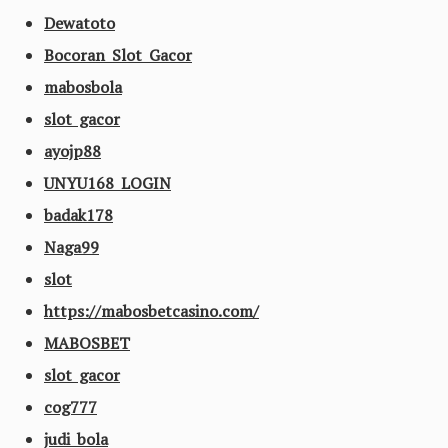
Dewatoto
Bocoran Slot Gacor
mabosbola
slot gacor
ayojp88
UNYU168 LOGIN
badak178
Naga99
slot
https://mabosbetcasino.com/
MABOSBET
slot gacor
cog777
judi bola