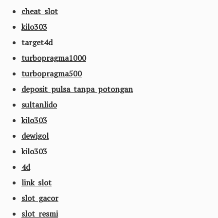
cheat slot
kilo303
target4d
turbopragma1000
turbopragma500
deposit pulsa tanpa potongan
sultanlido
kilo303
dewigol
kilo303
4d
link slot
slot gacor
slot resmi