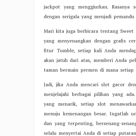
jackpot yang menggiurkan. Rasanya s
dengan serigala yang menjadi pemandu
Mari kita juga berbicara tentang Swe
yang menyenangkan dengan grafis ce
fitur Tumble, setiap kali Anda menda
akan jatuh dari atas, memberi Anda pe
taman bermain permen di mana setiap p
Jadi, jika Anda mencari slot gacor d
menjelajahi berbagai pilihan yang ad
yang menarik, setiap slot menawar
menuju kemenangan besar. Ingatlah u
dan yang terpenting, bersenang-sena
selalu menyertai Anda di setiap putaran