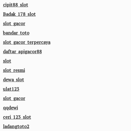
cipit88 slot
Badak 178 slot
slot gacor
bandar toto
slot gacor terpercaya
daftar apigacor88
slot
slot resmi
dewa slot
ulat123
slot gacor
qqdewi
ceri 123 slot
ladangtoto2