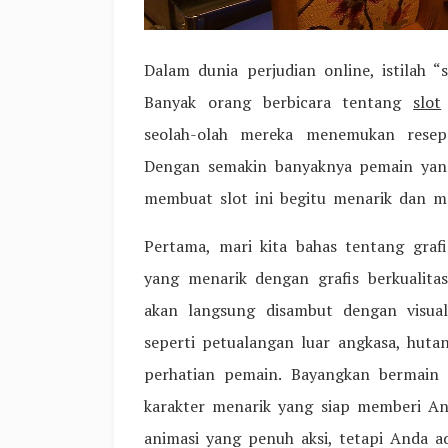
Dalam dunia perjudian online, istilah 
Banyak orang berbicara tentang
slot
seolah-olah mereka menemukan rese
Dengan semakin banyaknya pemain yang 
membuat slot ini begitu menarik dan 
Pertama, mari kita bahas tentang grafi
yang menarik dengan grafis berkualit
akan langsung disambut dengan visua
seperti petualangan luar angkasa, huta
perhatian pemain. Bayangkan bermain sa
karakter menarik yang siap memberi An
animasi yang penuh aksi, tetapi Anda a