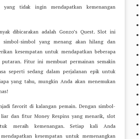
pa yang tidak ingin mendapatkan kemenangan
yak dibicarakan adalah Gonzo’s Quest. Slot ini
a simbol-simbol yang menang akan hilang dan
berikan kesempatan untuk mendapatkan beberapa
 putaran. Fitur ini membuat permainan semakin
a seperti sedang dalam perjalanan epik untuk
Siapa yang tahu, mungkin Anda akan menemukan
mas!
njadi favorit di kalangan pemain. Dengan simbol-
iar dan fitur Money Respins yang menarik, slot
tuk meraih kemenangan. Setiap kali Anda
a mendapatkan kesempatan untuk memenangkan