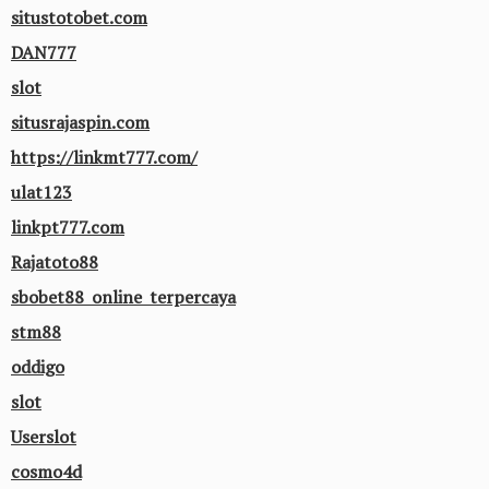
situstotobet.com
DAN777
slot
situsrajaspin.com
https://linkmt777.com/
ulat123
linkpt777.com
Rajatoto88
sbobet88 online terpercaya
stm88
oddigo
slot
Userslot
cosmo4d