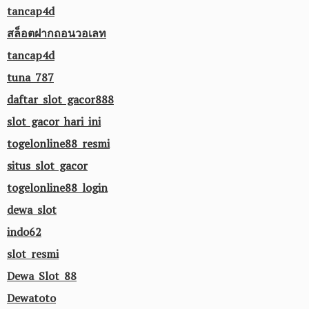
tancap4d
สล็อตฝากถอนวอเลท
tancap4d
tuna 787
daftar slot gacor888
slot gacor hari ini
togelonline88 resmi
situs slot gacor
togelonline88 login
dewa slot
indo62
slot resmi
Dewa Slot 88
Dewatoto