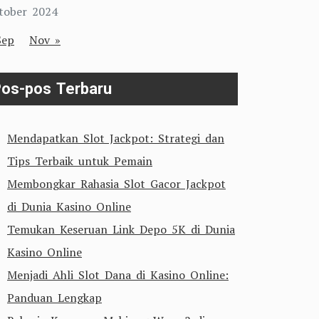
tober 2024
Sep
Nov »
os-pos Terbaru
Mendapatkan Slot Jackpot: Strategi dan
Tips Terbaik untuk Pemain
Membongkar Rahasia Slot Gacor Jackpot
di Dunia Kasino Online
Temukan Keseruan Link Depo 5K di Dunia
Kasino Online
Menjadi Ahli Slot Dana di Kasino Online:
Panduan Lengkap