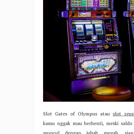
Slot Gates of Olympus atau
slot zeus
kamu nggak mau berhenti, meski saldo u
muncul dengan jubah megah, siap