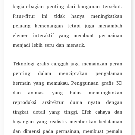
bagian-bagian penting dari bangunan tersebut.
Fitur-fitur ini tidak hanya meningkatkan
peluang kemenangan tetapi juga menambah
elemen interaktif yang membuat permainan
menjadi lebih seru dan menarik.
Teknologi grafis canggih juga memainkan peran
penting dalam menciptakan pengalaman
bermain yang memukau. Penggunaan grafis 3D
dan animasi yang halus memungkinkan
reproduksi arsitektur dunia nyata dengan
tingkat detail yang tinggi. Efek cahaya dan
bayangan yang realistis memberikan kedalaman
dan dimensi pada permainan, membuat pemain