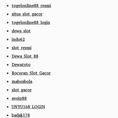
togelonline88 resmi
situs slot gacor
togelonline88 login
dewa slot
indo62
slot resmi
Dewa Slot 88
Dewatoto
Bocoran Slot Gacor
mabosbola
slot gacor
ayojp88
UNYU168 LOGIN
badak178