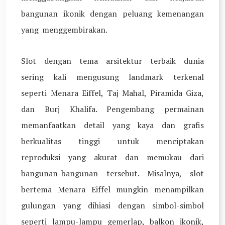
bangunan ikonik dengan peluang kemenangan
yang menggembirakan.
Slot dengan tema arsitektur terbaik dunia
sering kali mengusung landmark terkenal
seperti Menara Eiffel, Taj Mahal, Piramida Giza,
dan Burj Khalifa. Pengembang permainan
memanfaatkan detail yang kaya dan grafis
berkualitas tinggi untuk menciptakan
reproduksi yang akurat dan memukau dari
bangunan-bangunan tersebut. Misalnya, slot
bertema Menara Eiffel mungkin menampilkan
gulungan yang dihiasi dengan simbol-simbol
seperti lampu-lampu gemerlap, balkon ikonik,