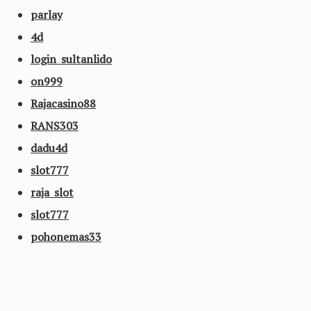
parlay
4d
login sultanlido
on999
Rajacasino88
RANS303
dadu4d
slot777
raja slot
slot777
pohonemas33