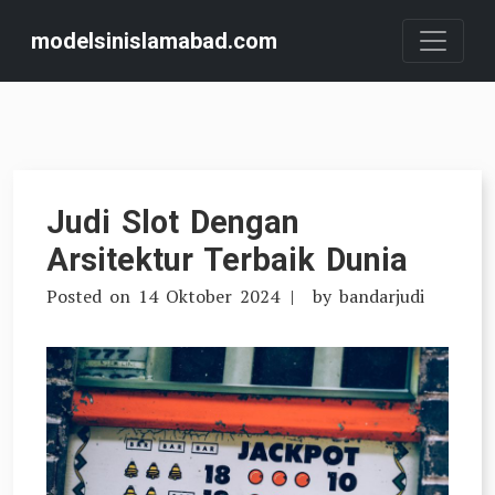
Skip
modelsinislamabad.com
to
content
Judi Slot Dengan
Arsitektur Terbaik Dunia
Posted on
14 Oktober 2024
by
bandarjudi