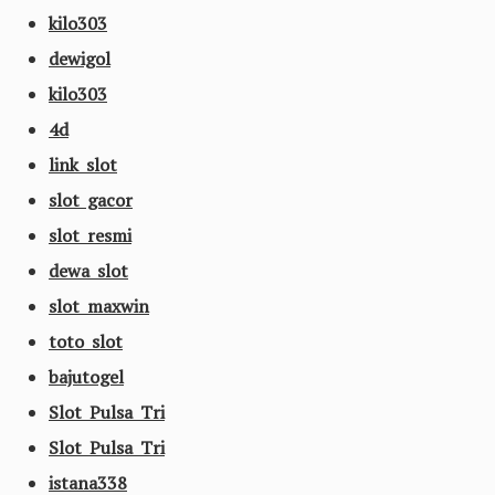
kilo303
dewigol
kilo303
4d
link slot
slot gacor
slot resmi
dewa slot
slot maxwin
toto slot
bajutogel
Slot Pulsa Tri
Slot Pulsa Tri
istana338