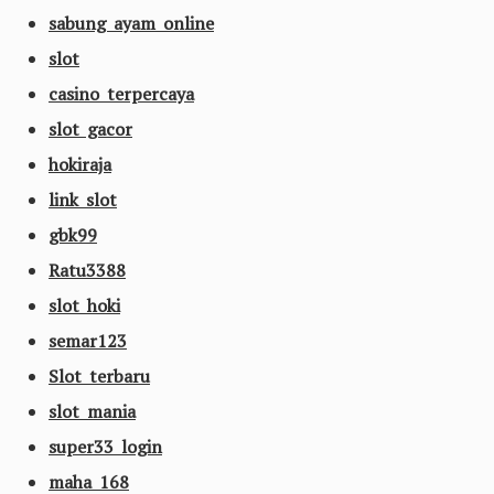
sabung ayam online
slot
casino terpercaya
slot gacor
hokiraja
link slot
gbk99
Ratu3388
slot hoki
semar123
Slot terbaru
slot mania
super33 login
maha 168