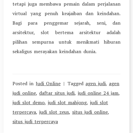
tetapi juga membawa pemain dalam perjalanan
virtual yang penuh keajaiban dan keindahan.
Bagi para penggemar sejarah, seni, dan
arsitektur, slot bertema arsitektur adalah
pilihan sempurna untuk menikmati hiburan
sekaligus merayakan keindahan dunia.
Posted in
Judi Online
Tagged
agen judi
,
agen
judi online
,
daftar situs judi
,
judi online 24 jam
,
judi slot demo
,
judi slot mahjong
,
judi slot
terpercaya
,
judi slot zeus
,
situs judi online
,
situs judi terpercaya