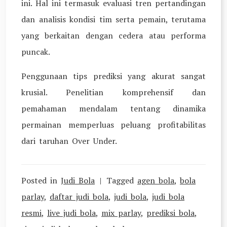
ini. Hal ini termasuk evaluasi tren pertandingan
dan analisis kondisi tim serta pemain, terutama
yang berkaitan dengan cedera atau performa
puncak.
Penggunaan tips prediksi yang akurat sangat
krusial. Penelitian komprehensif dan
pemahaman mendalam tentang dinamika
permainan memperluas peluang profitabilitas
dari taruhan Over Under.
Posted in
Judi Bola
Tagged
agen bola
,
bola
parlay
,
daftar judi bola
,
judi bola
,
judi bola
resmi
,
live judi bola
,
mix parlay
,
prediksi bola
,