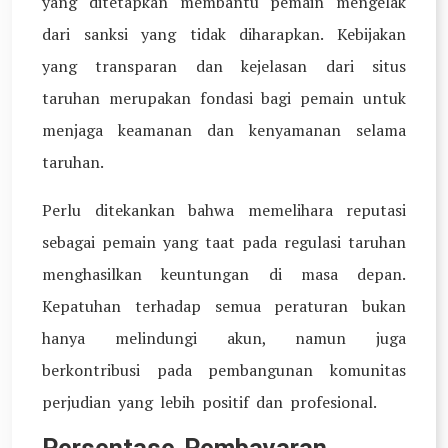
yang ditetapkan membantu pemain mengelak
dari sanksi yang tidak diharapkan. Kebijakan
yang transparan dan kejelasan dari situs
taruhan merupakan fondasi bagi pemain untuk
menjaga keamanan dan kenyamanan selama
taruhan.
Perlu ditekankan bahwa memelihara reputasi
sebagai pemain yang taat pada regulasi taruhan
menghasilkan keuntungan di masa depan.
Kepatuhan terhadap semua peraturan bukan
hanya melindungi akun, namun juga
berkontribusi pada pembangunan komunitas
perjudian yang lebih positif dan profesional.