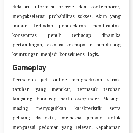
didasari informasi precize dan kontemporer,
mengakselerasi probabilitas sukses. Akun yang
immun terhadap pemblokiran memfasilitasi
konsentrasi penuh terhadap dinamika
pertandingan, eskalasi kesempatan mendulang
keuntungan menjadi konsekuensi logis.
Gameplay
Permainan judi online menghadirkan variasi
taruhan yang memikat, termasuk taruhan
langsung, handicap, serta over/under. Masing-
masing menyuguhkan karakteristik serta
peluang distinktif, memaksa pemain untuk
menguasai pedoman yang relevan. Kepahaman