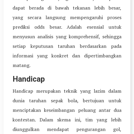
dapat berada di bawah tekanan lebih besar,
yang secara langsung mempengaruhi proses
prediksi odds besar. Adalah esensial untuk
menyusun analisis yang komprehensif, sehingga
setiap keputusan taruhan berdasarkan pada
informasi yang konkret dan dipertimbangkan
matang.
Handicap
Handicap merupakan teknik yang lazim dalam
dunia taruhan sepak bola, bertujuan untuk
menciptakan keseimbangan peluang antar dua
kontestan. Dalam skema ini, tim yang lebih
diunggulkan mendapat pengurangan gol,