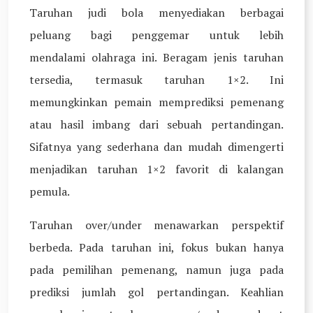
Taruhan judi bola menyediakan berbagai
peluang bagi penggemar untuk lebih
mendalami olahraga ini. Beragam jenis taruhan
tersedia, termasuk taruhan 1×2. Ini
memungkinkan pemain memprediksi pemenang
atau hasil imbang dari sebuah pertandingan.
Sifatnya yang sederhana dan mudah dimengerti
menjadikan taruhan 1×2 favorit di kalangan
pemula.
Taruhan over/under menawarkan perspektif
berbeda. Pada taruhan ini, fokus bukan hanya
pada pemilihan pemenang, namun juga pada
prediksi jumlah gol pertandingan. Keahlian