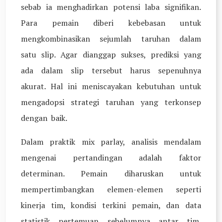
sebab ia menghadirkan potensi laba signifikan.
Para pemain diberi kebebasan untuk
mengkombinasikan sejumlah taruhan dalam
satu slip. Agar dianggap sukses, prediksi yang
ada dalam slip tersebut harus sepenuhnya
akurat. Hal ini meniscayakan kebutuhan untuk
mengadopsi strategi taruhan yang terkonsep
dengan baik.
Dalam praktik mix parlay, analisis mendalam
mengenai pertandingan adalah faktor
determinan. Pemain diharuskan untuk
mempertimbangkan elemen-elemen seperti
kinerja tim, kondisi terkini pemain, dan data
statistik pertemuan sebelumnya antar tim.