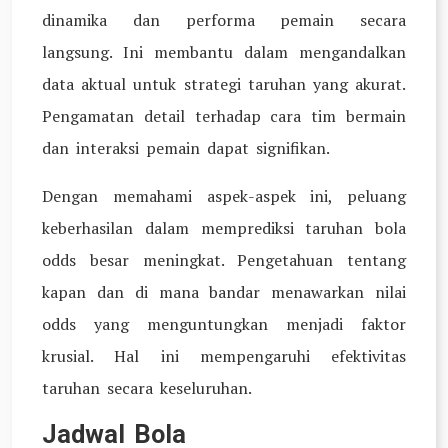
dinamika dan performa pemain secara
langsung. Ini membantu dalam mengandalkan
data aktual untuk strategi taruhan yang akurat.
Pengamatan detail terhadap cara tim bermain
dan interaksi pemain dapat signifikan.
Dengan memahami aspek-aspek ini, peluang
keberhasilan dalam memprediksi taruhan bola
odds besar meningkat. Pengetahuan tentang
kapan dan di mana bandar menawarkan nilai
odds yang menguntungkan menjadi faktor
krusial. Hal ini mempengaruhi efektivitas
taruhan secara keseluruhan.
Jadwal Bola