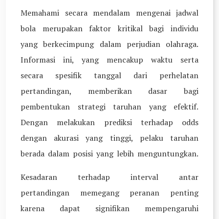
Memahami secara mendalam mengenai jadwal
bola merupakan faktor kritikal bagi individu
yang berkecimpung dalam perjudian olahraga.
Informasi ini, yang mencakup waktu serta
secara spesifik tanggal dari perhelatan
pertandingan, memberikan dasar bagi
pembentukan strategi taruhan yang efektif.
Dengan melakukan prediksi terhadap odds
dengan akurasi yang tinggi, pelaku taruhan
berada dalam posisi yang lebih menguntungkan.
Kesadaran terhadap interval antar
pertandingan memegang peranan penting
karena dapat signifikan mempengaruhi