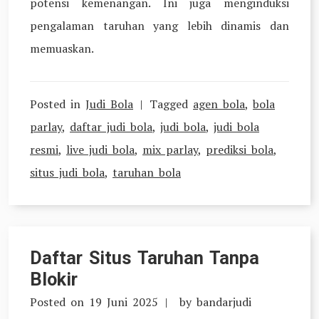
potensi kemenangan. Ini juga menginduksi
pengalaman taruhan yang lebih dinamis dan
memuaskan.
Posted in
Judi Bola
Tagged
agen bola
,
bola
parlay
,
daftar judi bola
,
judi bola
,
judi bola
resmi
,
live judi bola
,
mix parlay
,
prediksi bola
,
situs judi bola
,
taruhan bola
Daftar Situs Taruhan Tanpa
Blokir
Posted on
19 Juni 2025
by
bandarjudi