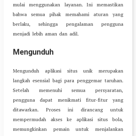
mulai menggunakan layanan. Ini memastikan
bahwa semua pihak memahami aturan yang
berlaku, sehingga pengalaman pengguna
menjadi lebih aman dan adil.
Mengunduh
Mengunduh aplikasi situs unik merupakan
langkah esensial bagi para penggemar taruhan.
Setelah memenuhi semua persyaratan,
pengguna dapat menikmati fitur-fitur yang
ditawarkan. Proses ini dirancang untuk
mempermudah akses ke aplikasi situs bola,
memungkinkan pemain untuk menjalankan