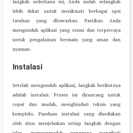
langkah sederhana ini, Anda sudah selangkah
lebih dekat untuk menikmati berbagai opsi
taruhan yang ditawarkan. Pastikan Anda
mengunduh aplikasi yang resmi dan terpercaya
untuk pengalaman bermain yang aman dan
nyaman.
Instalasi
Setelah mengunduh aplikasi, langkah berikutnya
adalah instalasi. Proses ini dirancang untuk
cepat dan mudah, menghindari teknis yang
kompleks. Panduan instalasi yang disediakan
oleh situs menjelaskan setiap langkah dengan
jelas, mempermudah pengguna mengikuti