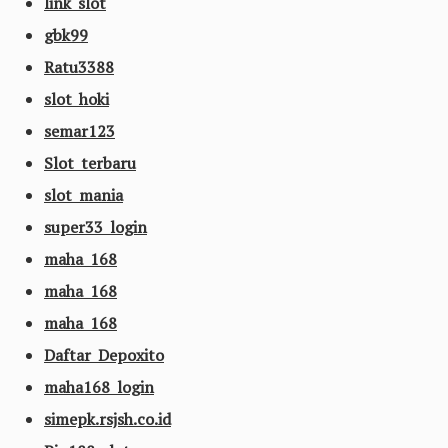
link slot
gbk99
Ratu3388
slot hoki
semar123
Slot terbaru
slot mania
super33 login
maha 168
maha 168
maha 168
Daftar Depoxito
maha168 login
simepk.rsjsh.co.id