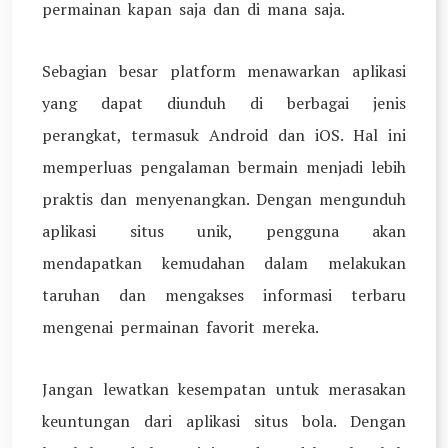
permainan kapan saja dan di mana saja.
Sebagian besar platform menawarkan aplikasi
yang dapat diunduh di berbagai jenis
perangkat, termasuk Android dan iOS. Hal ini
memperluas pengalaman bermain menjadi lebih
praktis dan menyenangkan. Dengan mengunduh
aplikasi situs unik, pengguna akan
mendapatkan kemudahan dalam melakukan
taruhan dan mengakses informasi terbaru
mengenai permainan favorit mereka.
Jangan lewatkan kesempatan untuk merasakan
keuntungan dari aplikasi situs bola. Dengan