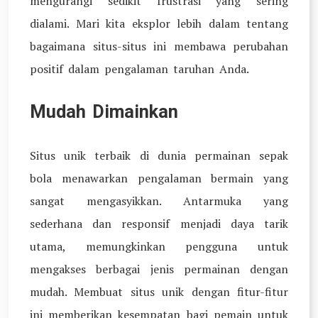
mengurangi sedikit frustrasi yang sering
dialami. Mari kita eksplor lebih dalam tentang
bagaimana situs-situs ini membawa perubahan
positif dalam pengalaman taruhan Anda.
Mudah Dimainkan
Situs unik terbaik di dunia permainan sepak
bola menawarkan pengalaman bermain yang
sangat mengasyikkan. Antarmuka yang
sederhana dan responsif menjadi daya tarik
utama, memungkinkan pengguna untuk
mengakses berbagai jenis permainan dengan
mudah. Membuat situs unik dengan fitur-fitur
ini memberikan kesempatan bagi pemain untuk