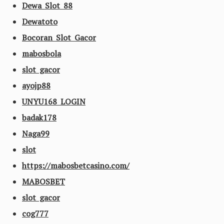
Dewa Slot 88
Dewatoto
Bocoran Slot Gacor
mabosbola
slot gacor
ayojp88
UNYU168 LOGIN
badak178
Naga99
slot
https://mabosbetcasino.com/
MABOSBET
slot gacor
cog777