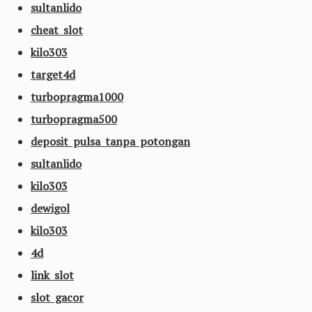
sultanlido
cheat slot
kilo303
target4d
turbopragma1000
turbopragma500
deposit pulsa tanpa potongan
sultanlido
kilo303
dewigol
kilo303
4d
link slot
slot gacor