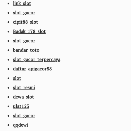
link slot
slot gacor
cipit88 slot
Badak 178 slot
slot gacor
bandar toto
slot gacor terpercaya
daftar apigacor88
slot
slot resmi
dewa slot
ulat123
slot gacor
qqdewi