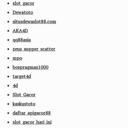
slot gacor
Dewatoto
situsdewaslot88.com
AKA4D
qq88asia
zeus supper scatter
mpo
bospragmax1000
target4d
4d
Slot Gacor
kaskustoto
daftar apigacor88
slot gacor hari ini