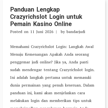
Panduan Lengkap
Crazyrichslot Login untuk
Pemain Kasino Online
Posted on
11 Juni 2026
by
bandarjudi
Memahami Crazyrichslot Login: Langkah Awal
Menuju Kemenangan Apakah Anda seorang
penggemar judi online? Jika ya, Anda pasti
sudah mendengar tentang Crazyrichslot login.
Ini adalah langkah pertama untuk memasuki
dunia permainan yang penuh keseruan. Dalam
panduan ini, kami akan menjelaskan cara
melakukan login dan memberikan tips untuk