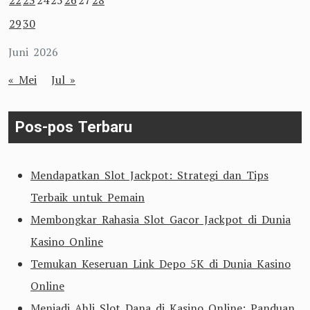
22
23
24
25
26
27
28
29
30
Juni 2026
« Mei
Jul »
Pos-pos Terbaru
Mendapatkan Slot Jackpot: Strategi dan Tips
Terbaik untuk Pemain
Membongkar Rahasia Slot Gacor Jackpot di Dunia
Kasino Online
Temukan Keseruan Link Depo 5K di Dunia Kasino
Online
Menjadi Ahli Slot Dana di Kasino Online: Panduan