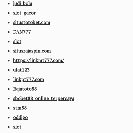
judi bola
slot gacor
situstotobet.com
DAN777
slot
situsrajaspin.com
https://linkmt777.com/
ulat123
linkpt777.com
Rajatoto88
sbobet88 online terpercaya
stm88
oddigo
slot