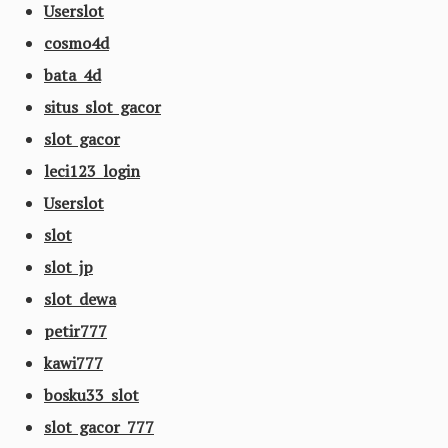
Userslot
cosmo4d
bata 4d
situs slot gacor
slot gacor
leci123 login
Userslot
slot
slot jp
slot dewa
petir777
kawi777
bosku33 slot
slot gacor 777