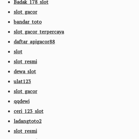
Badak 178 slot
slot gacor
bandar toto
slot gacor terpercaya
daftar apigacor88
slot
slot resmi
dewa slot
ulat123
slot gacor
qqdewi
ceri 123 slot
ladangtoto2
slot resmi