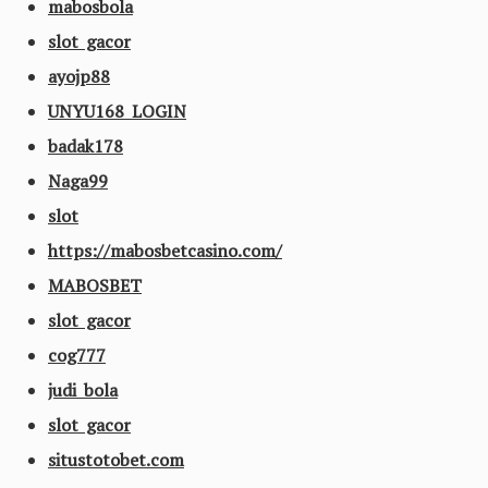
mabosbola
slot gacor
ayojp88
UNYU168 LOGIN
badak178
Naga99
slot
https://mabosbetcasino.com/
MABOSBET
slot gacor
cog777
judi bola
slot gacor
situstotobet.com