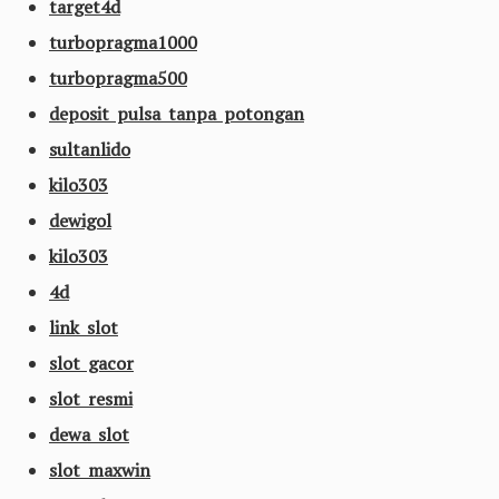
target4d
turbopragma1000
turbopragma500
deposit pulsa tanpa potongan
sultanlido
kilo303
dewigol
kilo303
4d
link slot
slot gacor
slot resmi
dewa slot
slot maxwin