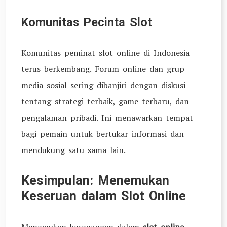
Komunitas Pecinta Slot
Komunitas peminat slot online di Indonesia
terus berkembang. Forum online dan grup
media sosial sering dibanjiri dengan diskusi
tentang strategi terbaik, game terbaru, dan
pengalaman pribadi. Ini menawarkan tempat
bagi pemain untuk bertukar informasi dan
mendukung satu sama lain.
Kesimpulan: Menemukan
Keseruan dalam Slot Online