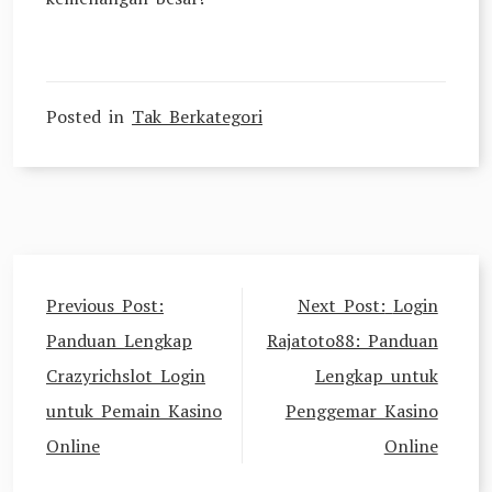
Posted in
Tak Berkategori
Navigasi
Previous Post:
Next Post:
Login
pos
Panduan Lengkap
Rajatoto88: Panduan
Crazyrichslot Login
Lengkap untuk
untuk Pemain Kasino
Penggemar Kasino
Online
Online