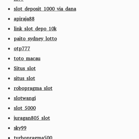
slot deposit 1000 via dana
apiraja88
link slot depo 10k
paito sydney lotto
otp777
toto macau
Situs slot
situs slot
robopragma slot
slotwangi
slot 5000
juragan805 slot
sky99
turbopragma500