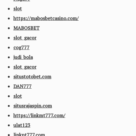
slot
https://mabosbetcasino.com/
MABOSBET
slot gacor
cog777
judi bola
slot gacor
situstotobet.com
DAN777
slot
situsrajaspin.com
https://linkmt777.com/
ulat123
linkpt777.com