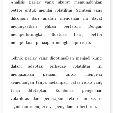
Analisis parlay yang akurat memungkinkan
bettor untuk menilai volatilitas. Strategi yang
dibangun dari analisis mendalam ini dapat
meningkatkan efikasi bertaruh. Dengan
memperhitungkan fluktuasi hasil, bettor
memperkuat persiapan menghadapi risiko.
Teknik parlay yang dioptimalkan menjadi kunci
dalam adaptasi terhadap volatilitas. Ini
mengizinkan pemain untuk mengejar
kemenangan tanpa melampaui batas risiko yang
telah ditetapkan. Kombinasi pengertian
volatilitas dan penerapan teknik ini secara
signifikan memperkaya pengalaman bertaruh.