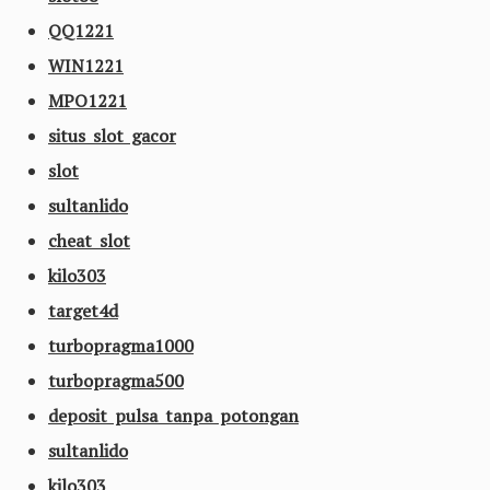
QQ1221
WIN1221
MPO1221
situs slot gacor
slot
sultanlido
cheat slot
kilo303
target4d
turbopragma1000
turbopragma500
deposit pulsa tanpa potongan
sultanlido
kilo303