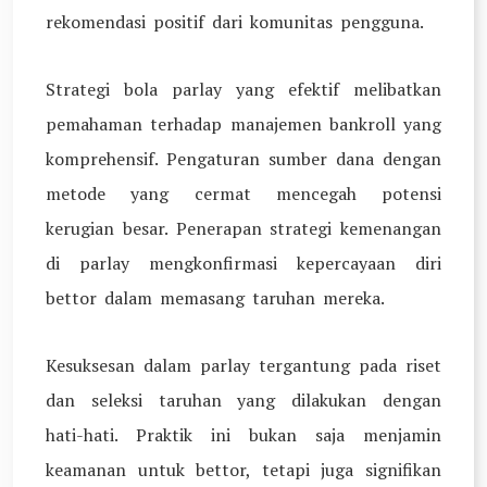
rekomendasi positif dari komunitas pengguna.
Strategi bola parlay yang efektif melibatkan
pemahaman terhadap manajemen bankroll yang
komprehensif. Pengaturan sumber dana dengan
metode yang cermat mencegah potensi
kerugian besar. Penerapan strategi kemenangan
di parlay mengkonfirmasi kepercayaan diri
bettor dalam memasang taruhan mereka.
Kesuksesan dalam parlay tergantung pada riset
dan seleksi taruhan yang dilakukan dengan
hati-hati. Praktik ini bukan saja menjamin
keamanan untuk bettor, tetapi juga signifikan