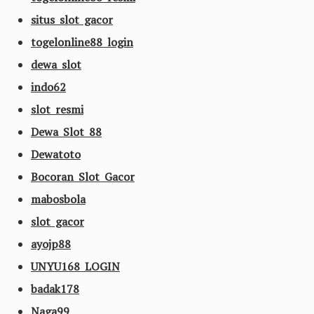
situs slot gacor
togelonline88 login
dewa slot
indo62
slot resmi
Dewa Slot 88
Dewatoto
Bocoran Slot Gacor
mabosbola
slot gacor
ayojp88
UNYU168 LOGIN
badak178
Naga99