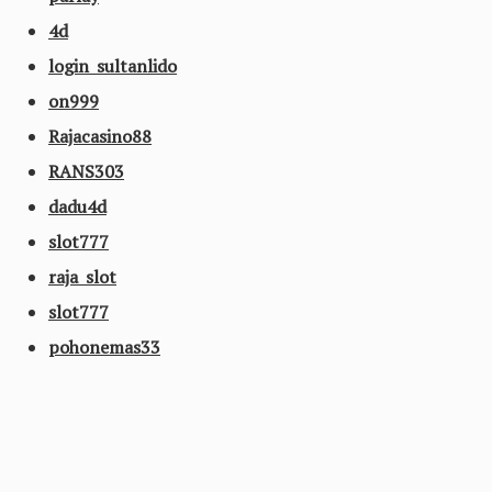
4d
login sultanlido
on999
Rajacasino88
RANS303
dadu4d
slot777
raja slot
slot777
pohonemas33