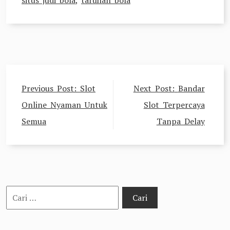
Navigasi
Previous Post:
Slot
Next Post:
Bandar
pos
Online Nyaman Untuk
Slot Terpercaya
Semua
Tanpa Delay
Cari
untuk: