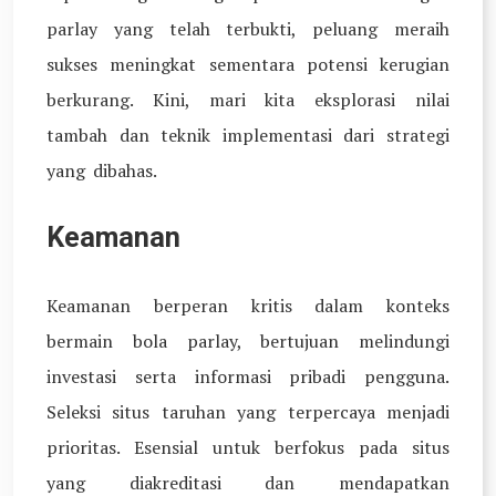
parlay yang telah terbukti, peluang meraih
sukses meningkat sementara potensi kerugian
berkurang. Kini, mari kita eksplorasi nilai
tambah dan teknik implementasi dari strategi
yang dibahas.
Keamanan
Keamanan berperan kritis dalam konteks
bermain bola parlay, bertujuan melindungi
investasi serta informasi pribadi pengguna.
Seleksi situs taruhan yang terpercaya menjadi
prioritas. Esensial untuk berfokus pada situs
yang diakreditasi dan mendapatkan