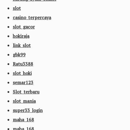
slot
casino terpercaya
slot gacor
hokiraja
link slot
gbk99
Ratu3388
slot hoki
semar123
Slot terbaru
slot mania
super33 login
maha 168
maha 168