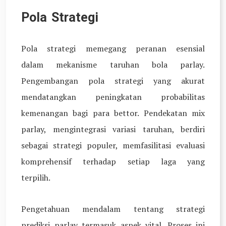
Pola Strategi
Pola strategi memegang peranan esensial
dalam mekanisme taruhan bola parlay.
Pengembangan pola strategi yang akurat
mendatangkan peningkatan probabilitas
kemenangan bagi para bettor. Pendekatan mix
parlay, mengintegrasi variasi taruhan, berdiri
sebagai strategi populer, memfasilitasi evaluasi
komprehensif terhadap setiap laga yang
terpilih.
Pengetahuan mendalam tentang strategi
prediksi parlay termasuk aspek vital. Proses ini