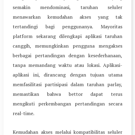
semakin mendominasi, taruhan seluler
menawarkan kemudahan akses yang tak
tertandingi bagi penggunanya. Mayoritas
platform sekarang dilengkapi aplikasi taruhan
canggih, memungkinkan pengguna mengakses
berbagai pertandingan dengan kesederhanaan,
tanpa memandang waktu atau lokasi. Aplikasi-
aplikasi ini, dirancang dengan tujuan utama
memfasilitasi partisipasi dalam taruhan parlay,
memastikan bahwa bettor dapat terus
mengikuti perkembangan pertandingan secara
real-time.
Kemudahan akses melalui kompatibilitas seluler