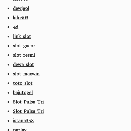
dewigol
kilo303
4d
link slot
slot gacor
slot resmi
dewa slot
slot maxwin
toto slot
bajutogel
Slot Pulsa Tri
Slot Pulsa Tri
istana338
parlay