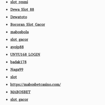
slot resmi
Dewa Slot 88
Dewatoto
Bocoran Slot Gacor
mabosbola
slot gacor
ayojp88
UNYU168 LOGIN
badak178
Naga99
slot
https://mabosbetcasino.com/
MABOSBET
slot gacor