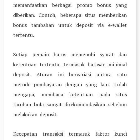
memanfaatkan berbagai promo bonus yang
diberikan. Contoh, beberapa situs memberikan
bonus tambahan untuk deposit via e-wallet
tertentu.
Setiap pemain harus memenuhi syarat dan
ketentuan tertentu, termasuk batasan minimal
deposit. Aturan ini bervariasi antara satu
metode pembayaran dengan yang lain. Itulah
mengapa, membaca ketentuan pada situs
taruhan bola sangat direkomendasikan sebelum
melakukan deposit.
Kecepatan transaksi termasuk faktor kunci