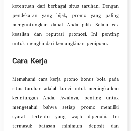
ketentuan dari berbagai situs taruhan. Dengan
pendekatan yang bijak, promo yang paling
menguntungkan dapat Anda pilih. Selalu cek
keaslian dan reputasi promosi. Ini penting
untuk menghindari kemungkinan penipuan.
Cara Kerja
Memahami cara kerja promo bonus bola pada
situs taruhan adalah kunci untuk meningkatkan
keuntungan Anda. Awalnya, penting untuk
mengetahui bahwa setiap promo memiliki
syarat tertentu yang wajib dipenuhi. Ini
termasuk batasan minimum deposit dan