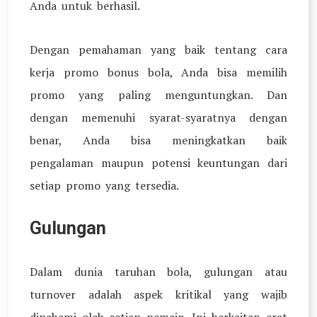
Anda untuk berhasil.
Dengan pemahaman yang baik tentang cara
kerja promo bonus bola, Anda bisa memilih
promo yang paling menguntungkan. Dan
dengan memenuhi syarat-syaratnya dengan
benar, Anda bisa meningkatkan baik
pengalaman maupun potensi keuntungan dari
setiap promo yang tersedia.
Gulungan
Dalam dunia taruhan bola, gulungan atau
turnover adalah aspek kritikal yang wajib