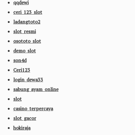
qqdewi
ceri 123 slot
ladangtoto2
slot resmi
osototo slot
demo slot
son4d
Ceri123
login dewa33
sabung ayam online
slot
casino terpercaya
slot gacor
hokiraja