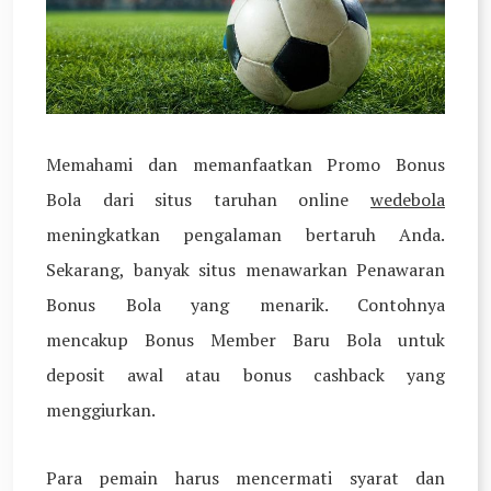
Memahami dan memanfaatkan Promo Bonus
Bola dari situs taruhan online
wedebola
meningkatkan pengalaman bertaruh Anda.
Sekarang, banyak situs menawarkan Penawaran
Bonus Bola yang menarik. Contohnya
mencakup Bonus Member Baru Bola untuk
deposit awal atau bonus cashback yang
menggiurkan.
Para pemain harus mencermati syarat dan