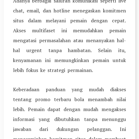
Adanya berbagai saluran komunikasi seperti live
chat, email, dan hotline menegaskan komitmen
situs dalam melayani pemain dengan cepat.
Akses multifaset ini memudahkan pemain
mengatasi permasalahan atau menanyakan hal-
hal urgent tanpa hambatan. Selain itu,
kenyamanan ini memungkinkan pemain untuk
lebih fokus ke strategi permainan.
Keberadaan panduan yang mudah diakses
tentang promo terbaru bola menambah nilai
lebih. Pemain dapat dengan mudah mengakses
informasi yang dibutuhkan tanpa menunggu
jawaban dari dukungan pelanggan. Ini