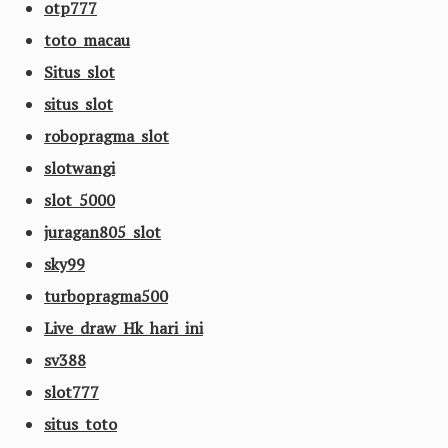
otp777
toto macau
Situs slot
situs slot
robopragma slot
slotwangi
slot 5000
juragan805 slot
sky99
turbopragma500
Live draw Hk hari ini
sv388
slot777
situs toto