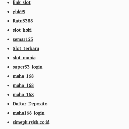
link slot
gbk99
Ratu3388
slot hoki
semar123
Slot terbaru
slot mania
super33 login
maha 168
maha 168
maha 168
Daftar Depoxito
maha168 login
simepk.rsjsh.co.id