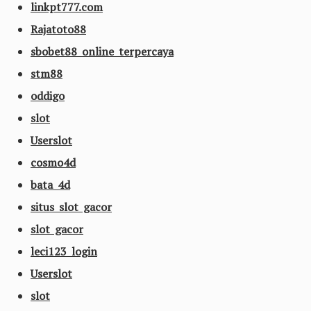
linkpt777.com
Rajatoto88
sbobet88 online terpercaya
stm88
oddigo
slot
Userslot
cosmo4d
bata 4d
situs slot gacor
slot gacor
leci123 login
Userslot
slot