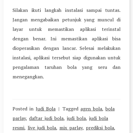
Silakan ikuti langkah instalasi sampai tuntas.
Jangan mengabaikan petunjuk yang muncul di
layar untuk memastikan aplikasi terinstal
dengan benar. Ini memastikan aplikasi bisa
dioperasikan dengan lancar. Selesai melakukan
instalasi, aplikasi tersebut siap digunakan untuk
pengalaman taruhan bola yang seru dan
menegangkan.
Posted in
Judi Bola
Tagged
agen bola
,
bola
parlay
,
daftar judi bola
,
judi bola
,
judi bola
resmi
,
live judi bola
,
mix parlay
,
prediksi bola
,