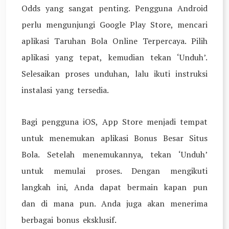
Odds yang sangat penting. Pengguna Android
perlu mengunjungi Google Play Store, mencari
aplikasi Taruhan Bola Online Terpercaya. Pilih
aplikasi yang tepat, kemudian tekan ‘Unduh’.
Selesaikan proses unduhan, lalu ikuti instruksi
instalasi yang tersedia.
Bagi pengguna iOS, App Store menjadi tempat
untuk menemukan aplikasi Bonus Besar Situs
Bola. Setelah menemukannya, tekan ‘Unduh’
untuk memulai proses. Dengan mengikuti
langkah ini, Anda dapat bermain kapan pun
dan di mana pun. Anda juga akan menerima
berbagai bonus eksklusif.