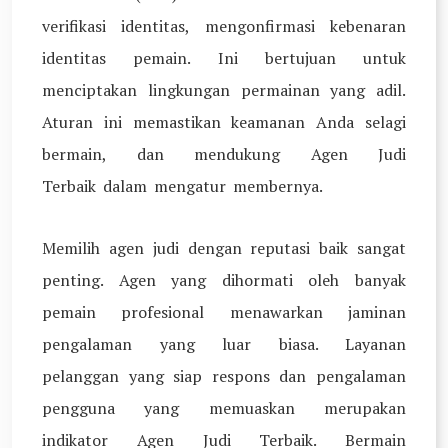
verifikasi identitas, mengonfirmasi kebenaran
identitas pemain. Ini bertujuan untuk
menciptakan lingkungan permainan yang adil.
Aturan ini memastikan keamanan Anda selagi
bermain, dan mendukung Agen Judi
Terbaik dalam mengatur membernya.
Memilih agen judi dengan reputasi baik sangat
penting. Agen yang dihormati oleh banyak
pemain profesional menawarkan jaminan
pengalaman yang luar biasa. Layanan
pelanggan yang siap respons dan pengalaman
pengguna yang memuaskan merupakan
indikator Agen Judi Terbaik. Bermain