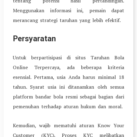
tentang potensi hasil pertandingan.
Menggunakan informasi ini, pemain dapat
merancang strategi taruhan yang lebih efektif.
Persyaratan
Untuk berpartisipasi di situs Taruhan Bola
Online Terpercaya, ada beberapa kriteria
esensial. Pertama, usia Anda harus minimal 18
tahun. Syarat usia ini ditanamkan oleh semua
platform bandar bola resmi sebagai bagian dari
pemenuhan terhadap aturan hukum dan moral.
Kemudian, wajib mematuhi aturan Know Your
Customer (KYC). Proses KYC melibatkan