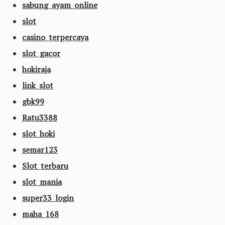
sabung ayam online
slot
casino terpercaya
slot gacor
hokiraja
link slot
gbk99
Ratu3388
slot hoki
semar123
Slot terbaru
slot mania
super33 login
maha 168