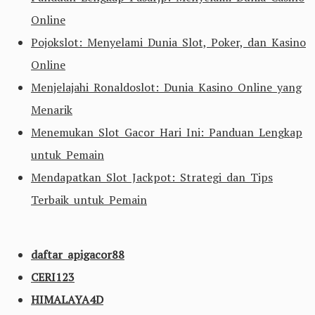
Online
Pojokslot: Menyelami Dunia Slot, Poker, dan Kasino
Online
Menjelajahi Ronaldoslot: Dunia Kasino Online yang
Menarik
Menemukan Slot Gacor Hari Ini: Panduan Lengkap
untuk Pemain
Mendapatkan Slot Jackpot: Strategi dan Tips
Terbaik untuk Pemain
daftar apigacor88
CERI123
HIMALAYA4D