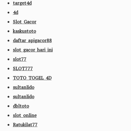
target4d
4d
Slot Gacor
kaskustoto
daftar apigacor88
slot gacor hari ini
slot77
SLOT777
TOTO TOGEL 4D
sultanlido
sultanlido
dbltoto
slot online
Ratukilat77