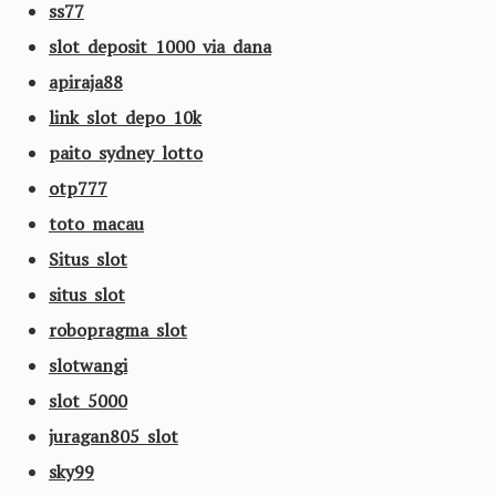
ss77
slot deposit 1000 via dana
apiraja88
link slot depo 10k
paito sydney lotto
otp777
toto macau
Situs slot
situs slot
robopragma slot
slotwangi
slot 5000
juragan805 slot
sky99