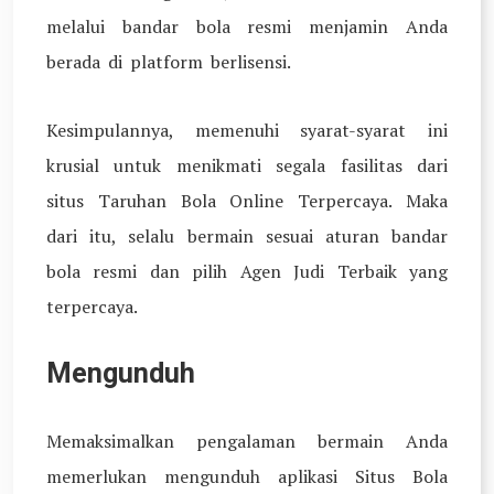
melalui bandar bola resmi menjamin Anda
berada di platform berlisensi.
Kesimpulannya, memenuhi syarat-syarat ini
krusial untuk menikmati segala fasilitas dari
situs Taruhan Bola Online Terpercaya. Maka
dari itu, selalu bermain sesuai aturan bandar
bola resmi dan pilih Agen Judi Terbaik yang
terpercaya.
Mengunduh
Memaksimalkan pengalaman bermain Anda
memerlukan mengunduh aplikasi Situs Bola