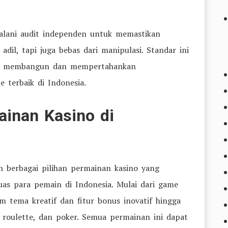
jalani audit independen untuk memastikan
dil, tapi juga bebas dari manipulasi. Standar ini
lam membangun dan mempertahankan
ne terbaik di Indonesia.
ainan Kasino di
 berbagai pilihan permainan kasino yang
as para pemain di Indonesia. Mulai dari game
 tema kreatif dan fitur bonus inovatif hingga
, roulette, dan poker. Semua permainan ini dapat