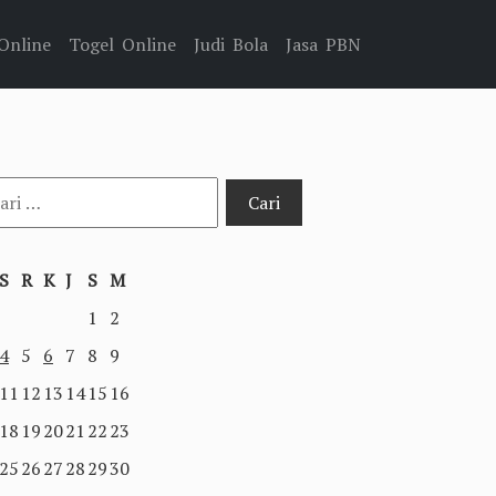
Online
Togel Online
Judi Bola
Jasa PBN
i
tuk:
S
R
K
J
S
M
1
2
4
5
6
7
8
9
11
12
13
14
15
16
18
19
20
21
22
23
25
26
27
28
29
30