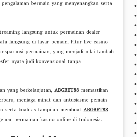
 pengalaman bermain yang menyenangkan serta
treaming langsung untuk permainan dealer
ta langsung di layar pemain. Fitur live casino
ransparansi permainan, yang menjadi nilai tambah
fer nyata judi konvensional tanpa
n yang berkelanjutan,
ABGBET88
memastikan
erbaru, menjaga minat dan antusiasme pemain
nan serta kualitas tampilan membuat
ABGBET88
emar permainan kasino online di Indonesia.