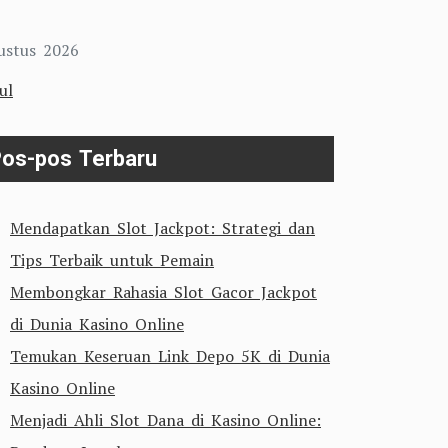
ustus 2026
ul
os-pos Terbaru
Mendapatkan Slot Jackpot: Strategi dan
Tips Terbaik untuk Pemain
Membongkar Rahasia Slot Gacor Jackpot
di Dunia Kasino Online
Temukan Keseruan Link Depo 5K di Dunia
Kasino Online
Menjadi Ahli Slot Dana di Kasino Online: