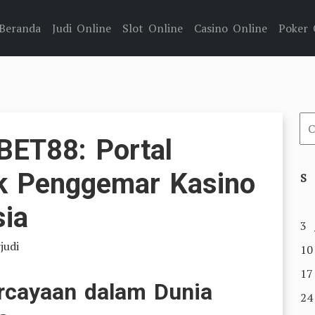
Beranda
Judi Online
Slot Online
Casino Online
Poker 
Car
BET88: Portal
un
k Penggemar Kasino
S
sia
3
judi
10
17
cayaan dalam Dunia
24