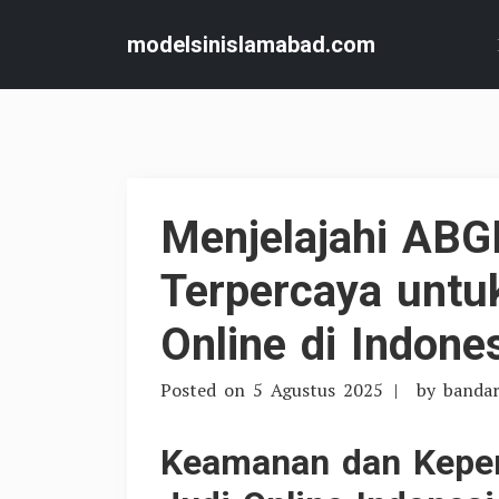
Skip
modelsinislamabad.com
to
content
Menjelajahi ABG
Terpercaya untu
Online di Indone
Posted on
5 Agustus 2025
by
bandar
Keamanan dan Keper