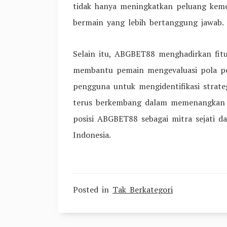
tidak hanya meningkatkan peluang kem
bermain yang lebih bertanggung jawab.
Selain itu, ABGBET88 menghadirkan fitu
membantu pemain mengevaluasi pola pe
pengguna untuk mengidentifikasi strate
terus berkembang dalam memenangkan p
posisi ABGBET88 sebagai mitra sejati da
Indonesia.
Posted in
Tak Berkategori