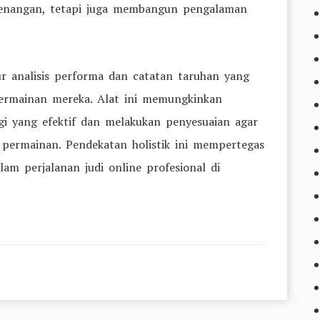
enangan, tetapi juga membangun pengalaman
r analisis performa dan catatan taruhan yang
rmainan mereka. Alat ini memungkinkan
gi yang efektif dan melakukan penyesuaian agar
ermainan. Pendekatan holistik ini mempertegas
lam perjalanan judi online profesional di