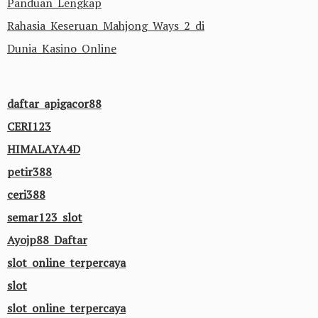
Panduan Lengkap
Rahasia Keseruan Mahjong Ways 2 di
Dunia Kasino Online
daftar apigacor88
CERI123
HIMALAYA4D
petir388
ceri388
semar123 slot
Ayojp88 Daftar
slot online terpercaya
slot
slot online terpercaya