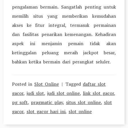
pengalaman bermain. Sangatlah penting untuk
memilih situs yang memberikan kemudahan
akses ke fitur integral, termasuk permainan
dan fasilitas penarikan kemenangan. Kehadiran
aspek ini menjamin pemain tidak akan
ketinggalan peluang meraih jackpot besar,
bahkan ketika bermain dari perangkat seluler.
Posted in
Slot Online
Tagged
daftar slot
gacor
,
judi slot
,
judi slot online
,
link slot gacor
,
pg soft
,
pragmatic play
,
situs slot online
,
slot
gacor
,
slot gacor hari ini
,
slot online