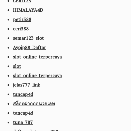
CERI123
HIMALAYA4D
petir388
ceri388
semar123 slot
Ayojp88 Daftar
slot online terpercaya
slot
slot online terpercaya
jelas777 link
tancap4d
สล็อตฝากถอนวอเลท
tancap4d
tuna 787