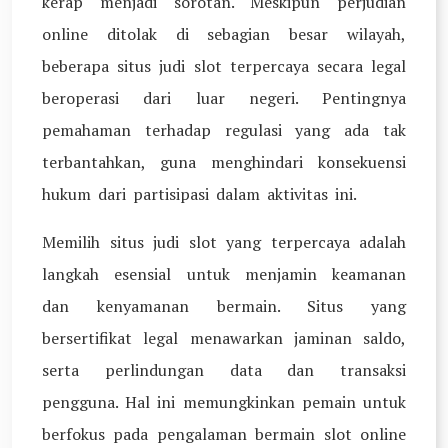
kerap menjadi sorotan. Meskipun perjudian
online ditolak di sebagian besar wilayah,
beberapa situs judi slot terpercaya secara legal
beroperasi dari luar negeri. Pentingnya
pemahaman terhadap regulasi yang ada tak
terbantahkan, guna menghindari konsekuensi
hukum dari partisipasi dalam aktivitas ini.
Memilih situs judi slot yang terpercaya adalah
langkah esensial untuk menjamin keamanan
dan kenyamanan bermain. Situs yang
bersertifikat legal menawarkan jaminan saldo,
serta perlindungan data dan transaksi
pengguna. Hal ini memungkinkan pemain untuk
berfokus pada pengalaman bermain slot online