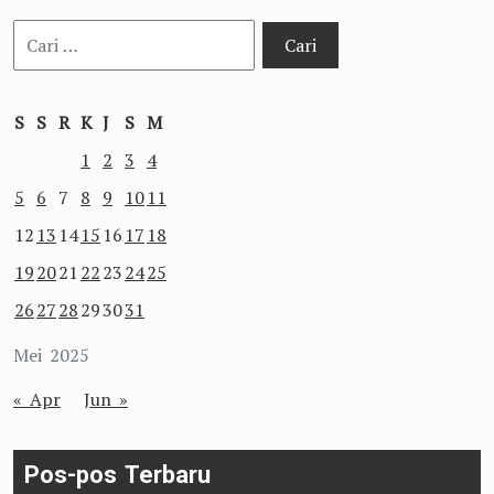
Cari
untuk:
S
S
R
K
J
S
M
1
2
3
4
5
6
7
8
9
10
11
12
13
14
15
16
17
18
19
20
21
22
23
24
25
26
27
28
29
30
31
Mei 2025
« Apr
Jun »
Pos-pos Terbaru