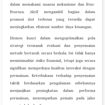
dalam memahami nuansa mekanisme dan fitur-
fiturnya. Aktif mengambil bagian dalam
promosi slot terbesar yang tersedia dapat
meningkatkan efisiensi sumber daya keuangan.
Elemen kunci dalam mengoptimalkan pola
strategi termasuk evaluasi dan penyesuaian
metode bertaruh secara berkala. Ini tidak hanya
meminimalisir risiko finansial, tetapi juga secara
signifikan memperkaya kualitas interaksi dengan
permainan. Keterbukaan terhadap penyesuaian
taktik berdasarkan pengalaman sebelumnya
menjanjikan peningkatan dalam performa
permainan, menempatkan pemain pada jalur