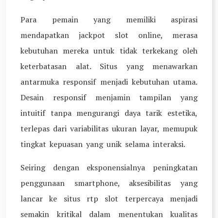
Para pemain yang memiliki aspirasi
mendapatkan jackpot slot online, merasa
kebutuhan mereka untuk tidak terkekang oleh
keterbatasan alat. Situs yang menawarkan
antarmuka responsif menjadi kebutuhan utama.
Desain responsif menjamin tampilan yang
intuitif tanpa mengurangi daya tarik estetika,
terlepas dari variabilitas ukuran layar, memupuk
tingkat kepuasan yang unik selama interaksi.
Seiring dengan eksponensialnya peningkatan
penggunaan smartphone, aksesibilitas yang
lancar ke situs rtp slot terpercaya menjadi
semakin kritikal dalam menentukan kualitas