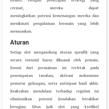
cermat, mereka dapat
meningkatkan potensi kemenangan mereka dan
menikmati pengalaman bermain yang lebih
memuaskan.
Aturan
Setiap slot mengandung aturan spesifik yang
secara esensial harus dikuasai oleh pemain.
Esensi dari permainan ini terletak pada
penempatan taruhan, aktivasi mekanisme
pemutar gulungan, serta antisipasi hasil akhir.
Keakraban mendalam terhadap regulasi ini
eliminasikan potensi kesalahan berakibat
kerugian. Situs judi slot yang kredibel