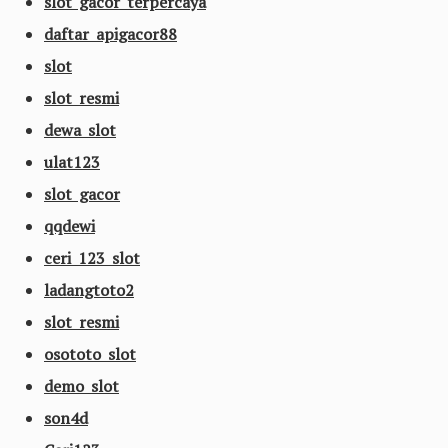
slot gacor terpercaya
daftar apigacor88
slot
slot resmi
dewa slot
ulat123
slot gacor
qqdewi
ceri 123 slot
ladangtoto2
slot resmi
osototo slot
demo slot
son4d