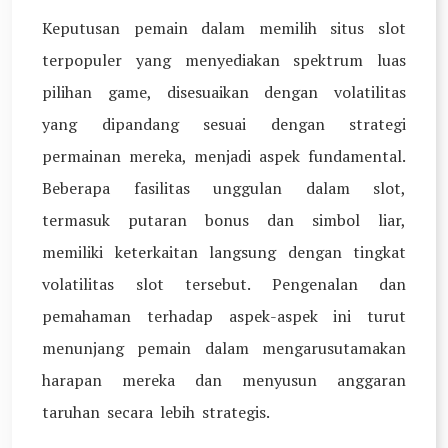
Keputusan pemain dalam memilih situs slot
terpopuler yang menyediakan spektrum luas
pilihan game, disesuaikan dengan volatilitas
yang dipandang sesuai dengan strategi
permainan mereka, menjadi aspek fundamental.
Beberapa fasilitas unggulan dalam slot,
termasuk putaran bonus dan simbol liar,
memiliki keterkaitan langsung dengan tingkat
volatilitas slot tersebut. Pengenalan dan
pemahaman terhadap aspek-aspek ini turut
menunjang pemain dalam mengarusutamakan
harapan mereka dan menyusun anggaran
taruhan secara lebih strategis.