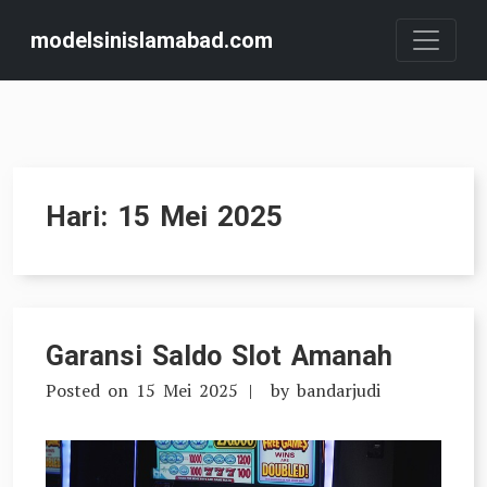
Skip
modelsinislamabad.com
to
content
Hari:
15 Mei 2025
Garansi Saldo Slot Amanah
Posted on
15 Mei 2025
by
bandarjudi