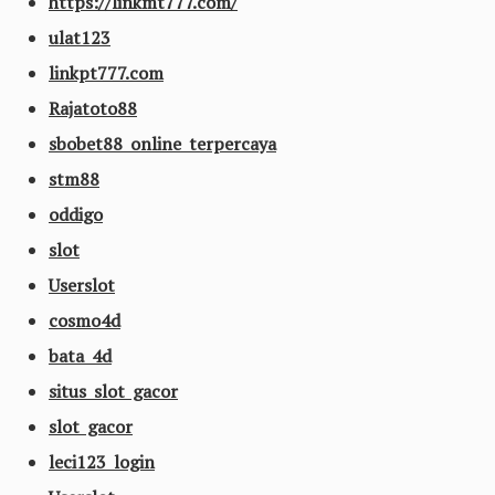
https://linkmt777.com/
ulat123
linkpt777.com
Rajatoto88
sbobet88 online terpercaya
stm88
oddigo
slot
Userslot
cosmo4d
bata 4d
situs slot gacor
slot gacor
leci123 login