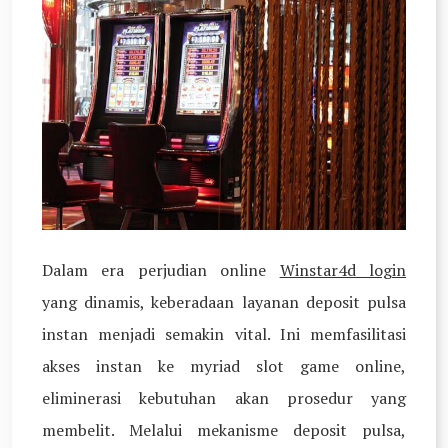
Dalam era perjudian online
Winstar4d login
yang dinamis, keberadaan layanan deposit pulsa
instan menjadi semakin vital. Ini memfasilitasi
akses instan ke myriad slot game online,
eliminerasi kebutuhan akan prosedur yang
membelit. Melalui mekanisme deposit pulsa,