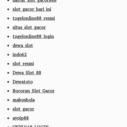
slot gacor hari ini
togelonline88 resmi
situs slot gacor
togelonline88 login
dewa slot
indo62
slot resmi
Dewa Slot 88
Dewatoto
Bocoran Slot Gacor
mabosbola
slot gacor
ayojp88
UNYU168 LOGIN