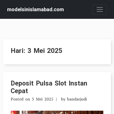
Skip
modelsinislamabad.com
to
content
Hari:
3 Mei 2025
Deposit Pulsa Slot Instan
Cepat
Posted on
3 Mei 2025
by
bandarjudi