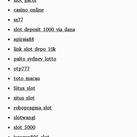
casino online
ss77
slot deposit 1000 via dana
apiraja88
link slot depo 10k
paito sydney lotto
otp777
toto macau
Situs slot
situs slot
robopragma slot
slotwangi
slot 5000
juragan805 slot