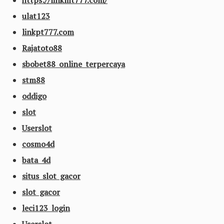
ulat123
linkpt777.com
Rajatoto88
sbobet88 online terpercaya
stm88
oddigo
slot
Userslot
cosmo4d
bata 4d
situs slot gacor
slot gacor
leci123 login
Userslot