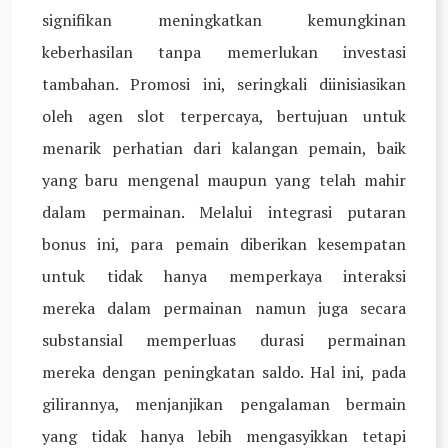
signifikan meningkatkan kemungkinan
keberhasilan tanpa memerlukan investasi
tambahan. Promosi ini, seringkali diinisiasikan
oleh agen slot terpercaya, bertujuan untuk
menarik perhatian dari kalangan pemain, baik
yang baru mengenal maupun yang telah mahir
dalam permainan. Melalui integrasi putaran
bonus ini, para pemain diberikan kesempatan
untuk tidak hanya memperkaya interaksi
mereka dalam permainan namun juga secara
substansial memperluas durasi permainan
mereka dengan peningkatan saldo. Hal ini, pada
gilirannya, menjanjikan pengalaman bermain
yang tidak hanya lebih mengasyikkan tetapi