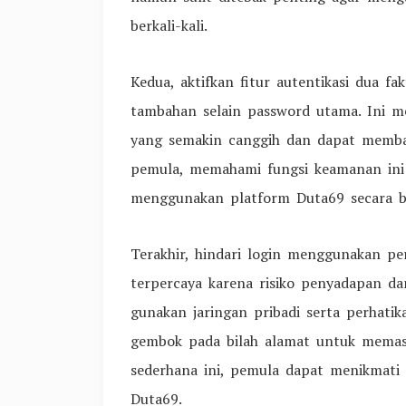
berkali-kali.
Kedua, aktifkan fitur autentikasi dua 
tambahan selain password utama. Ini m
yang semakin canggih dan dapat memban
pemula, memahami fungsi keamanan ini
menggunakan platform Duta69 secara be
Terakhir, hindari login menggunakan pe
terpercaya karena risiko penyadapan da
gunakan jaringan pribadi serta perhati
gembok pada bilah alamat untuk memasti
sederhana ini, pemula dapat menikmati 
Duta69.