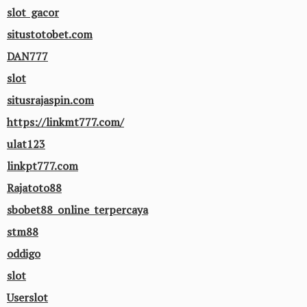
slot gacor
situstotobet.com
DAN777
slot
situsrajaspin.com
https://linkmt777.com/
ulat123
linkpt777.com
Rajatoto88
sbobet88 online terpercaya
stm88
oddigo
slot
Userslot