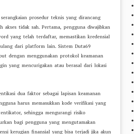
serangkaian prosedur teknis yang dirancang
akses tidak sah. Pertama, pengguna diwajibkan
d yang telah terdaftar, memastikan kredensial
ulang dari platform lain. Sistem Duta69
sebut dengan menggunakan protokol keamanan
in yang mencurigakan atau berasal dari lokasi
entikasi dua faktor sebagai lapisan keamanan
pengguna harus memasukkan kode verifikasi yang
tentikator, sehingga mengurangi risiko
njurkan bagi pengguna yang mengutamakan
si kerugian finansial yang bisa terjadi jika akun