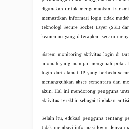
digunakan untuk mengamankan transmis
memastikan informasi login tidak mudah
teknologi Secure Socket Layer (SSL) d
keamanan yang diterapkan secara meny
Sistem monitoring aktivitas login di Du
anomali yang mampu mengenali pola akti
login dari alamat IP yang berbeda secar
menangguhkan akses sementara dan mem
akun. Hal ini mendorong pengguna unt
aktivitas terakhir sebagai tindakan antisi
Selain itu, edukasi pengguna tentang 
tidak membagi informasi login dengan s