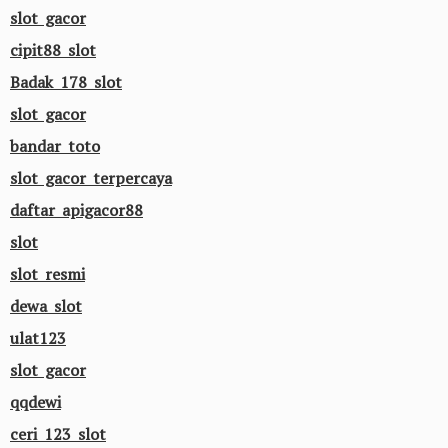
slot gacor
cipit88 slot
Badak 178 slot
slot gacor
bandar toto
slot gacor terpercaya
daftar apigacor88
slot
slot resmi
dewa slot
ulat123
slot gacor
qqdewi
ceri 123 slot