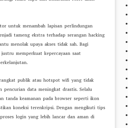
faktor untuk menambah lapisan perlindungan
enjadi tameng ekstra terhadap serangan hacking
tu menolak upaya akses tidak sah. Bagi
 justru memperkuat kepercayaan saat
rkelanjutan.
rangkat publik atau hotspot wifi yang tidak
n pencurian data meningkat drastis. Selalu
kan tanda keamanan pada browser seperti ikon
kan koneksi terenkripsi. Dengan mengikuti tips
proses login yang lebih lancar dan aman di