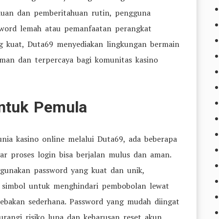
duan dan pemberitahuan rutin, pengguna
sword lemah atau pemanfaatan perangkat
g kuat, Duta69 menyediakan lingkungan bermain
aman dan terpercaya bagi komunitas kasino
untuk Pemula
unia kasino online melalui Duta69, ada beberapa
ar proses login bisa berjalan mulus dan aman.
gunakan password yang kuat dan unik,
an simbol untuk menghindari pembobolan lewat
ebakan sederhana. Password yang mudah diingat
rangi risiko lupa dan keharusan reset akun