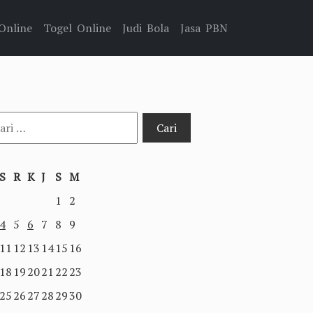
Online
Togel Online
Judi Bola
Jasa PBN
i
tuk:
S
R
K
J
S
M
1
2
4
5
6
7
8
9
11
12
13
14
15
16
18
19
20
21
22
23
25
26
27
28
29
30