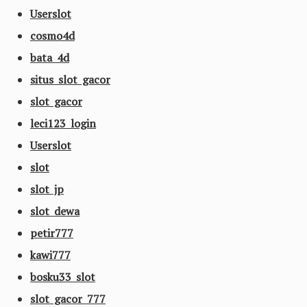
Userslot
cosmo4d
bata 4d
situs slot gacor
slot gacor
leci123 login
Userslot
slot
slot jp
slot dewa
petir777
kawi777
bosku33 slot
slot gacor 777