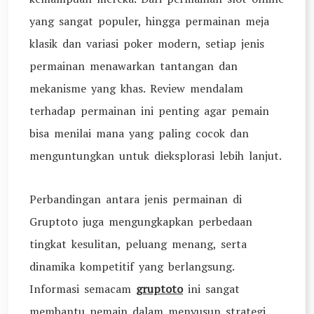
yang sangat populer, hingga permainan meja
klasik dan variasi poker modern, setiap jenis
permainan menawarkan tantangan dan
mekanisme yang khas. Review mendalam
terhadap permainan ini penting agar pemain
bisa menilai mana yang paling cocok dan
menguntungkan untuk dieksplorasi lebih lanjut.
Perbandingan antara jenis permainan di
Gruptoto juga mengungkapkan perbedaan
tingkat kesulitan, peluang menang, serta
dinamika kompetitif yang berlangsung.
Informasi semacam
gruptoto
ini sangat
membantu pemain dalam menyusun strategi