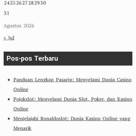
24
25
26
27
28
29
30
31
Agustus 2026
« Jul
Pos-pos Terbaru
Panduan Lengkap Pasarjp: Menyelami Dunia Casino
Online
Pojokslot: Menyelami Dunia Slot, Poker, dan Kasino
Online
Menjelajahi Ronaldoslot: Dunia Kasino Online yang
Menarik