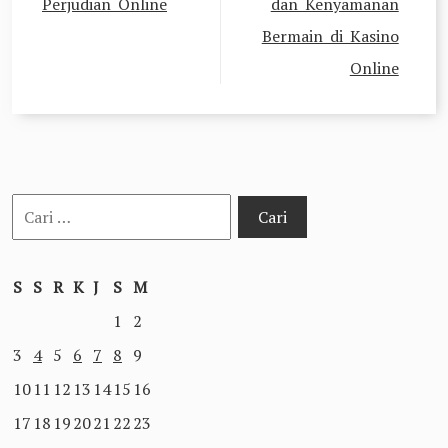
Perjudian Online
dan Kenyamanan
Bermain di Kasino
Online
Cari
untuk:
S
S
R
K
J
S
M
1
2
3
4
5
6
7
8
9
10
11
12
13
14
15
16
17
18
19
20
21
22
23