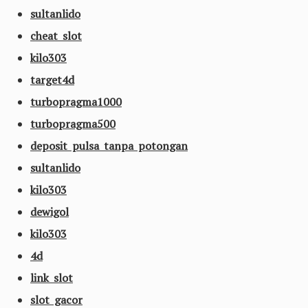
sultanlido
cheat slot
kilo303
target4d
turbopragma1000
turbopragma500
deposit pulsa tanpa potongan
sultanlido
kilo303
dewigol
kilo303
4d
link slot
slot gacor