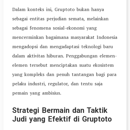
Dalam konteks ini, Gruptoto bukan hanya
sebagai entitas perjudian semata, melainkan
sebagai fenomena sosial-ekonomi yang
mencerminkan bagaimana masyarakat Indonesia
mengadopsi dan mengadaptasi teknologi baru
dalam aktivitas hiburan. Penggabungan elemen-
elemen tersebut menciptakan suatu ekosistem
yang kompleks dan penuh tantangan bagi para
pelaku industri, regulator, dan tentu saja
pemain yang ambisius.
Strategi Bermain dan Taktik
Judi yang Efektif di Gruptoto