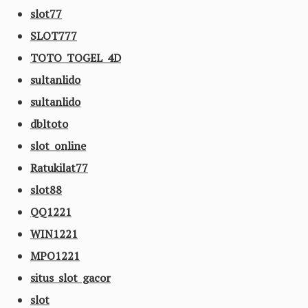
slot77
SLOT777
TOTO TOGEL 4D
sultanlido
sultanlido
dbltoto
slot online
Ratukilat77
slot88
QQ1221
WIN1221
MPO1221
situs slot gacor
slot