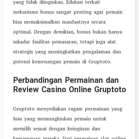
yang tidak diinginkan. Edukasi terkait
mekanisme bonus sangat penting agar pemain
bisa memaksimalkan manfaatnya secara
optimal. Dengan demikian, bonus bukan hanya
sekadar fasilitas pemasaran, tetapi juga alat
strategis yang meningkatkan pengalaman dan
potensi kemenangan pemain di Gruptoto.
Perbandingan Permainan dan
Review Casino Online Gruptoto
Gruptoto menyediakan ragam permainan yang
luas yang memungkinkan pemain untuk
memilih sesuai dengan keinginan dan
kemampuan mereka. Dari permainan slot online