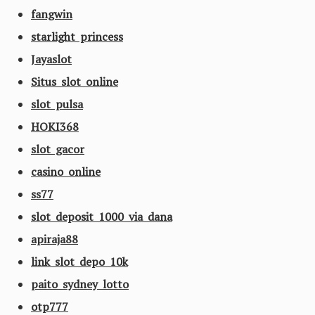
fangwin
starlight princess
Jayaslot
Situs slot online
slot pulsa
HOKI368
slot gacor
casino online
ss77
slot deposit 1000 via dana
apiraja88
link slot depo 10k
paito sydney lotto
otp777