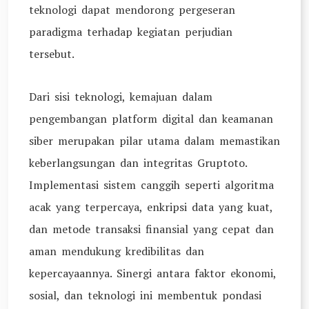
teknologi dapat mendorong pergeseran
paradigma terhadap kegiatan perjudian
tersebut.
Dari sisi teknologi, kemajuan dalam
pengembangan platform digital dan keamanan
siber merupakan pilar utama dalam memastikan
keberlangsungan dan integritas Gruptoto.
Implementasi sistem canggih seperti algoritma
acak yang terpercaya, enkripsi data yang kuat,
dan metode transaksi finansial yang cepat dan
aman mendukung kredibilitas dan
kepercayaannya. Sinergi antara faktor ekonomi,
sosial, dan teknologi ini membentuk pondasi