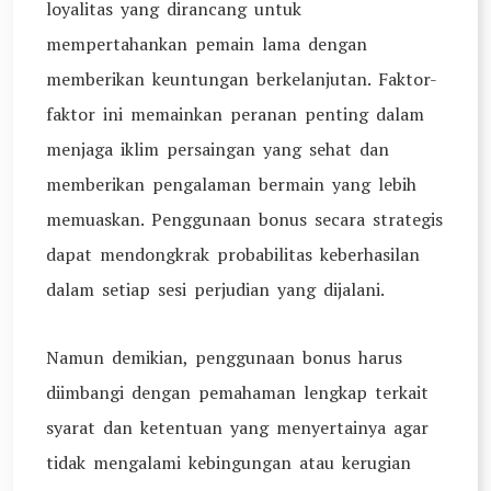
loyalitas yang dirancang untuk
mempertahankan pemain lama dengan
memberikan keuntungan berkelanjutan. Faktor-
faktor ini memainkan peranan penting dalam
menjaga iklim persaingan yang sehat dan
memberikan pengalaman bermain yang lebih
memuaskan. Penggunaan bonus secara strategis
dapat mendongkrak probabilitas keberhasilan
dalam setiap sesi perjudian yang dijalani.
Namun demikian, penggunaan bonus harus
diimbangi dengan pemahaman lengkap terkait
syarat dan ketentuan yang menyertainya agar
tidak mengalami kebingungan atau kerugian