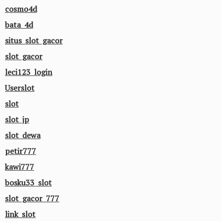
cosmo4d
bata 4d
situs slot gacor
slot gacor
leci123 login
Userslot
slot
slot jp
slot dewa
petir777
kawi777
bosku33 slot
slot gacor 777
link slot