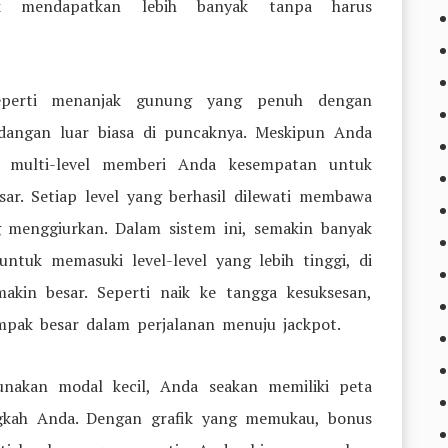
k mendapatkan lebih banyak tanpa harus
 seperti menanjak gunung yang penuh dengan
ngan luar biasa di puncaknya. Meskipun Anda
t multi-level memberi Anda kesempatan untuk
ar. Setiap level yang berhasil dilewati membawa
 menggiurkan. Dalam sistem ini, semakin banyak
ntuk memasuki level-level yang lebih tinggi, di
kin besar. Seperti naik ke tangga kesuksesan,
pak besar dalam perjalanan menuju jackpot.
akan modal kecil, Anda seakan memiliki peta
gkah Anda. Dengan grafik yang memukau, bonus