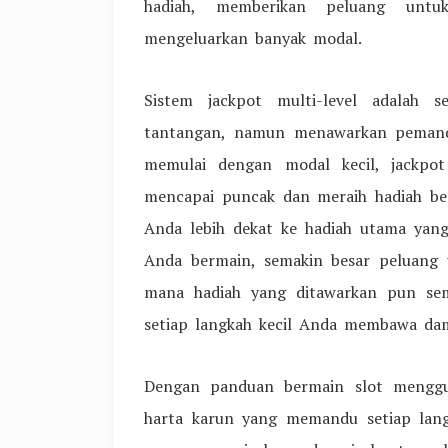
hadiah, memberikan peluang untu
mengeluarkan banyak modal.
Sistem jackpot multi-level adalah
tantangan, namun menawarkan pemanda
memulai dengan modal kecil, jackpo
mencapai puncak dan meraih hadiah bes
Anda lebih dekat ke hadiah utama yang
Anda bermain, semakin besar peluang u
mana hadiah yang ditawarkan pun sema
setiap langkah kecil Anda membawa dam
Dengan panduan bermain slot menggun
harta karun yang memandu setiap lan