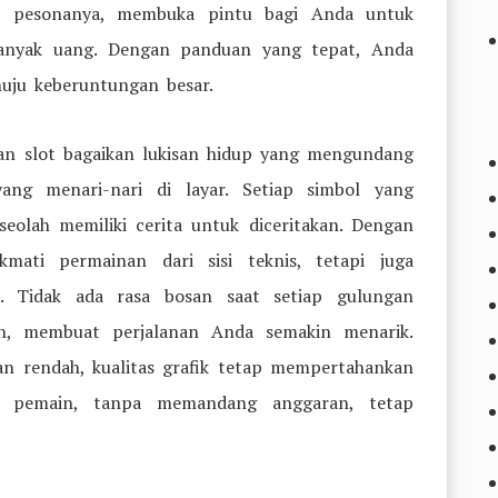
la pesonanya, membuka pintu bagi Anda untuk
anyak uang. Dengan panduan yang tepat, Anda
nuju keberuntungan besar.
n slot bagaikan lukisan hidup yang mengundang
ang menari-nari di layar. Setiap simbol yang
seolah memiliki cerita untuk diceritakan. Dengan
mati permainan dari sisi teknis, tetapi juga
. Tidak ada rasa bosan saat setiap gulungan
n, membuat perjalanan Anda semakin menarik.
n rendah, kualitas grafik tetap mempertahankan
p pemain, tanpa memandang anggaran, tetap