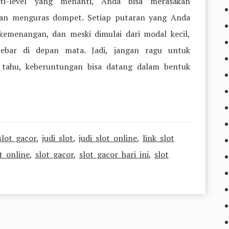
ti-level yang menanti, Anda bisa merasakan
kan menguras dompet. Setiap putaran yang Anda
kemenangan, dan meski dimulai dari modal kecil,
 lebar di depan mata. Jadi, jangan ragu untuk
a tahu, keberuntungan bisa datang dalam bentuk
slot gacor
,
judi slot
,
judi slot online
,
link slot
ot online
,
slot gacor
,
slot gacor hari ini
,
slot