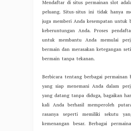
Mendaftar di situs permainan slot ad
peluang. Situs-situs ini tidak hanya 
juga memberi Anda kesempatan untuk bel
keberuntungan Anda. Proses pendaf
untuk membantu Anda memulai perja
bermain dan merasakan ketegangan set
bermain tanpa tekanan.
Berbicara tentang berbagai permainan
yang siap menemani Anda dalam perja
yang datang tanpa diduga, bagaikan har
kali Anda berhasil memperoleh putar
rasanya seperti memiliki sekutu y
kemenangan besar. Berbagai permaina