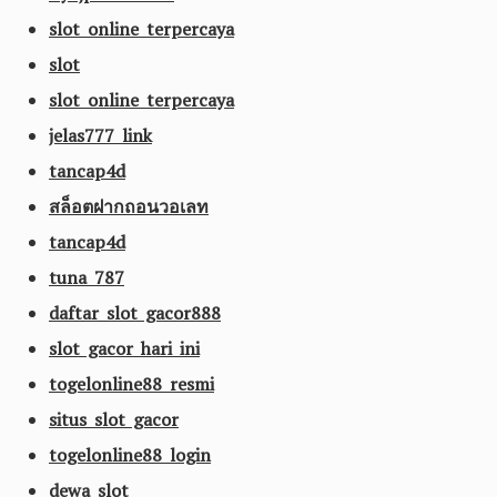
slot online terpercaya
slot
slot online terpercaya
jelas777 link
tancap4d
สล็อตฝากถอนวอเลท
tancap4d
tuna 787
daftar slot gacor888
slot gacor hari ini
togelonline88 resmi
situs slot gacor
togelonline88 login
dewa slot