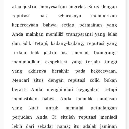
atau justru menyesatkan mereka. Situs dengan
reputasi baik seharusnya memberikan
kepercayaan bahwa setiap permainan yang
Anda mainkan memiliki transparansi yang jelas
dan adil. Tetapi, kadang-kadang, reputasi yang
terlalu baik justru bisa menjadi bumerang,
menimbulkan ekspektasi yang terlalu tinggi
yang akhirnya berakhir pada kekecewaan.
Mencari situs dengan reputasi solid bukan
berarti Anda menghindari kegagalan, tetapi
memastikan bahwa Anda memiliki landasan
yang kuat untuk memulai petualangan
perjudian Anda. Di situlah reputasi menjadi
lebih dari sekadar nama; itu adalah jaminan