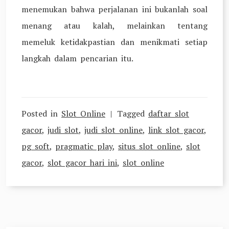
menemukan bahwa perjalanan ini bukanlah soal
menang atau kalah, melainkan tentang
memeluk ketidakpastian dan menikmati setiap
langkah dalam pencarian itu.
Posted in
Slot Online
Tagged
daftar slot
gacor
,
judi slot
,
judi slot online
,
link slot gacor
,
pg soft
,
pragmatic play
,
situs slot online
,
slot
gacor
,
slot gacor hari ini
,
slot online