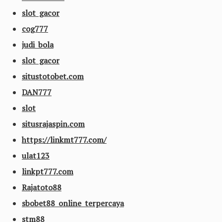
slot gacor
cog777
judi bola
slot gacor
situstotobet.com
DAN777
slot
situsrajaspin.com
https://linkmt777.com/
ulat123
linkpt777.com
Rajatoto88
sbobet88 online terpercaya
stm88