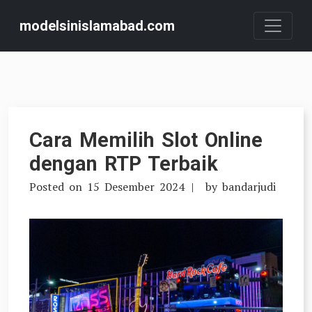
Skip
modelsinislamabad.com
to
content
Cara Memilih Slot Online
dengan RTP Terbaik
Posted on
15 Desember 2024
by
bandarjudi