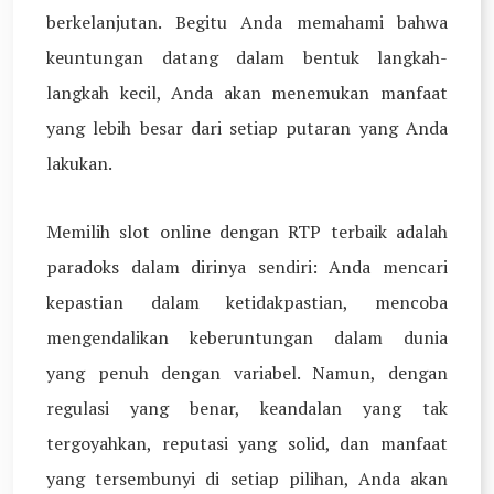
berkelanjutan. Begitu Anda memahami bahwa
keuntungan datang dalam bentuk langkah-
langkah kecil, Anda akan menemukan manfaat
yang lebih besar dari setiap putaran yang Anda
lakukan.
Memilih slot online dengan RTP terbaik adalah
paradoks dalam dirinya sendiri: Anda mencari
kepastian dalam ketidakpastian, mencoba
mengendalikan keberuntungan dalam dunia
yang penuh dengan variabel. Namun, dengan
regulasi yang benar, keandalan yang tak
tergoyahkan, reputasi yang solid, dan manfaat
yang tersembunyi di setiap pilihan, Anda akan