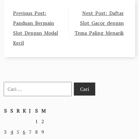
Navigasi
Previous Post:
Next Post:
Daftar
pos
Panduan Bermain
Slot Gacor dengan
Slot Dengan Modal
Tema Paling Menarik
Kecil
Cari
untuk:
S
S
R
K
J
S
M
1
2
3
4
5
6
7
8
9