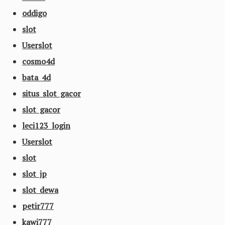
oddigo
slot
Userslot
cosmo4d
bata 4d
situs slot gacor
slot gacor
leci123 login
Userslot
slot
slot jp
slot dewa
petir777
kawi777