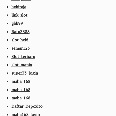
hokiraja
link slot
gbk99
Ratu3388
slot hoki
semar123
Slot terbaru
slot mania
super33 login
maha 168
maha 168
maha 168
Daftar Depoxito
maha168 login