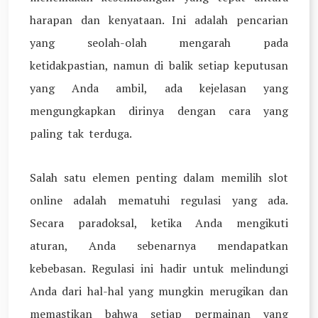
harapan dan kenyataan. Ini adalah pencarian
yang seolah-olah mengarah pada
ketidakpastian, namun di balik setiap keputusan
yang Anda ambil, ada kejelasan yang
mengungkapkan dirinya dengan cara yang
paling tak terduga.
Salah satu elemen penting dalam memilih slot
online adalah mematuhi regulasi yang ada.
Secara paradoksal, ketika Anda mengikuti
aturan, Anda sebenarnya mendapatkan
kebebasan. Regulasi ini hadir untuk melindungi
Anda dari hal-hal yang mungkin merugikan dan
memastikan bahwa setiap permainan yang