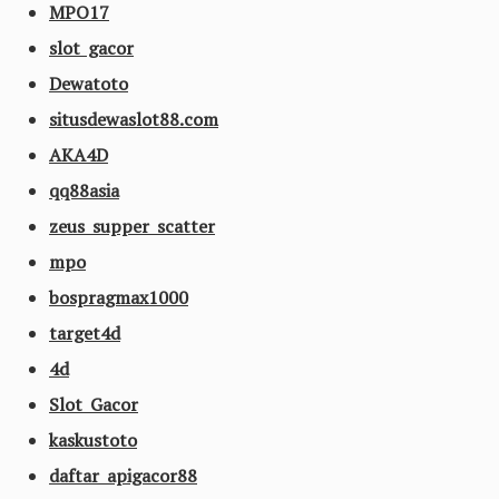
MPO17
slot gacor
Dewatoto
situsdewaslot88.com
AKA4D
qq88asia
zeus supper scatter
mpo
bospragmax1000
target4d
4d
Slot Gacor
kaskustoto
daftar apigacor88