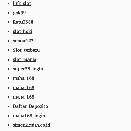
link slot
gbk99
Ratu3388
slot hoki
semar123
Slot terbaru
slot mania
super33 login
maha 168
maha 168
maha 168
Daftar Depoxito
maha168 login
simepk.rsjsh.co.id