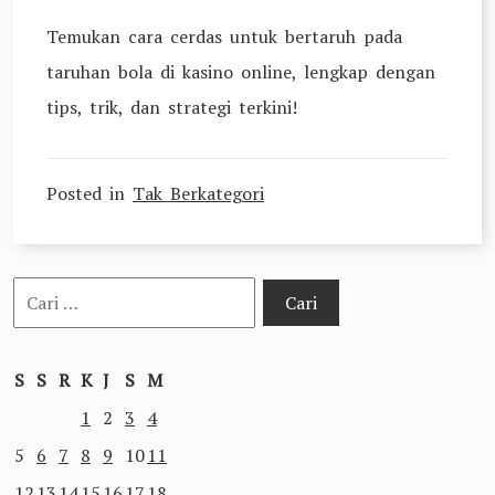
Temukan cara cerdas untuk bertaruh pada
taruhan bola di kasino online, lengkap dengan
tips, trik, dan strategi terkini!
Posted in
Tak Berkategori
Cari
untuk:
S
S
R
K
J
S
M
1
2
3
4
5
6
7
8
9
10
11
12
13
14
15
16
17
18