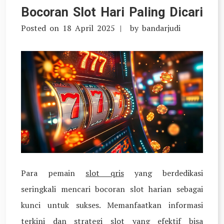
Bocoran Slot Hari Paling Dicari
Posted on
18 April 2025
by
bandarjudi
Para pemain
slot qris
yang berdedikasi
seringkali mencari bocoran slot harian sebagai
kunci untuk sukses. Memanfaatkan informasi
terkini dan strategi slot yang efektif bisa