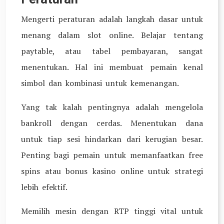
Mengerti peraturan adalah langkah dasar untuk
menang dalam slot online. Belajar tentang
paytable, atau tabel pembayaran, sangat
menentukan. Hal ini membuat pemain kenal
simbol dan kombinasi untuk kemenangan.
Yang tak kalah pentingnya adalah mengelola
bankroll dengan cerdas. Menentukan dana
untuk tiap sesi hindarkan dari kerugian besar.
Penting bagi pemain untuk memanfaatkan free
spins atau bonus kasino online untuk strategi
lebih efektif.
Memilih mesin dengan RTP tinggi vital untuk