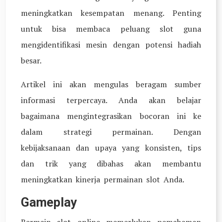
meningkatkan kesempatan menang. Penting
untuk bisa membaca peluang slot guna
mengidentifikasi mesin dengan potensi hadiah
besar.
Artikel ini akan mengulas beragam sumber
informasi terpercaya. Anda akan belajar
bagaimana mengintegrasikan bocoran ini ke
dalam strategi permainan. Dengan
kebijaksanaan dan upaya yang konsisten, tips
dan trik yang dibahas akan membantu
meningkatkan kinerja permainan slot Anda.
Gameplay
Bermain slot online memerlukan pemahaman