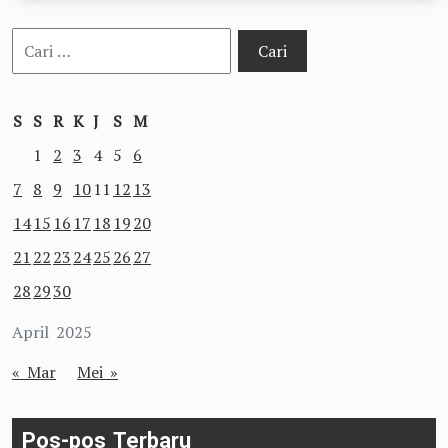
Cari
untuk:
S
S
R
K
J
S
M
1
2
3
4
5
6
7
8
9
10
11
12
13
14
15
16
17
18
19
20
21
22
23
24
25
26
27
28
29
30
April 2025
« Mar
Mei »
Pos-pos Terbaru