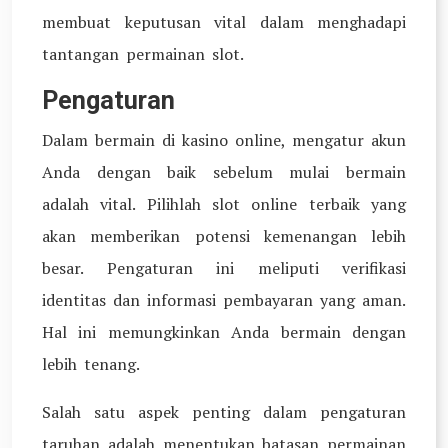
membuat keputusan vital dalam menghadapi
tantangan permainan slot.
Pengaturan
Dalam bermain di kasino online, mengatur akun
Anda dengan baik sebelum mulai bermain
adalah vital. Pilihlah slot online terbaik yang
akan memberikan potensi kemenangan lebih
besar. Pengaturan ini meliputi verifikasi
identitas dan informasi pembayaran yang aman.
Hal ini memungkinkan Anda bermain dengan
lebih tenang.
Salah satu aspek penting dalam pengaturan
taruhan adalah menentukan batasan permainan