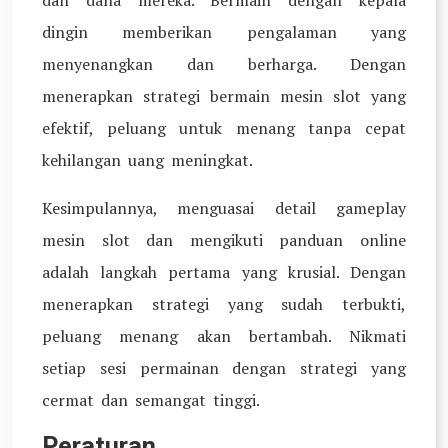
dingin memberikan pengalaman yang
menyenangkan dan berharga. Dengan
menerapkan strategi bermain mesin slot yang
efektif, peluang untuk menang tanpa cepat
kehilangan uang meningkat.
Kesimpulannya, menguasai detail gameplay
mesin slot dan mengikuti panduan online
adalah langkah pertama yang krusial. Dengan
menerapkan strategi yang sudah terbukti,
peluang menang akan bertambah. Nikmati
setiap sesi permainan dengan strategi yang
cermat dan semangat tinggi.
Peraturan