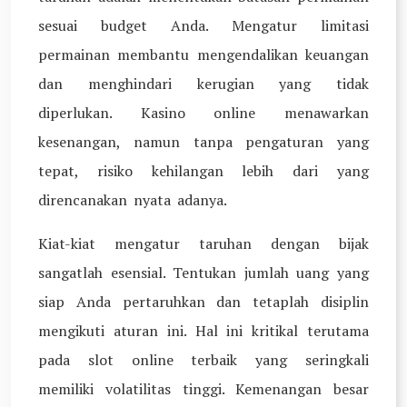
sesuai budget Anda. Mengatur limitasi
permainan membantu mengendalikan keuangan
dan menghindari kerugian yang tidak
diperlukan. Kasino online menawarkan
kesenangan, namun tanpa pengaturan yang
tepat, risiko kehilangan lebih dari yang
direncanakan nyata adanya.
Kiat-kiat mengatur taruhan dengan bijak
sangatlah esensial. Tentukan jumlah uang yang
siap Anda pertaruhkan dan tetaplah disiplin
mengikuti aturan ini. Hal ini kritikal terutama
pada slot online terbaik yang seringkali
memiliki volatilitas tinggi. Kemenangan besar