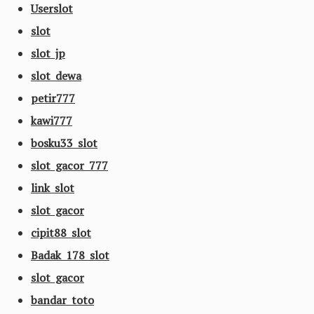
Userslot
slot
slot jp
slot dewa
petir777
kawi777
bosku33 slot
slot gacor 777
link slot
slot gacor
cipit88 slot
Badak 178 slot
slot gacor
bandar toto