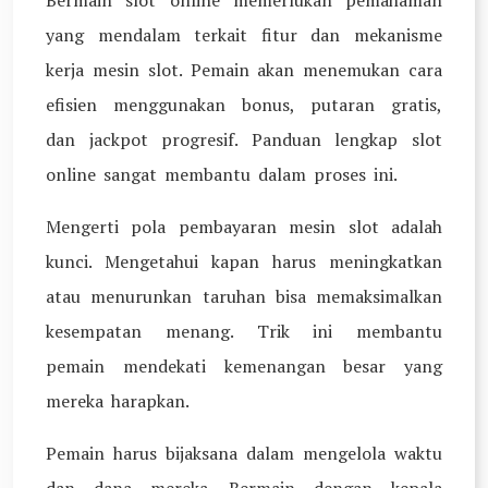
yang mendalam terkait fitur dan mekanisme
kerja mesin slot. Pemain akan menemukan cara
efisien menggunakan bonus, putaran gratis,
dan jackpot progresif. Panduan lengkap slot
online sangat membantu dalam proses ini.
Mengerti pola pembayaran mesin slot adalah
kunci. Mengetahui kapan harus meningkatkan
atau menurunkan taruhan bisa memaksimalkan
kesempatan menang. Trik ini membantu
pemain mendekati kemenangan besar yang
mereka harapkan.
Pemain harus bijaksana dalam mengelola waktu
dan dana mereka. Bermain dengan kepala