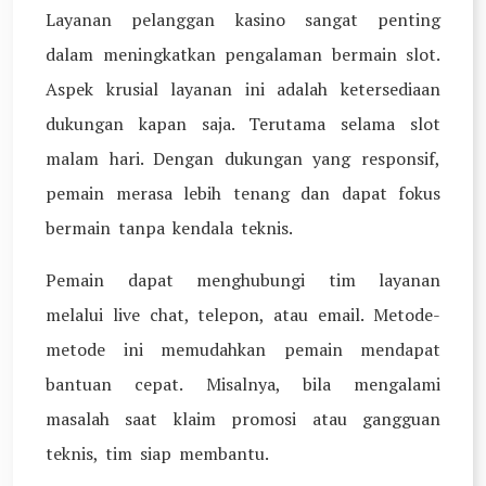
Layanan pelanggan kasino sangat penting
dalam meningkatkan pengalaman bermain slot.
Aspek krusial layanan ini adalah ketersediaan
dukungan kapan saja. Terutama selama slot
malam hari. Dengan dukungan yang responsif,
pemain merasa lebih tenang dan dapat fokus
bermain tanpa kendala teknis.
Pemain dapat menghubungi tim layanan
melalui live chat, telepon, atau email. Metode-
metode ini memudahkan pemain mendapat
bantuan cepat. Misalnya, bila mengalami
masalah saat klaim promosi atau gangguan
teknis, tim siap membantu.