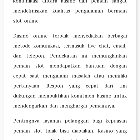
komunikasi antara kasino dan pemain sangat
mendefinisikan kualitas pengalaman bermain
slot online.
Kasino online terbaik menyediakan berbagai
metode komunikasi, termasuk live chat, email,
dan telepon. Pendekatan ini memungkinkan
pemain slot mendapatkan bantuan dengan
cepat saat mengalami masalah atau memiliki
pertanyaan. Respon yang cepat dari tim
dukungan membuktikan komitmen kasino untuk
mendengarkan dan menghargai pemainnya.
Pentingnya layanan pelanggan bagi kepuasan
pemain slot tidak bisa diabaikan. Kasino yang