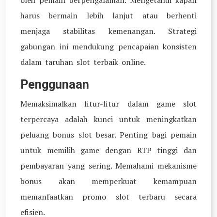
harus bermain lebih lanjut atau berhenti
menjaga stabilitas kemenangan. Strategi
gabungan ini mendukung pencapaian konsisten
dalam taruhan slot terbaik online.
Penggunaan
Memaksimalkan fitur-fitur dalam game slot
terpercaya adalah kunci untuk meningkatkan
peluang bonus slot besar. Penting bagi pemain
untuk memilih game dengan RTP tinggi dan
pembayaran yang sering. Memahami mekanisme
bonus akan memperkuat kemampuan
memanfaatkan promo slot terbaru secara
efisien.