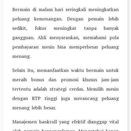
Bermain di malam hari seringkali meningkatkan
peluang kemenangan. Dengan pemain lebih
sedikit, fokus meningkat tanpa banyak
gangguan. Ahli menyarankan, memahami pola
pembayaran mesin bisa memperbesar peluang
menang.
Selain itu, memanfaatkan waktu bermain untuk
meraih bonus dan promosi khusus jam-jam
tertentu adalah strategi cerdas. Memilih mesin
dengan RTP tinggi juga merancang peluang
menang lebih besar.
Manajemen bankroll yang efektif dianggap vital
oleh pemain berpengalaman. Mengetahui kapan