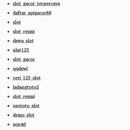
slot gacor terpercaya
daftar apigacor88
slot
slot resmi
dewa slot
ulat123
slot gacor
qqdewi
ceri 123 slot
ladangtoto2
slot resmi
osototo slot
demo slot
son4d