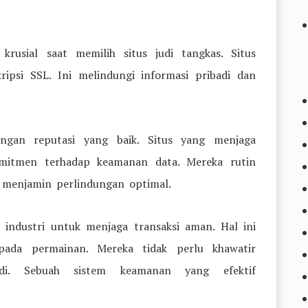
krusial saat memilih situs judi tangkas. Situs
ipsi SSL. Ini melindungi informasi pribadi dan
ngan reputasi yang baik. Situs yang menjaga
omitmen terhadap keamanan data. Mereka rutin
menjamin perlindungan optimal.
 industri untuk menjaga transaksi aman. Hal ini
ada permainan. Mereka tidak perlu khawatir
adi. Sebuah sistem keamanan yang efektif