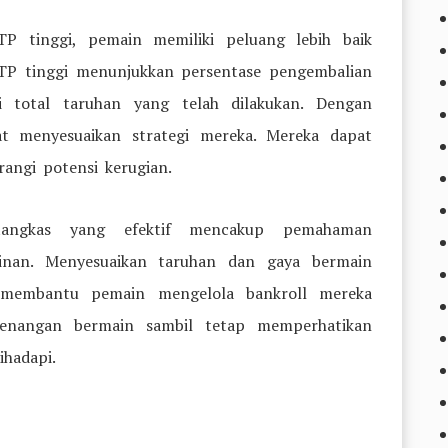
RTP tinggi, pemain memiliki peluang lebih baik
RTP tinggi menunjukkan persentase pengembalian
 total taruhan yang telah dilakukan. Dengan
 menyesuaikan strategi mereka. Mereka dapat
ngi potensi kerugian.
tangkas yang efektif mencakup pemahaman
inan. Menyesuaikan taruhan dan gaya bermain
at membantu pemain mengelola bankroll mereka
esenangan bermain sambil tetap memperhatikan
ihadapi.