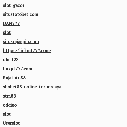
slot gacor
situstotobet.com
DAN777
slot
situsrajaspin.com
https://linkmt777.com/
ulat123
linkpt777.com
Rajatoto88
sbobet88 online terpercaya
stm88
oddigo
slot
Userslot