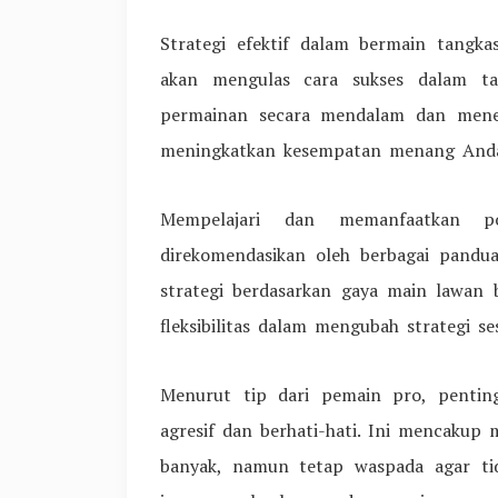
Strategi efektif dalam bermain tangka
akan mengulas cara sukses dalam ta
permainan secara mendalam dan mener
meningkatkan kesempatan menang And
Mempelajari dan memanfaatkan po
direkomendasikan oleh berbagai pandu
strategi berdasarkan gaya main lawan
fleksibilitas dalam mengubah strategi ses
Menurut tip dari pemain pro, pentin
agresif dan berhati-hati. Ini mencakup
banyak, namun tetap waspada agar tid