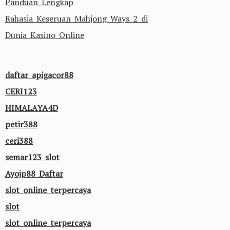
Panduan Lengkap
Rahasia Keseruan Mahjong Ways 2 di
Dunia Kasino Online
daftar apigacor88
CERI123
HIMALAYA4D
petir388
ceri388
semar123 slot
Ayojp88 Daftar
slot online terpercaya
slot
slot online terpercaya