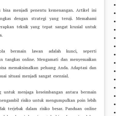
s bisa menjadi penentu kemenangan. Artikel ini
ngkas dengan strategi yang teruji. Memahami
apkan teknik yang tepat sangat krusial untuk
a.
la bermain lawan adalah kunci, seperti
an tangkas online. Mengamati dan menyesuaikan
 bisa memaksimalkan peluang Anda. Adaptasi dan
uai situasi menjadi sangat esensial.
g untuk menjaga keseimbangan antara bermain
 mengambil risiko untuk mengumpulkan poin lebih
ak terjebak dalam risiko besar. Panduan online