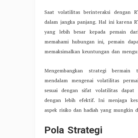
Saat volatilitas berinteraksi dengan 
dalam jangka panjang. Hal ini karena 
yang lebih besar kepada pemain dari
memahami hubungan ini, pemain dapat
memaksimalkan keuntungan dan mengura
Mengembangkan strategi bermain 
mendalam mengenai volatilitas perma
sesuai dengan sifat volatilitas dap
dengan lebih efektif. Ini menjaga k
aspek risiko dan hadiah yang mungkin d
Pola Strategi