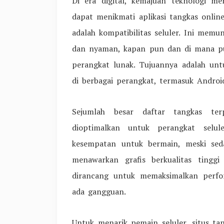
Di era digital, kemajuan teknologi 
dapat menikmati aplikasi tangkas onlin
adalah kompatibilitas seluler. Ini memu
dan nyaman, kapan pun dan di mana p
perangkat lunak. Tujuannya adalah u
di berbagai perangkat, termasuk Androi
Sejumlah besar daftar tangkas ter
dioptimalkan untuk perangkat selul
kesempatan untuk bermain, meski sedan
menawarkan grafis berkualitas tinggi
dirancang untuk memaksimalkan perfo
ada gangguan.
Untuk menarik pemain seluler, situs t