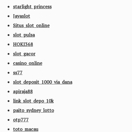
starlight princess
Jayaslot
Situs slot online
slot pulsa
HOKI368
slot gacor
casino online
ss77
slot deposit 1000 via dana
apiraja88
link slot depo 10k
paito sydney lotto
otp777
toto macau