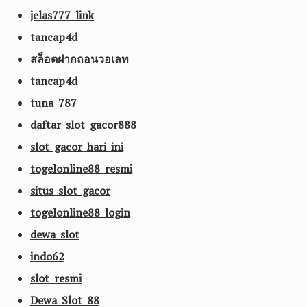
jelas777 link
tancap4d
สล็อตฝากถอนวอเลท
tancap4d
tuna 787
daftar slot gacor888
slot gacor hari ini
togelonline88 resmi
situs slot gacor
togelonline88 login
dewa slot
indo62
slot resmi
Dewa Slot 88