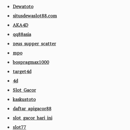
Dewatoto
situsdewaslot88.com
AKA4D
qq88asia
zeus supper scatter
mpo
bospragmax1000
target4d
4d
Slot Gacor
kaskustoto
daftar apigacor88
slot gacor hari ini
slot77