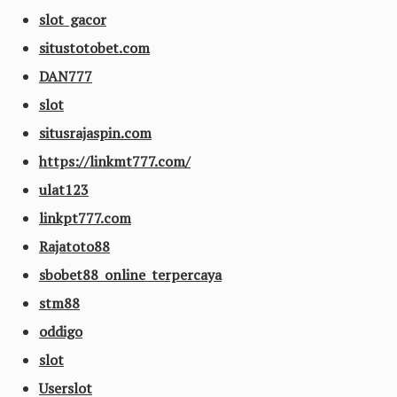
slot gacor
situstotobet.com
DAN777
slot
situsrajaspin.com
https://linkmt777.com/
ulat123
linkpt777.com
Rajatoto88
sbobet88 online terpercaya
stm88
oddigo
slot
Userslot