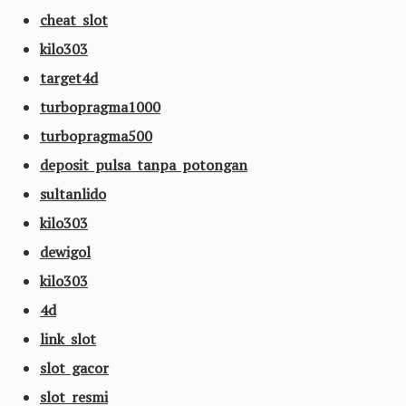
cheat slot
kilo303
target4d
turbopragma1000
turbopragma500
deposit pulsa tanpa potongan
sultanlido
kilo303
dewigol
kilo303
4d
link slot
slot gacor
slot resmi