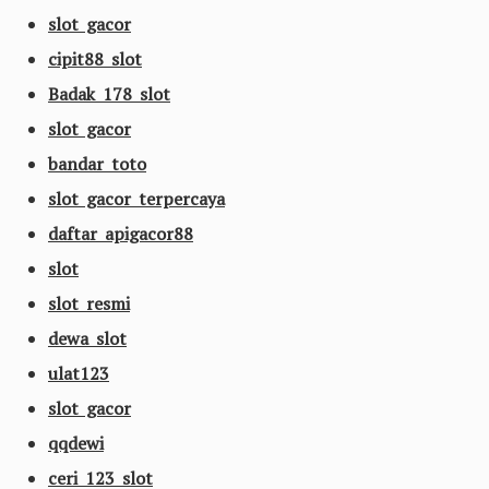
slot gacor
cipit88 slot
Badak 178 slot
slot gacor
bandar toto
slot gacor terpercaya
daftar apigacor88
slot
slot resmi
dewa slot
ulat123
slot gacor
qqdewi
ceri 123 slot