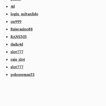
4d
login sultanlido
on999
Rajacasino88
RANS303
dadu4d
slot777
raja slot
slot777
pohonemas33