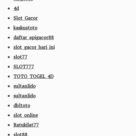
4d
Slot Gacor
kaskustoto
daftar apigacor88
slot gacor hari ini
slot77
SLOT777
TOTO TOGEL 4D
sultanlido
sultanlido
dbltoto
slot online
Ratukilat77
slot88