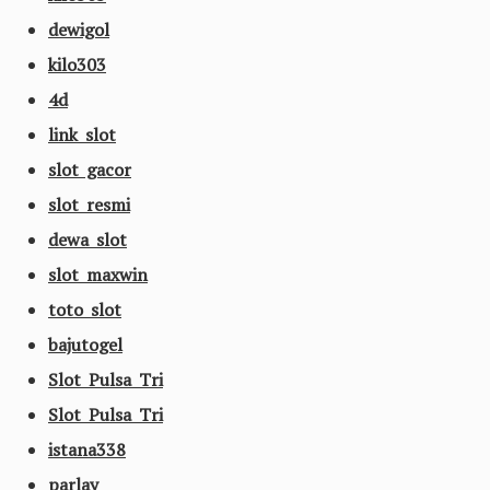
dewigol
kilo303
4d
link slot
slot gacor
slot resmi
dewa slot
slot maxwin
toto slot
bajutogel
Slot Pulsa Tri
Slot Pulsa Tri
istana338
parlay