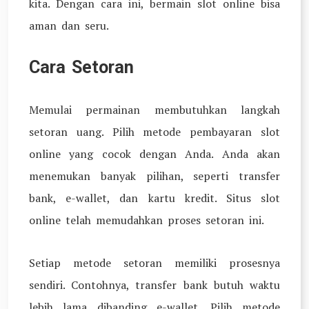
kita. Dengan cara ini, bermain slot online bisa
aman dan seru.
Cara Setoran
Memulai permainan membutuhkan langkah
setoran uang. Pilih metode pembayaran slot
online yang cocok dengan Anda. Anda akan
menemukan banyak pilihan, seperti transfer
bank, e-wallet, dan kartu kredit. Situs slot
online telah memudahkan proses setoran ini.
Setiap metode setoran memiliki prosesnya
sendiri. Contohnya, transfer bank butuh waktu
lebih lama dibanding e-wallet. Pilih metode