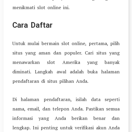
menikmati slot online ini.
Cara Daftar
Untuk mulai bermain slot online, pertama, pilih
situs yang aman dan populer. Cari situs yang
menawarkan slot Amerika yang banyak
diminati. Langkah awal adalah buka halaman
pendaftaran di situs pilihan Anda.
Di halaman pendaftaran, isilah data seperti
nama, email, dan telepon Anda. Pastikan semua
informasi yang Anda berikan benar dan
lengkap. Ini penting untuk verifikasi akun Anda