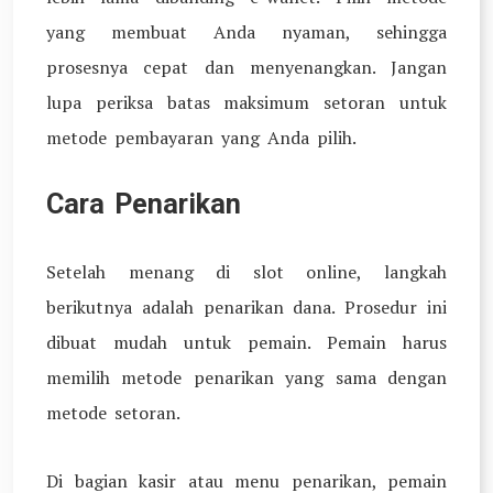
yang membuat Anda nyaman, sehingga
prosesnya cepat dan menyenangkan. Jangan
lupa periksa batas maksimum setoran untuk
metode pembayaran yang Anda pilih.
Cara Penarikan
Setelah menang di slot online, langkah
berikutnya adalah penarikan dana. Prosedur ini
dibuat mudah untuk pemain. Pemain harus
memilih metode penarikan yang sama dengan
metode setoran.
Di bagian kasir atau menu penarikan, pemain