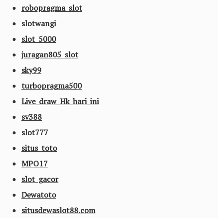
robopragma slot
slotwangi
slot 5000
juragan805 slot
sky99
turbopragma500
Live draw Hk hari ini
sv388
slot777
situs toto
MPO17
slot gacor
Dewatoto
situsdewaslot88.com