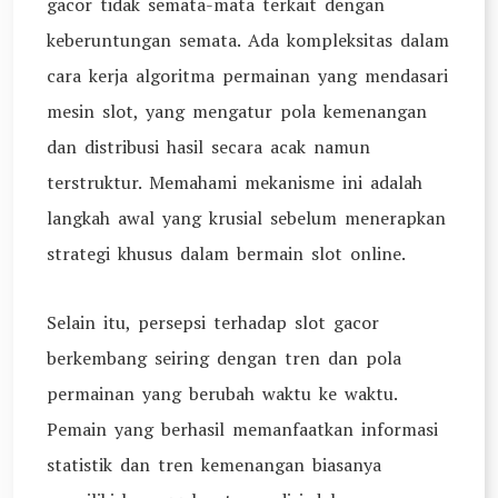
gacor tidak semata-mata terkait dengan
keberuntungan semata. Ada kompleksitas dalam
cara kerja algoritma permainan yang mendasari
mesin slot, yang mengatur pola kemenangan
dan distribusi hasil secara acak namun
terstruktur. Memahami mekanisme ini adalah
langkah awal yang krusial sebelum menerapkan
strategi khusus dalam bermain slot online.
Selain itu, persepsi terhadap slot gacor
berkembang seiring dengan tren dan pola
permainan yang berubah waktu ke waktu.
Pemain yang berhasil memanfaatkan informasi
statistik dan tren kemenangan biasanya