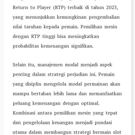
Return to Player (RTP) terbaik di tahun 2023,
yang menunjukkan kemungkinan pengembalian
nilai taruhan kepada pemain. Pemilihan mesin
dengan RTP tinggi bisa meningkatkan
probabilitas kemenangan signifikan.
Selain itu, manajemen modal menjadi aspek
penting dalam strategi perjudian ini. Pemain
yang disiplin mengelola modal permainan akan
mampu bertahan lebih lama dan memanfaatkan
peluang kemenangan dengan optimal.
Kombinasi antara pemilihan mesin yang tepat
dan pengelolaan keuangan menjadi pondasi
utama dalam membangun strategi bermain slot