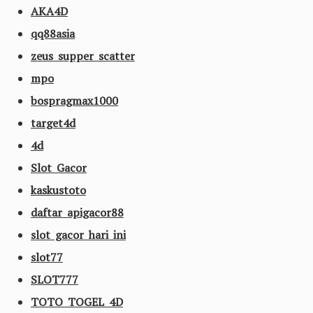
AKA4D
qq88asia
zeus supper scatter
mpo
bospragmax1000
target4d
4d
Slot Gacor
kaskustoto
daftar apigacor88
slot gacor hari ini
slot77
SLOT777
TOTO TOGEL 4D