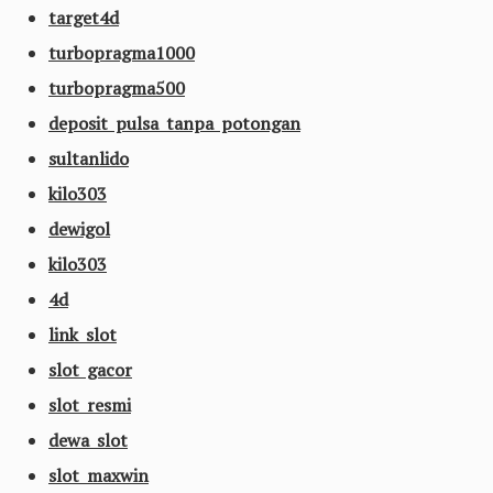
target4d
turbopragma1000
turbopragma500
deposit pulsa tanpa potongan
sultanlido
kilo303
dewigol
kilo303
4d
link slot
slot gacor
slot resmi
dewa slot
slot maxwin