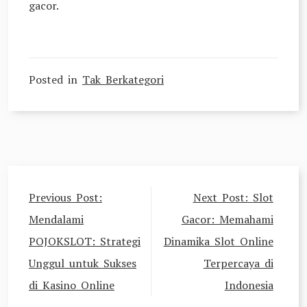
gacor.
Posted in
Tak Berkategori
Navigasi
Previous Post:
Next Post:
Slot
pos
Mendalami
Gacor: Memahami
POJOKSLOT: Strategi
Dinamika Slot Online
Unggul untuk Sukses
Terpercaya di
di Kasino Online
Indonesia