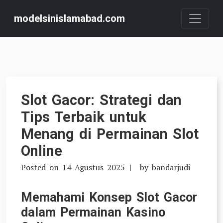
Skip
modelsinislamabad.com
to
content
Slot Gacor: Strategi dan
Tips Terbaik untuk
Menang di Permainan Slot
Online
Posted on
14 Agustus 2025
by
bandarjudi
Memahami Konsep Slot Gacor
dalam Permainan Kasino