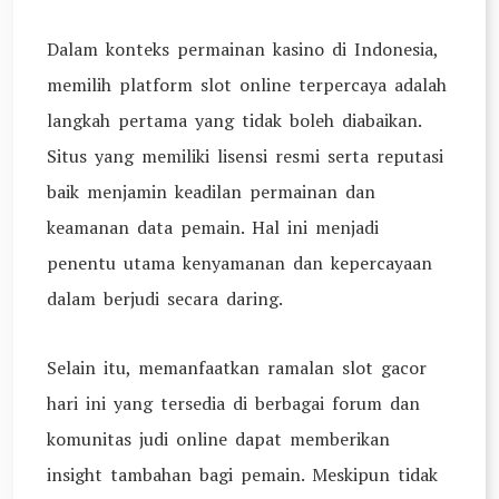
Dalam konteks permainan kasino di Indonesia,
memilih platform slot online terpercaya adalah
langkah pertama yang tidak boleh diabaikan.
Situs yang memiliki lisensi resmi serta reputasi
baik menjamin keadilan permainan dan
keamanan data pemain. Hal ini menjadi
penentu utama kenyamanan dan kepercayaan
dalam berjudi secara daring.
Selain itu, memanfaatkan ramalan slot gacor
hari ini yang tersedia di berbagai forum dan
komunitas judi online dapat memberikan
insight tambahan bagi pemain. Meskipun tidak