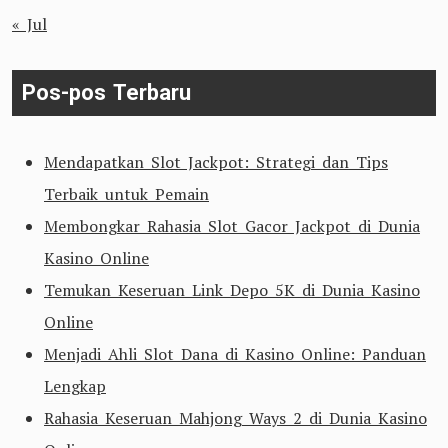
« Jul
Pos-pos Terbaru
Mendapatkan Slot Jackpot: Strategi dan Tips
Terbaik untuk Pemain
Membongkar Rahasia Slot Gacor Jackpot di Dunia
Kasino Online
Temukan Keseruan Link Depo 5K di Dunia Kasino
Online
Menjadi Ahli Slot Dana di Kasino Online: Panduan
Lengkap
Rahasia Keseruan Mahjong Ways 2 di Dunia Kasino