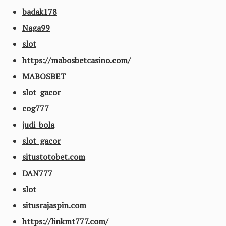
badak178
Naga99
slot
https://mabosbetcasino.com/
MABOSBET
slot gacor
cog777
judi bola
slot gacor
situstotobet.com
DAN777
slot
situsrajaspin.com
https://linkmt777.com/