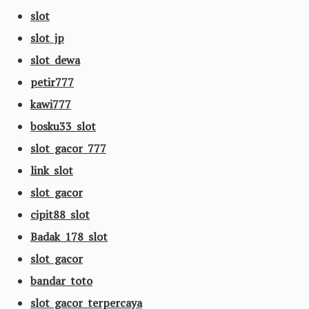
slot
slot jp
slot dewa
petir777
kawi777
bosku33 slot
slot gacor 777
link slot
slot gacor
cipit88 slot
Badak 178 slot
slot gacor
bandar toto
slot gacor terpercaya