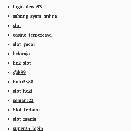
login dewa33
sabung ayam online
slot
casino terpercaya
slot gacor
hokiraja
link slot
gbk99
Ratu3388
slot hoki
semar123
Slot terbaru
slot mania
super33 login