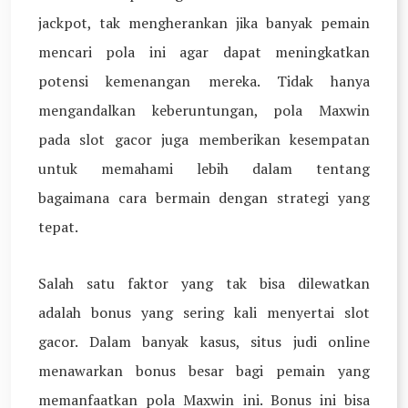
jackpot, tak mengherankan jika banyak pemain
mencari pola ini agar dapat meningkatkan
potensi kemenangan mereka. Tidak hanya
mengandalkan keberuntungan, pola Maxwin
pada slot gacor juga memberikan kesempatan
untuk memahami lebih dalam tentang
bagaimana cara bermain dengan strategi yang
tepat.
Salah satu faktor yang tak bisa dilewatkan
adalah bonus yang sering kali menyertai slot
gacor. Dalam banyak kasus, situs judi online
menawarkan bonus besar bagi pemain yang
memanfaatkan pola Maxwin ini. Bonus ini bisa