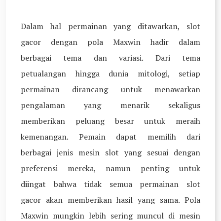
Dalam hal permainan yang ditawarkan, slot
gacor dengan pola Maxwin hadir dalam
berbagai tema dan variasi. Dari tema
petualangan hingga dunia mitologi, setiap
permainan dirancang untuk menawarkan
pengalaman yang menarik sekaligus
memberikan peluang besar untuk meraih
kemenangan. Pemain dapat memilih dari
berbagai jenis mesin slot yang sesuai dengan
preferensi mereka, namun penting untuk
diingat bahwa tidak semua permainan slot
gacor akan memberikan hasil yang sama. Pola
Maxwin mungkin lebih sering muncul di mesin