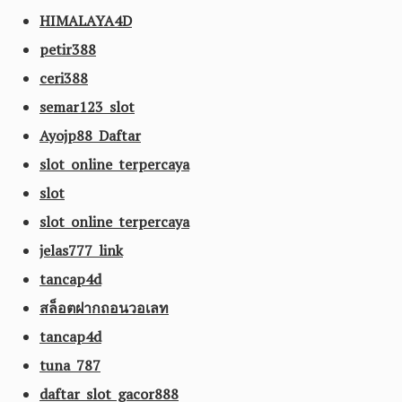
HIMALAYA4D
petir388
ceri388
semar123 slot
Ayojp88 Daftar
slot online terpercaya
slot
slot online terpercaya
jelas777 link
tancap4d
สล็อตฝากถอนวอเลท
tancap4d
tuna 787
daftar slot gacor888