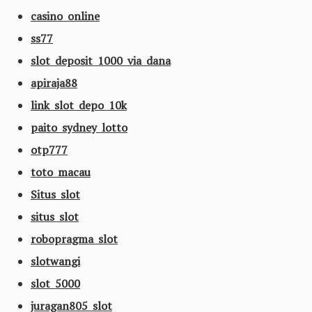
casino online
ss77
slot deposit 1000 via dana
apiraja88
link slot depo 10k
paito sydney lotto
otp777
toto macau
Situs slot
situs slot
robopragma slot
slotwangi
slot 5000
juragan805 slot