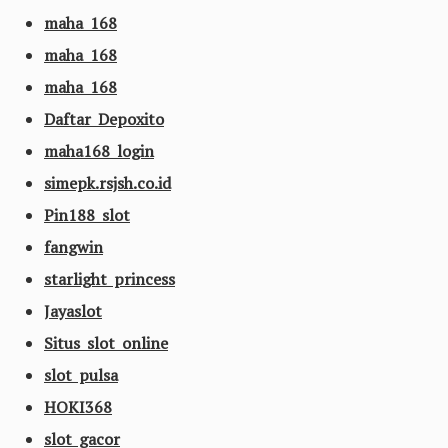
maha 168
maha 168
maha 168
Daftar Depoxito
maha168 login
simepk.rsjsh.co.id
Pin188 slot
fangwin
starlight princess
Jayaslot
Situs slot online
slot pulsa
HOKI368
slot gacor