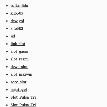
sultanlido
kilo303
dewigol
kilo303
4d
link slot
slot gacor
slot resmi
dewa slot
slot maxwin
toto slot
bajutogel
Slot Pulsa Tri
Slot Pulsa Tri