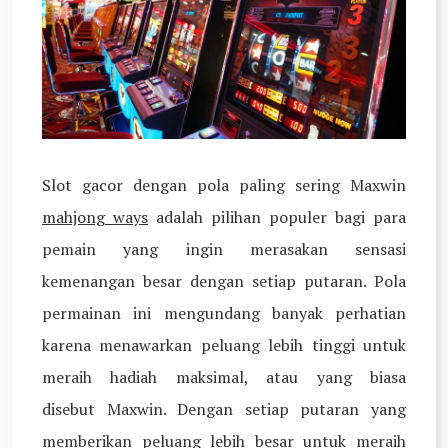
Slot gacor dengan pola paling sering Maxwin
mahjong ways
adalah pilihan populer bagi para
pemain yang ingin merasakan sensasi
kemenangan besar dengan setiap putaran. Pola
permainan ini mengundang banyak perhatian
karena menawarkan peluang lebih tinggi untuk
meraih hadiah maksimal, atau yang biasa
disebut Maxwin. Dengan setiap putaran yang
memberikan peluang lebih besar untuk meraih