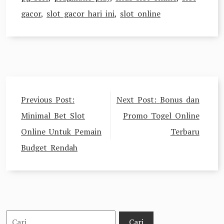
gacor
,
slot gacor hari ini
,
slot online
Navigasi
Previous Post:
Next Post:
Bonus dan
pos
Minimal Bet Slot
Promo Togel Online
Online Untuk Pemain
Terbaru
Budget Rendah
Cari