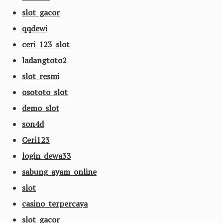
slot gacor
qqdewi
ceri 123 slot
ladangtoto2
slot resmi
osototo slot
demo slot
son4d
Ceri123
login dewa33
sabung ayam online
slot
casino terpercaya
slot gacor