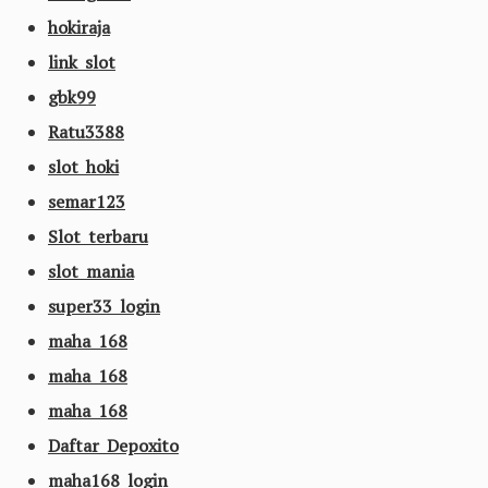
hokiraja
link slot
gbk99
Ratu3388
slot hoki
semar123
Slot terbaru
slot mania
super33 login
maha 168
maha 168
maha 168
Daftar Depoxito
maha168 login