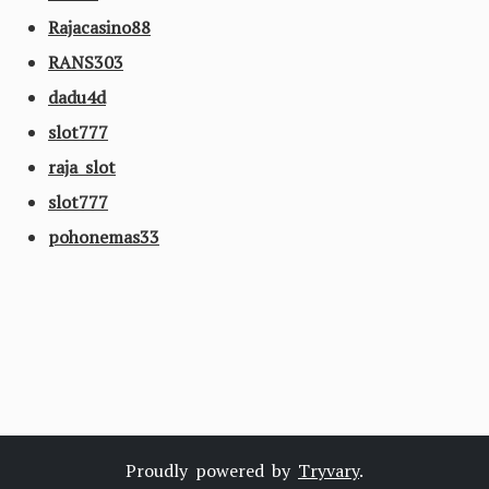
Rajacasino88
RANS303
dadu4d
slot777
raja slot
slot777
pohonemas33
Proudly powered by
Tryvary
.