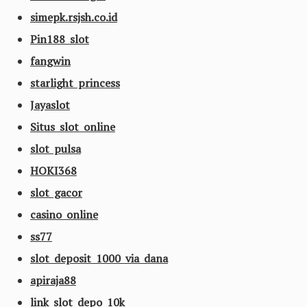
simepk.rsjsh.co.id
Pin188 slot
fangwin
starlight princess
Jayaslot
Situs slot online
slot pulsa
HOKI368
slot gacor
casino online
ss77
slot deposit 1000 via dana
apiraja88
link slot depo 10k