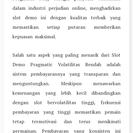
dalam industri perjudian online, menghadirkan
slot demo ini dengan kualitas terbaik yang
memastikan setiap putaran memberikan
kepuasan maksimal.
Salah satu aspek yang paling menarik dari Slot
Demo Pragmatic Volatilitas Rendah adalah
sistem pembayarannya yang transparan dan
menguntungkan. Meskipun menawarkan
kemenangan yang lebih kecil dibandingkan
dengan slot bervolatilitas tinggi, frekuensi
pembayaran yang tinggi memastikan pemain
tetap termotivasi dan terus menikmati
permainan. Pembayaran yang konsisten ini