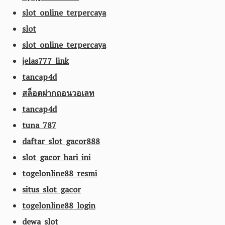
slot online terpercaya
slot
slot online terpercaya
jelas777 link
tancap4d
สล็อตฝากถอนวอเลท
tancap4d
tuna 787
daftar slot gacor888
slot gacor hari ini
togelonline88 resmi
situs slot gacor
togelonline88 login
dewa slot