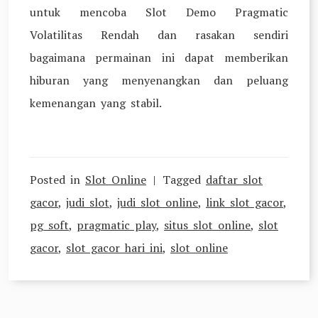
untuk mencoba Slot Demo Pragmatic
Volatilitas Rendah dan rasakan sendiri
bagaimana permainan ini dapat memberikan
hiburan yang menyenangkan dan peluang
kemenangan yang stabil.
Posted in
Slot Online
Tagged
daftar slot
gacor
,
judi slot
,
judi slot online
,
link slot gacor
,
pg soft
,
pragmatic play
,
situs slot online
,
slot
gacor
,
slot gacor hari ini
,
slot online