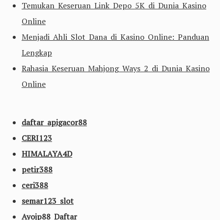
Temukan Keseruan Link Depo 5K di Dunia Kasino
Online
Menjadi Ahli Slot Dana di Kasino Online: Panduan
Lengkap
Rahasia Keseruan Mahjong Ways 2 di Dunia Kasino
Online
daftar apigacor88
CERI123
HIMALAYA4D
petir388
ceri388
semar123 slot
Ayojp88 Daftar