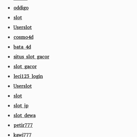
oddigo
slot
Userslot
cosmo4d
bata 4d
situs slot gacor
slot gacor
leci123 login
Userslot
slot
slot jp
slot dewa
petir777
kawi777