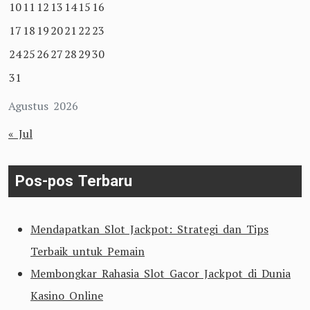
10
11
12
13
14
15
16
17
18
19
20
21
22
23
24
25
26
27
28
29
30
31
Agustus 2026
« Jul
Pos-pos Terbaru
Mendapatkan Slot Jackpot: Strategi dan Tips
Terbaik untuk Pemain
Membongkar Rahasia Slot Gacor Jackpot di Dunia
Kasino Online