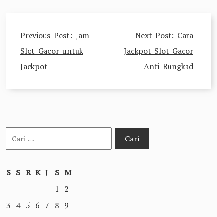
Navigasi
Previous Post:
Jam
Next Post:
Cara
pos
Slot Gacor untuk
Jackpot Slot Gacor
Jackpot
Anti Rungkad
Cari
untuk:
S
S
R
K
J
S
M
1
2
3
4
5
6
7
8
9