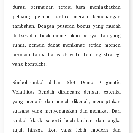
durasi permainan tetapi juga meningkatkan
peluang pemain untuk meraih kemenangan
tambahan. Dengan putaran bonus yang mudah
diakses dan tidak memerlukan persyaratan yang
rumit, pemain dapat menikmati setiap momen
bermain tanpa harus khawatir tentang strategi
yang kompleks.
Simbol-simbol dalam Slot Demo Pragmatic
Volatilitas Rendah dirancang dengan estetika
yang menarik dan mudah dikenali, menciptakan
suasana yang menyenangkan dan memikat. Dari
simbol klasik seperti buah-buahan dan angka
tujuh hingga ikon yang lebih modern dan