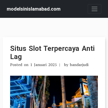
Skip
modelsinislamabad.com
to
content
Situs Slot Terpercaya Anti
Lag
Posted on
1 Januari 2025
by
bandarjudi