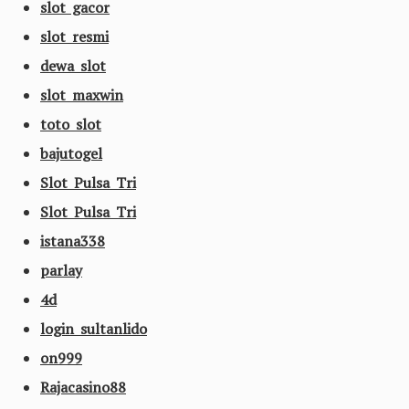
slot gacor
slot resmi
dewa slot
slot maxwin
toto slot
bajutogel
Slot Pulsa Tri
Slot Pulsa Tri
istana338
parlay
4d
login sultanlido
on999
Rajacasino88