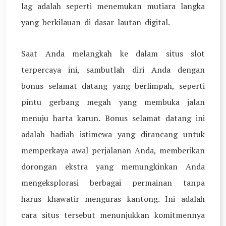
lag adalah seperti menemukan mutiara langka
yang berkilauan di dasar lautan digital.
Saat Anda melangkah ke dalam situs slot
terpercaya ini, sambutlah diri Anda dengan
bonus selamat datang yang berlimpah, seperti
pintu gerbang megah yang membuka jalan
menuju harta karun. Bonus selamat datang ini
adalah hadiah istimewa yang dirancang untuk
memperkaya awal perjalanan Anda, memberikan
dorongan ekstra yang memungkinkan Anda
mengeksplorasi berbagai permainan tanpa
harus khawatir menguras kantong. Ini adalah
cara situs tersebut menunjukkan komitmennya