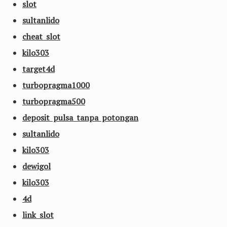
slot
sultanlido
cheat slot
kilo303
target4d
turbopragma1000
turbopragma500
deposit pulsa tanpa potongan
sultanlido
kilo303
dewigol
kilo303
4d
link slot