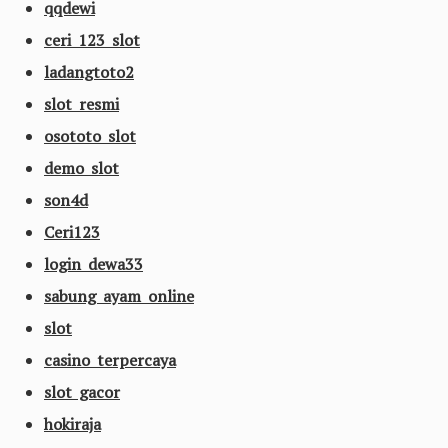
qqdewi
ceri 123 slot
ladangtoto2
slot resmi
osototo slot
demo slot
son4d
Ceri123
login dewa33
sabung ayam online
slot
casino terpercaya
slot gacor
hokiraja