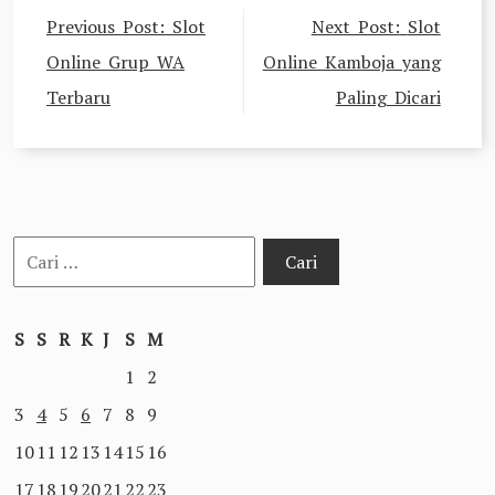
Navigasi
Previous Post:
Slot
Next Post:
Slot
pos
Online Grup WA
Online Kamboja yang
Terbaru
Paling Dicari
Cari
untuk:
S
S
R
K
J
S
M
1
2
3
4
5
6
7
8
9
10
11
12
13
14
15
16
17
18
19
20
21
22
23