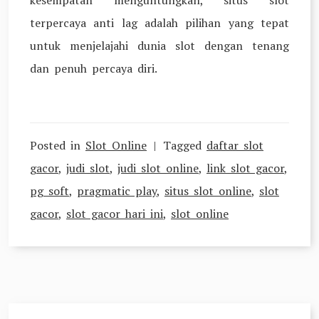
terpercaya anti lag adalah pilihan yang tepat
untuk menjelajahi dunia slot dengan tenang
dan penuh percaya diri.
Posted in
Slot Online
Tagged
daftar slot
gacor
,
judi slot
,
judi slot online
,
link slot gacor
,
pg soft
,
pragmatic play
,
situs slot online
,
slot
gacor
,
slot gacor hari ini
,
slot online