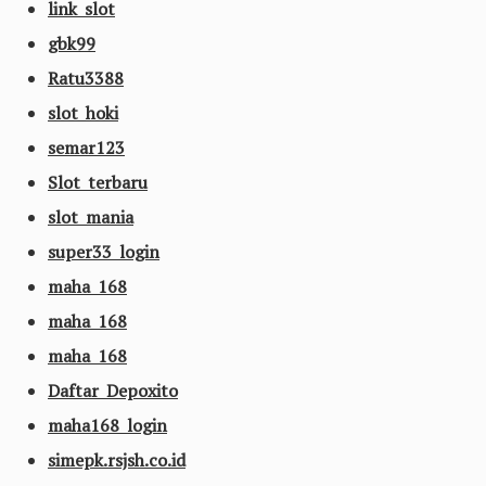
link slot
gbk99
Ratu3388
slot hoki
semar123
Slot terbaru
slot mania
super33 login
maha 168
maha 168
maha 168
Daftar Depoxito
maha168 login
simepk.rsjsh.co.id