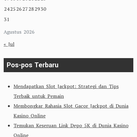
24
25
26
27
28
29
30
31
Agustus 2026
« Jul
Pos-pos Terbaru
Mendapatkan Slot Jackpot: Strategi dan Tips
Terbaik untuk Pemain
Membongkar Rahasia Slot Gacor Jackpot di Dunia
Kasino Online
Temukan Keseruan Link Depo 5K di Dunia Kasino
Online