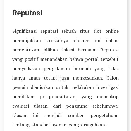
Reputasi
Signifikansi reputasi sebuah situs slot online
menunjukkan krusialnya elemen ini dalam
menentukan pilihan lokasi bermain. Reputasi
yang positif menandakan bahwa portal tersebut
menyediakan pengalaman bermain yang tidak
hanya aman tetapi juga mengesankan. Calon
pemain dianjurkan untuk melakukan investigasi
mendalam pra-pendaftaran, yang mencakup
evaluasi ulasan dari pengguna sebelumnya.
Ulasan ini menjadi sumber pengetahuan
tentang standar layanan yang disuguhkan.