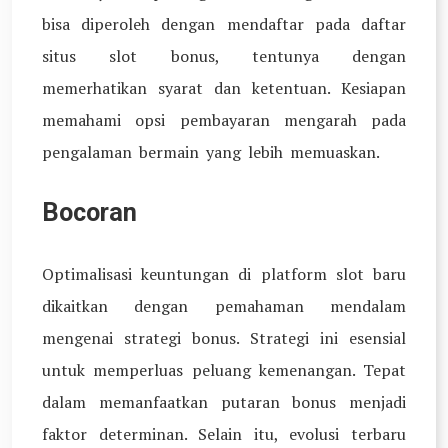
bisa diperoleh dengan mendaftar pada daftar
situs slot bonus, tentunya dengan
memerhatikan syarat dan ketentuan. Kesiapan
memahami opsi pembayaran mengarah pada
pengalaman bermain yang lebih memuaskan.
Bocoran
Optimalisasi keuntungan di platform slot baru
dikaitkan dengan pemahaman mendalam
mengenai strategi bonus. Strategi ini esensial
untuk memperluas peluang kemenangan. Tepat
dalam memanfaatkan putaran bonus menjadi
faktor determinan. Selain itu, evolusi terbaru