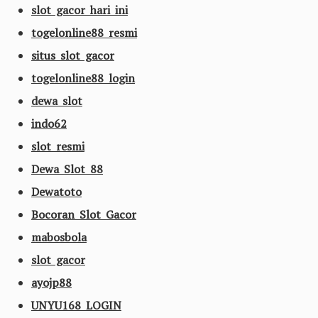
slot gacor hari ini
togelonline88 resmi
situs slot gacor
togelonline88 login
dewa slot
indo62
slot resmi
Dewa Slot 88
Dewatoto
Bocoran Slot Gacor
mabosbola
slot gacor
ayojp88
UNYU168 LOGIN