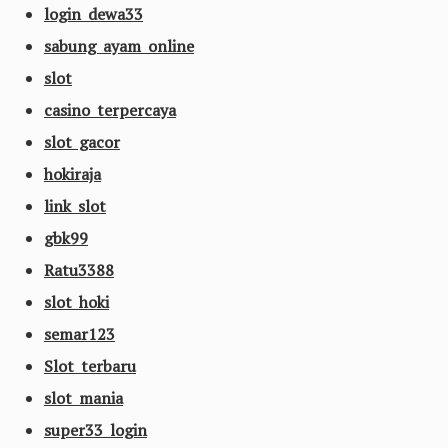
login dewa33
sabung ayam online
slot
casino terpercaya
slot gacor
hokiraja
link slot
gbk99
Ratu3388
slot hoki
semar123
Slot terbaru
slot mania
super33 login