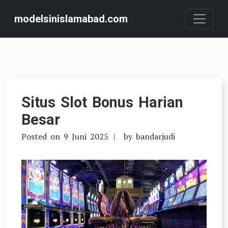
Skip
modelsinislamabad.com
to
content
Situs Slot Bonus Harian
Besar
Posted on
9 Juni 2025
by
bandarjudi