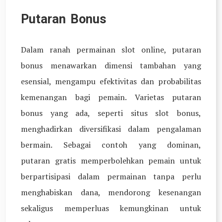
Putaran Bonus
Dalam ranah permainan slot online, putaran
bonus menawarkan dimensi tambahan yang
esensial, mengampu efektivitas dan probabilitas
kemenangan bagi pemain. Varietas putaran
bonus yang ada, seperti situs slot bonus,
menghadirkan diversifikasi dalam pengalaman
bermain. Sebagai contoh yang dominan,
putaran gratis memperbolehkan pemain untuk
berpartisipasi dalam permainan tanpa perlu
menghabiskan dana, mendorong kesenangan
sekaligus memperluas kemungkinan untuk