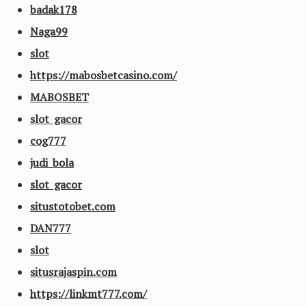
badak178
Naga99
slot
https://mabosbetcasino.com/
MABOSBET
slot gacor
cog777
judi bola
slot gacor
situstotobet.com
DAN777
slot
situsrajaspin.com
https://linkmt777.com/