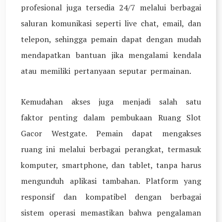
profesional juga tersedia 24/7 melalui berbagai
saluran komunikasi seperti live chat, email, dan
telepon, sehingga pemain dapat dengan mudah
mendapatkan bantuan jika mengalami kendala
atau memiliki pertanyaan seputar permainan.
Kemudahan akses juga menjadi salah satu
faktor penting dalam pembukaan Ruang Slot
Gacor Westgate. Pemain dapat mengakses
ruang ini melalui berbagai perangkat, termasuk
komputer, smartphone, dan tablet, tanpa harus
mengunduh aplikasi tambahan. Platform yang
responsif dan kompatibel dengan berbagai
sistem operasi memastikan bahwa pengalaman