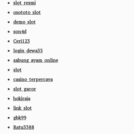
slot resmi
osototo slot
demo slot
son4d
Ceri123
login dewa33
sabung ayam online
slot
casino terpercaya
slot gacor
hokiraja
link slot
gbk99
Ratu3388