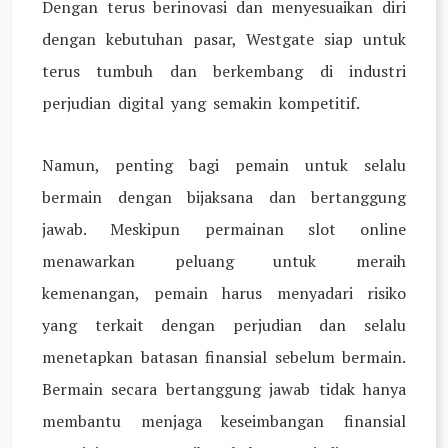
Dengan terus berinovasi dan menyesuaikan diri
dengan kebutuhan pasar, Westgate siap untuk
terus tumbuh dan berkembang di industri
perjudian digital yang semakin kompetitif.
Namun, penting bagi pemain untuk selalu
bermain dengan bijaksana dan bertanggung
jawab. Meskipun permainan slot online
menawarkan peluang untuk meraih
kemenangan, pemain harus menyadari risiko
yang terkait dengan perjudian dan selalu
menetapkan batasan finansial sebelum bermain.
Bermain secara bertanggung jawab tidak hanya
membantu menjaga keseimbangan finansial