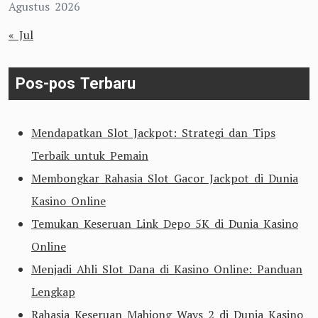
Agustus 2026
« Jul
Pos-pos Terbaru
Mendapatkan Slot Jackpot: Strategi dan Tips
Terbaik untuk Pemain
Membongkar Rahasia Slot Gacor Jackpot di Dunia
Kasino Online
Temukan Keseruan Link Depo 5K di Dunia Kasino
Online
Menjadi Ahli Slot Dana di Kasino Online: Panduan
Lengkap
Rahasia Keseruan Mahjong Ways 2 di Dunia Kasino