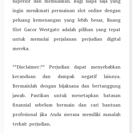
superior dan memuaskan. Bagi siapa saja yang
ingin menikmati permainan slot online dengan
peluang kemenangan yang lebih besar, Ruang
Slot Gacor Westgate adalah pilihan yang tepat
untuk memulai perjalanan perjudian digital
mereka.
**Disclaimer:** Perjudian dapat menyebabkan
kecanduan dan dampak negatif lainnya.
Bermainlah dengan bijaksana dan bertanggung
jawab. Pastikan untuk menetapkan batasan
finansial sebelum bermain dan cari bantuan
profesional jika Anda merasa memiliki masalah
terkait perjudian.