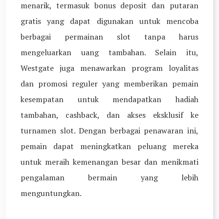
menarik, termasuk bonus deposit dan putaran
gratis yang dapat digunakan untuk mencoba
berbagai permainan slot tanpa harus
mengeluarkan uang tambahan. Selain itu,
Westgate juga menawarkan program loyalitas
dan promosi reguler yang memberikan pemain
kesempatan untuk mendapatkan hadiah
tambahan, cashback, dan akses eksklusif ke
turnamen slot. Dengan berbagai penawaran ini,
pemain dapat meningkatkan peluang mereka
untuk meraih kemenangan besar dan menikmati
pengalaman bermain yang lebih
menguntungkan.