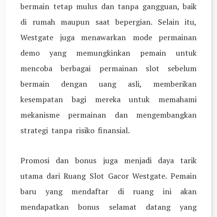
bermain tetap mulus dan tanpa gangguan, baik
di rumah maupun saat bepergian. Selain itu,
Westgate juga menawarkan mode permainan
demo yang memungkinkan pemain untuk
mencoba berbagai permainan slot sebelum
bermain dengan uang asli, memberikan
kesempatan bagi mereka untuk memahami
mekanisme permainan dan mengembangkan
strategi tanpa risiko finansial.
Promosi dan bonus juga menjadi daya tarik
utama dari Ruang Slot Gacor Westgate. Pemain
baru yang mendaftar di ruang ini akan
mendapatkan bonus selamat datang yang