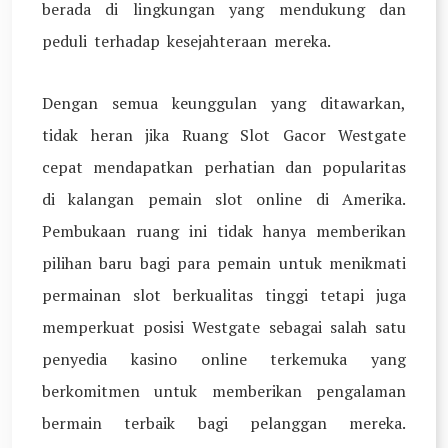
berada di lingkungan yang mendukung dan
peduli terhadap kesejahteraan mereka.
Dengan semua keunggulan yang ditawarkan,
tidak heran jika Ruang Slot Gacor Westgate
cepat mendapatkan perhatian dan popularitas
di kalangan pemain slot online di Amerika.
Pembukaan ruang ini tidak hanya memberikan
pilihan baru bagi para pemain untuk menikmati
permainan slot berkualitas tinggi tetapi juga
memperkuat posisi Westgate sebagai salah satu
penyedia kasino online terkemuka yang
berkomitmen untuk memberikan pengalaman
bermain terbaik bagi pelanggan mereka.