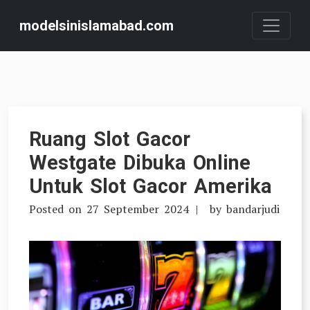
Skip
modelsinislamabad.com
to
content
Ruang Slot Gacor
Westgate Dibuka Online
Untuk Slot Gacor Amerika
Posted on
27 September 2024
by
bandarjudi