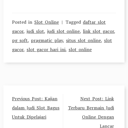
Posted in
Slot Online
Tagged
daftar slot
gacor
,
judi slot
,
judi slot online
,
link slot gacor
,
pg soft
,
pragmatic play
,
situs slot online
,
slot
gacor
,
slot gacor hari ini
,
slot online
Navigasi
Previous Post:
Kajian
Next Post:
Link
pos
dalam Judi Slot Bagus
Terbaru Bermain Judi
Untuk Dipelajari
Online Dengan
Lancar