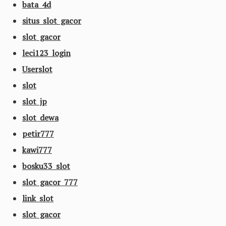
bata 4d
situs slot gacor
slot gacor
leci123 login
Userslot
slot
slot jp
slot dewa
petir777
kawi777
bosku33 slot
slot gacor 777
link slot
slot gacor