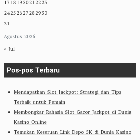
17
18
19
20
21
22
23
24
25
26
27
28
29
30
31
Agustus 2026
« Jul
Pos-pos Terbaru
Mendapatkan Slot Jackpot: Strategi dan Tips
Terbaik untuk Pemain
Membongkar Rahasia Slot Gacor Jackpot di Dunia
Kasino Online
Temukan Keseruan Link Depo 5K di Dunia Kasino