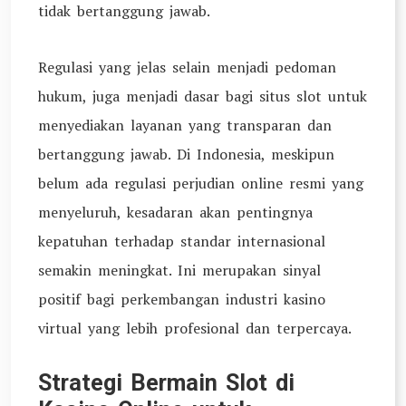
tidak bertanggung jawab.
Regulasi yang jelas selain menjadi pedoman
hukum, juga menjadi dasar bagi situs slot untuk
menyediakan layanan yang transparan dan
bertanggung jawab. Di Indonesia, meskipun
belum ada regulasi perjudian online resmi yang
menyeluruh, kesadaran akan pentingnya
kepatuhan terhadap standar internasional
semakin meningkat. Ini merupakan sinyal
positif bagi perkembangan industri kasino
virtual yang lebih profesional dan terpercaya.
Strategi Bermain Slot di