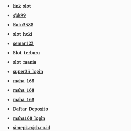
link slot
gbk99
Ratu3388
slot hoki
semar123
Slot terbaru
slot mania
super33 login
maha 168
maha 168
maha 168
Daftar Depoxito
maha168 login
simepk.rsjsh.co.id