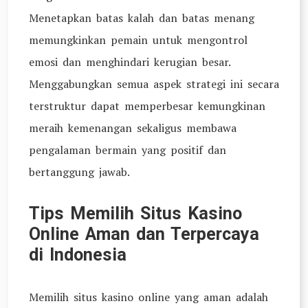
Menetapkan batas kalah dan batas menang
memungkinkan pemain untuk mengontrol
emosi dan menghindari kerugian besar.
Menggabungkan semua aspek strategi ini secara
terstruktur dapat memperbesar kemungkinan
meraih kemenangan sekaligus membawa
pengalaman bermain yang positif dan
bertanggung jawab.
Tips Memilih Situs Kasino
Online Aman dan Terpercaya
di Indonesia
Memilih situs kasino online yang aman adalah