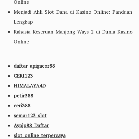
Online
Menjadi Ahli Slot Dana di Kasino Online: Panduan
Lengkap
Rahasia Keseruan Mahjong Ways 2 di Dunia Kasino
Online
daftar apigacor88
CERI123
HIMALAYA4D
petir388
ceri388
semar123 slot
Ayojp88 Daftar
slot online terpercaya