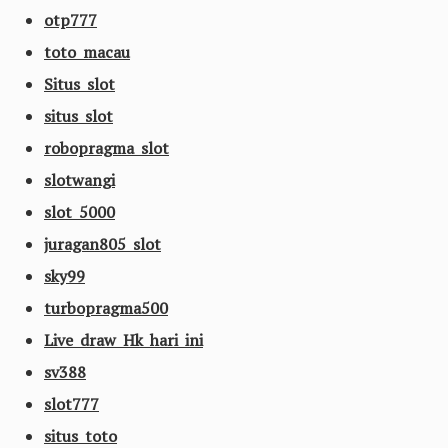
otp777
toto macau
Situs slot
situs slot
robopragma slot
slotwangi
slot 5000
juragan805 slot
sky99
turbopragma500
Live draw Hk hari ini
sv388
slot777
situs toto