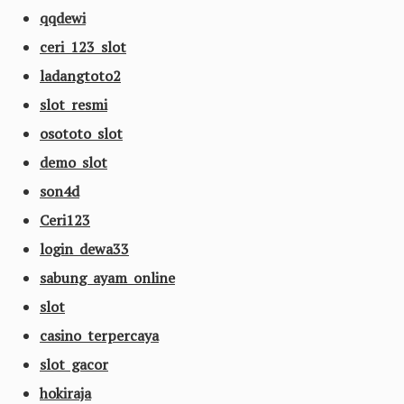
qqdewi
ceri 123 slot
ladangtoto2
slot resmi
osototo slot
demo slot
son4d
Ceri123
login dewa33
sabung ayam online
slot
casino terpercaya
slot gacor
hokiraja