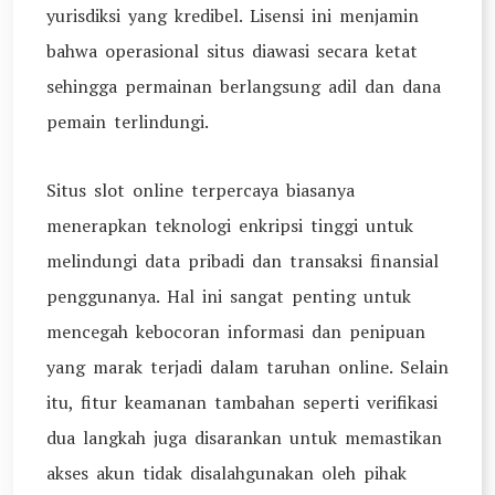
yurisdiksi yang kredibel. Lisensi ini menjamin
bahwa operasional situs diawasi secara ketat
sehingga permainan berlangsung adil dan dana
pemain terlindungi.
Situs slot online terpercaya biasanya
menerapkan teknologi enkripsi tinggi untuk
melindungi data pribadi dan transaksi finansial
penggunanya. Hal ini sangat penting untuk
mencegah kebocoran informasi dan penipuan
yang marak terjadi dalam taruhan online. Selain
itu, fitur keamanan tambahan seperti verifikasi
dua langkah juga disarankan untuk memastikan
akses akun tidak disalahgunakan oleh pihak