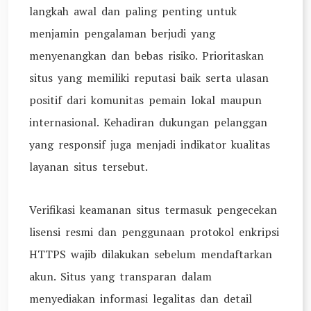
langkah awal dan paling penting untuk
menjamin pengalaman berjudi yang
menyenangkan dan bebas risiko. Prioritaskan
situs yang memiliki reputasi baik serta ulasan
positif dari komunitas pemain lokal maupun
internasional. Kehadiran dukungan pelanggan
yang responsif juga menjadi indikator kualitas
layanan situs tersebut.
Verifikasi keamanan situs termasuk pengecekan
lisensi resmi dan penggunaan protokol enkripsi
HTTPS wajib dilakukan sebelum mendaftarkan
akun. Situs yang transparan dalam
menyediakan informasi legalitas dan detail