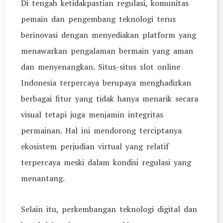
Di tengah ketidakpastian regulasi, komunitas
pemain dan pengembang teknologi terus
berinovasi dengan menyediakan platform yang
menawarkan pengalaman bermain yang aman
dan menyenangkan. Situs-situs slot online
Indonesia terpercaya berupaya menghadirkan
berbagai fitur yang tidak hanya menarik secara
visual tetapi juga menjamin integritas
permainan. Hal ini mendorong terciptanya
ekosistem perjudian virtual yang relatif
terpercaya meski dalam kondisi regulasi yang
menantang.
Selain itu, perkembangan teknologi digital dan