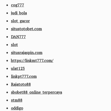
cog777
judi bola
slot gacor
situstotobet.com
DAN777
slot
situsrajaspin.com
https://linkmt777.com/
ulat123
linkpt777.com
Rajatoto88
sbobet88 online terpercaya
stm88
oddigo