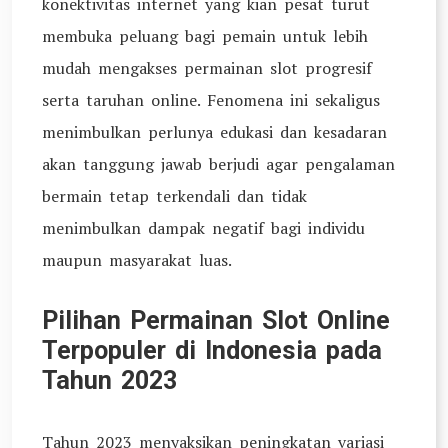
konektivitas internet yang kian pesat turut
membuka peluang bagi pemain untuk lebih
mudah mengakses permainan slot progresif
serta taruhan online. Fenomena ini sekaligus
menimbulkan perlunya edukasi dan kesadaran
akan tanggung jawab berjudi agar pengalaman
bermain tetap terkendali dan tidak
menimbulkan dampak negatif bagi individu
maupun masyarakat luas.
Pilihan Permainan Slot Online
Terpopuler di Indonesia pada
Tahun 2023
Tahun 2023 menyaksikan peningkatan variasi