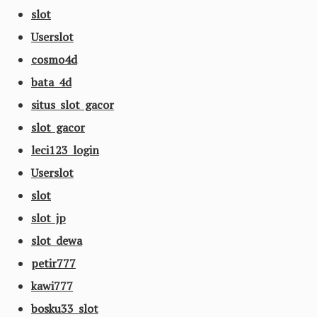
slot
Userslot
cosmo4d
bata 4d
situs slot gacor
slot gacor
leci123 login
Userslot
slot
slot jp
slot dewa
petir777
kawi777
bosku33 slot