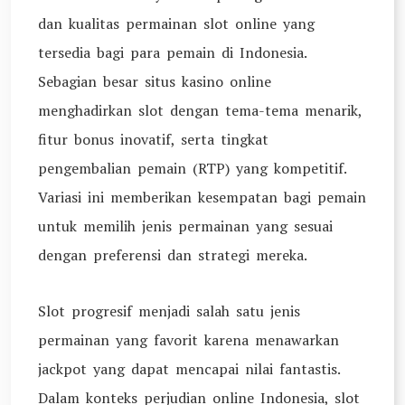
dan kualitas permainan slot online yang
tersedia bagi para pemain di Indonesia.
Sebagian besar situs kasino online
menghadirkan slot dengan tema-tema menarik,
fitur bonus inovatif, serta tingkat
pengembalian pemain (RTP) yang kompetitif.
Variasi ini memberikan kesempatan bagi pemain
untuk memilih jenis permainan yang sesuai
dengan preferensi dan strategi mereka.
Slot progresif menjadi salah satu jenis
permainan yang favorit karena menawarkan
jackpot yang dapat mencapai nilai fantastis.
Dalam konteks perjudian online Indonesia, slot