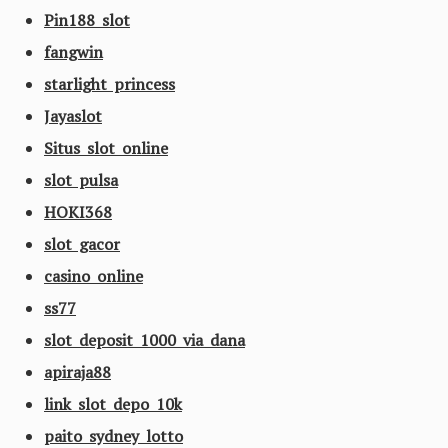
Pin188 slot
fangwin
starlight princess
Jayaslot
Situs slot online
slot pulsa
HOKI368
slot gacor
casino online
ss77
slot deposit 1000 via dana
apiraja88
link slot depo 10k
paito sydney lotto