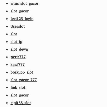
situs slot gacor
slot gacor
leci123 login
Userslot
slot
slot jp
slot dewa
petir777
kawi777
bosku33 slot
slot gacor 777
link slot
slot gacor
cipit88 slot