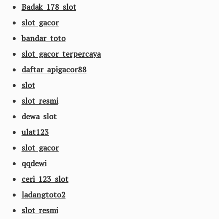
Badak 178 slot
slot gacor
bandar toto
slot gacor terpercaya
daftar apigacor88
slot
slot resmi
dewa slot
ulat123
slot gacor
qqdewi
ceri 123 slot
ladangtoto2
slot resmi