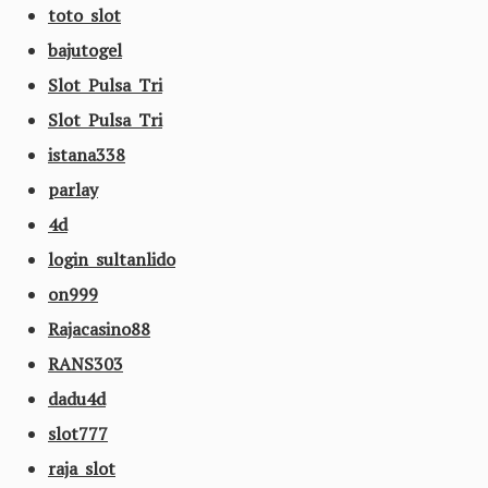
toto slot
bajutogel
Slot Pulsa Tri
Slot Pulsa Tri
istana338
parlay
4d
login sultanlido
on999
Rajacasino88
RANS303
dadu4d
slot777
raja slot