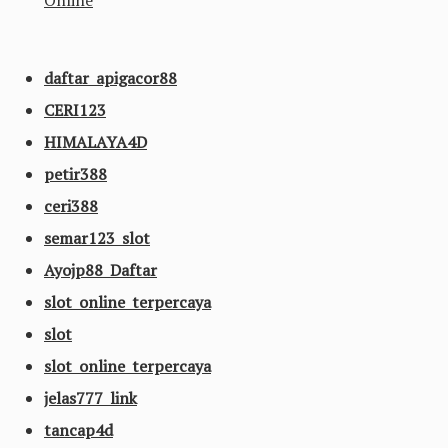
Online
daftar apigacor88
CERI123
HIMALAYA4D
petir388
ceri388
semar123 slot
Ayojp88 Daftar
slot online terpercaya
slot
slot online terpercaya
jelas777 link
tancap4d