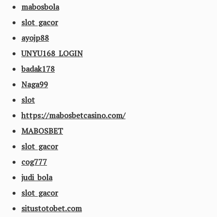
mabosbola
slot gacor
ayojp88
UNYU168 LOGIN
badak178
Naga99
slot
https://mabosbetcasino.com/
MABOSBET
slot gacor
cog777
judi bola
slot gacor
situstotobet.com