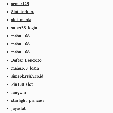
semar123
Slot terbaru
slot mania
super33 login
maha 168
maha 168
maha 168
Daftar Depoxito
maha168 login
simepk.rsjsh.co.id
Pin188 slot
fangwin
starlight princess
Jayaslot