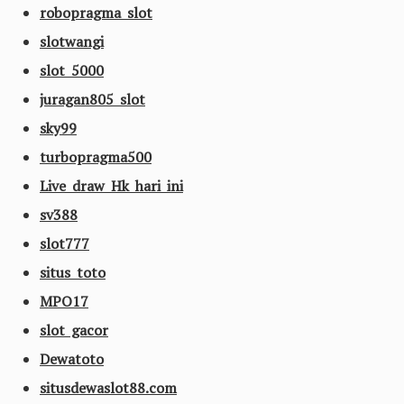
robopragma slot
slotwangi
slot 5000
juragan805 slot
sky99
turbopragma500
Live draw Hk hari ini
sv388
slot777
situs toto
MPO17
slot gacor
Dewatoto
situsdewaslot88.com