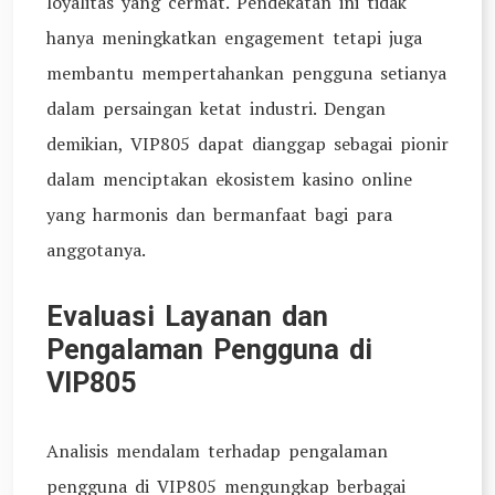
loyalitas yang cermat. Pendekatan ini tidak
hanya meningkatkan engagement tetapi juga
membantu mempertahankan pengguna setianya
dalam persaingan ketat industri. Dengan
demikian, VIP805 dapat dianggap sebagai pionir
dalam menciptakan ekosistem kasino online
yang harmonis dan bermanfaat bagi para
anggotanya.
Evaluasi Layanan dan
Pengalaman Pengguna di
VIP805
Analisis mendalam terhadap pengalaman
pengguna di VIP805 mengungkap berbagai