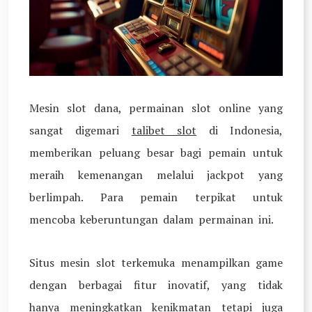
Mesin slot dana, permainan slot online yang
sangat digemari
talibet slot
di Indonesia,
memberikan peluang besar bagi pemain untuk
meraih kemenangan melalui jackpot yang
berlimpah. Para pemain terpikat untuk
mencoba keberuntungan dalam permainan ini.
Situs mesin slot terkemuka menampilkan game
dengan berbagai fitur inovatif, yang tidak
hanya meningkatkan kenikmatan tetapi juga