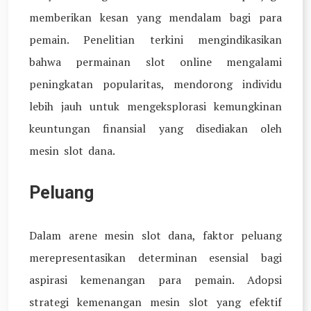
memberikan kesan yang mendalam bagi para
pemain. Penelitian terkini mengindikasikan
bahwa permainan slot online mengalami
peningkatan popularitas, mendorong individu
lebih jauh untuk mengeksplorasi kemungkinan
keuntungan finansial yang disediakan oleh
mesin slot dana.
Peluang
Dalam arene mesin slot dana, faktor peluang
merepresentasikan determinan esensial bagi
aspirasi kemenangan para pemain. Adopsi
strategi kemenangan mesin slot yang efektif