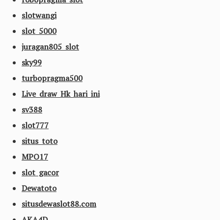
slotwangi
slot 5000
juragan805 slot
sky99
turbopragma500
Live draw Hk hari ini
sv388
slot777
situs toto
MPO17
slot gacor
Dewatoto
situsdewaslot88.com
AKA4D