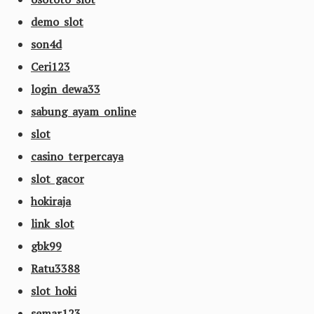
demo slot
son4d
Ceri123
login dewa33
sabung ayam online
slot
casino terpercaya
slot gacor
hokiraja
link slot
gbk99
Ratu3388
slot hoki
semar123