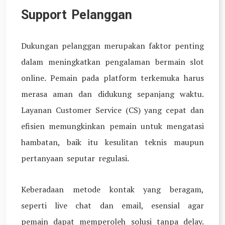
Support Pelanggan
Dukungan pelanggan merupakan faktor penting
dalam meningkatkan pengalaman bermain slot
online. Pemain pada platform terkemuka harus
merasa aman dan didukung sepanjang waktu.
Layanan Customer Service (CS) yang cepat dan
efisien memungkinkan pemain untuk mengatasi
hambatan, baik itu kesulitan teknis maupun
pertanyaan seputar regulasi.
Keberadaan metode kontak yang beragam,
seperti live chat dan email, esensial agar
pemain dapat memperoleh solusi tanpa delay.