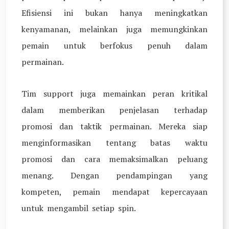
Efisiensi ini bukan hanya meningkatkan
kenyamanan, melainkan juga memungkinkan
pemain untuk berfokus penuh dalam
permainan.
Tim support juga memainkan peran kritikal
dalam memberikan penjelasan terhadap
promosi dan taktik permainan. Mereka siap
menginformasikan tentang batas waktu
promosi dan cara memaksimalkan peluang
menang. Dengan pendampingan yang
kompeten, pemain mendapat kepercayaan
untuk mengambil setiap spin.