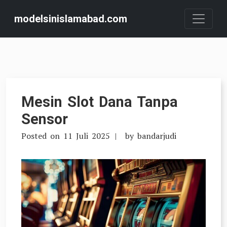
Skip
modelsinislamabad.com
to
content
Mesin Slot Dana Tanpa
Sensor
Posted on
11 Juli 2025
by
bandarjudi