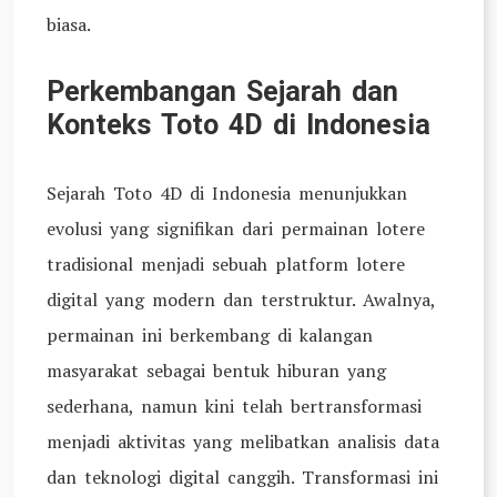
biasa.
Perkembangan Sejarah dan
Konteks Toto 4D di Indonesia
Sejarah Toto 4D di Indonesia menunjukkan
evolusi yang signifikan dari permainan lotere
tradisional menjadi sebuah platform lotere
digital yang modern dan terstruktur. Awalnya,
permainan ini berkembang di kalangan
masyarakat sebagai bentuk hiburan yang
sederhana, namun kini telah bertransformasi
menjadi aktivitas yang melibatkan analisis data
dan teknologi digital canggih. Transformasi ini