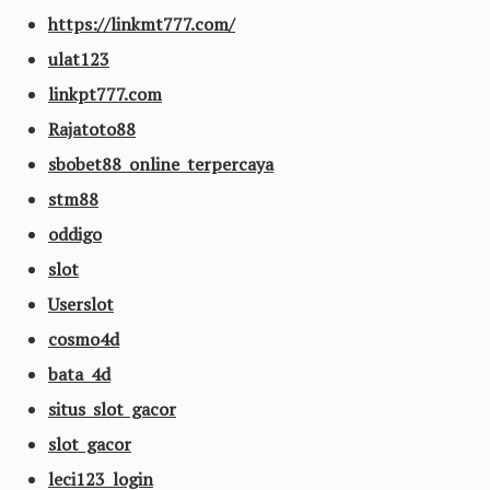
https://linkmt777.com/
ulat123
linkpt777.com
Rajatoto88
sbobet88 online terpercaya
stm88
oddigo
slot
Userslot
cosmo4d
bata 4d
situs slot gacor
slot gacor
leci123 login