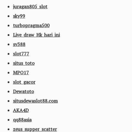
juragan805 slot
sky99
turbopragma500
Live draw Hk hari ini
sv388
slot777
situs toto
MPO17
slot gacor
Dewatoto
situsdewaslot88.com
AKA4D
qq88asia
zeus supper scatter