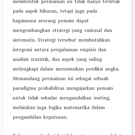
membentuk permainan ini tidak hanya terletak
pada aspek hiburan, tetapi juga pada
bagaimana seorang pemain dapat
mengembangkan strategi yang rasional dan
sistematis. Strategi tersebut membutuhkan
integrasi antara pengalaman empiris dan
analisis statistik, dua aspek yang saling
melengkapi dalam merumuskan prediksi angka.
Memandang permainan ini sebagai sebuah
paradigma probabilitas mengajarkan pemain
untuk tidak sekadar mengandalkan insting,
melainkan juga logika matematika dalam
pengambilan keputusan.