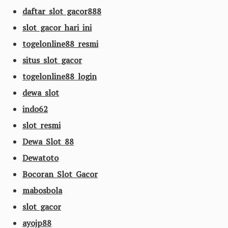
daftar slot gacor888
slot gacor hari ini
togelonline88 resmi
situs slot gacor
togelonline88 login
dewa slot
indo62
slot resmi
Dewa Slot 88
Dewatoto
Bocoran Slot Gacor
mabosbola
slot gacor
ayojp88