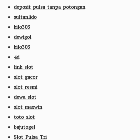
deposit pulsa tanpa potongan
sultanlido
kilo303
dewigol
kilo303
4d
link slot
slot gacor
slot resmi
dewa slot
slot maxwin
toto slot
bajutogel
Slot Pulsa Tri