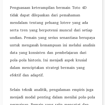
Penguasaan keterampilan bermain Toto 4D
tidak dapat dilepaskan dari pemahaman
mendalam tentang peluang lotere yang ada
serta tren yang berpotensi muncul dari setiap
undian. Pemain yang serius senantiasa berupaya
untuk mengasah kemampuan ini melalui analisis
data yang konsisten dan pembelajaran dari
pola-pola historis. Ini menjadi aspek krusial
dalam menciptakan strategi bermain yang
efektif dan adaptif.
Selain teknik analitik, pengalaman empiris juga
menjadi modal penting dalam menilai pola-pola
permainan. Pemain yang rajin mencatat dan