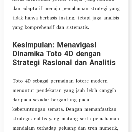
dan adaptatif menuju pemahaman strategi yang
tidak hanya berbasis insting, tetapi juga analisis
yang komprehensif dan sistematis.
Kesimpulan: Menavigasi
Dinamika Toto 4D dengan
Strategi Rasional dan Analitis
Toto 4D sebagai permainan lotere modern
menuntut pendekatan yang jauh lebih canggih
daripada sekadar bergantung pada
keberuntungan semata. Dengan memanfaatkan
strategi analitis yang matang serta pemahaman
mendalam terhadap peluang dan tren numerik,