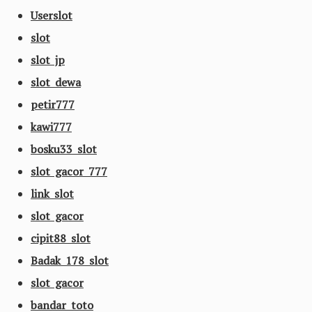
Userslot
slot
slot jp
slot dewa
petir777
kawi777
bosku33 slot
slot gacor 777
link slot
slot gacor
cipit88 slot
Badak 178 slot
slot gacor
bandar toto