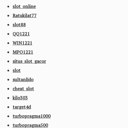
slot online
Ratukilat77
slot88
QQ1221
WIN1221
MPO1221
situs slot gacor
slot
sultanlido
cheat slot
kilo303
target4d
turbopragma1000
turbopragma500