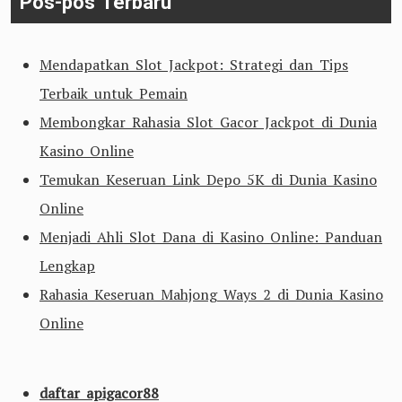
Pos-pos Terbaru
Mendapatkan Slot Jackpot: Strategi dan Tips
Terbaik untuk Pemain
Membongkar Rahasia Slot Gacor Jackpot di Dunia
Kasino Online
Temukan Keseruan Link Depo 5K di Dunia Kasino
Online
Menjadi Ahli Slot Dana di Kasino Online: Panduan
Lengkap
Rahasia Keseruan Mahjong Ways 2 di Dunia Kasino
Online
daftar apigacor88