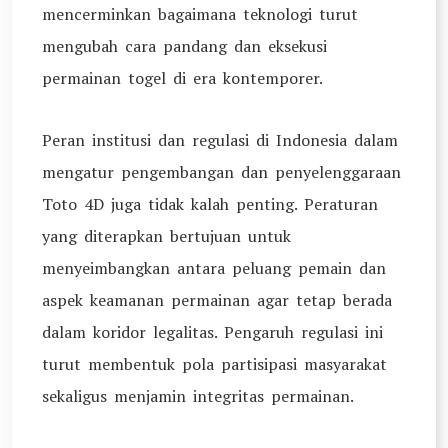
mencerminkan bagaimana teknologi turut
mengubah cara pandang dan eksekusi
permainan togel di era kontemporer.
Peran institusi dan regulasi di Indonesia dalam
mengatur pengembangan dan penyelenggaraan
Toto 4D juga tidak kalah penting. Peraturan
yang diterapkan bertujuan untuk
menyeimbangkan antara peluang pemain dan
aspek keamanan permainan agar tetap berada
dalam koridor legalitas. Pengaruh regulasi ini
turut membentuk pola partisipasi masyarakat
sekaligus menjamin integritas permainan.