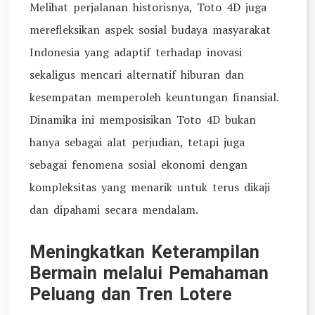
Melihat perjalanan historisnya, Toto 4D juga
merefleksikan aspek sosial budaya masyarakat
Indonesia yang adaptif terhadap inovasi
sekaligus mencari alternatif hiburan dan
kesempatan memperoleh keuntungan finansial.
Dinamika ini memposisikan Toto 4D bukan
hanya sebagai alat perjudian, tetapi juga
sebagai fenomena sosial ekonomi dengan
kompleksitas yang menarik untuk terus dikaji
dan dipahami secara mendalam.
Meningkatkan Keterampilan
Bermain melalui Pemahaman
Peluang dan Tren Lotere