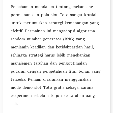
Pemahaman mendalam tentang mekanisme
permainan dan pola slot Toto sangat krusial
untuk merumuskan strategi kemenangan yang
efektif. Permainan ini mengadopsi algoritma
random number generator (RNG) yang
menjamin keadilan dan ketidakpastian hasil,
sehingga strategi harus lebih menekankan
manajemen taruhan dan pengoptimalan
putaran dengan pengetahuan fitur bonus yang
tersedia. Pemain disarankan menggunakan
mode demo slot Toto gratis sebagai sarana
eksperimen sebelum terjun ke taruhan uang
asli.