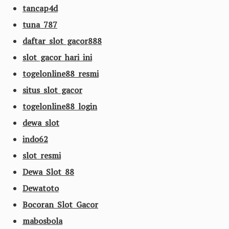
tancap4d
tuna 787
daftar slot gacor888
slot gacor hari ini
togelonline88 resmi
situs slot gacor
togelonline88 login
dewa slot
indo62
slot resmi
Dewa Slot 88
Dewatoto
Bocoran Slot Gacor
mabosbola