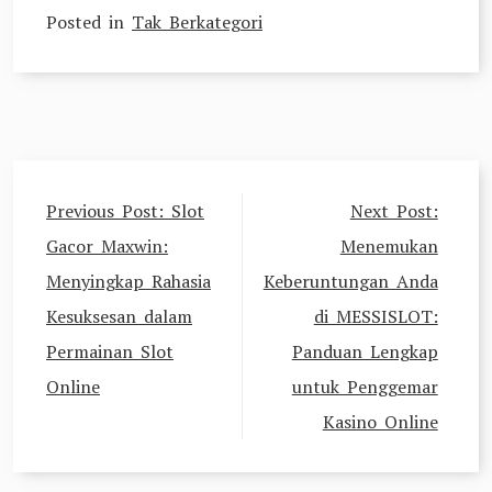
Posted in
Tak Berkategori
Navigasi
Previous Post:
Slot
Next Post:
pos
Gacor Maxwin:
Menemukan
Menyingkap Rahasia
Keberuntungan Anda
Kesuksesan dalam
di MESSISLOT:
Permainan Slot
Panduan Lengkap
Online
untuk Penggemar
Kasino Online