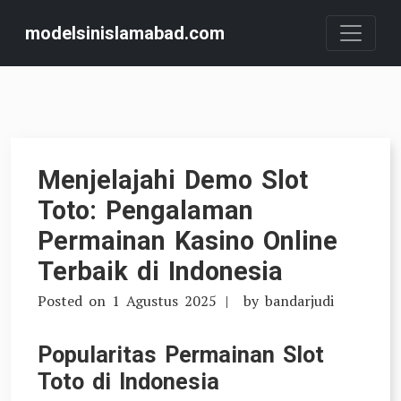
Skip
modelsinislamabad.com
to
content
Menjelajahi Demo Slot
Toto: Pengalaman
Permainan Kasino Online
Terbaik di Indonesia
Posted on
1 Agustus 2025
by
bandarjudi
Popularitas Permainan Slot
Toto di Indonesia