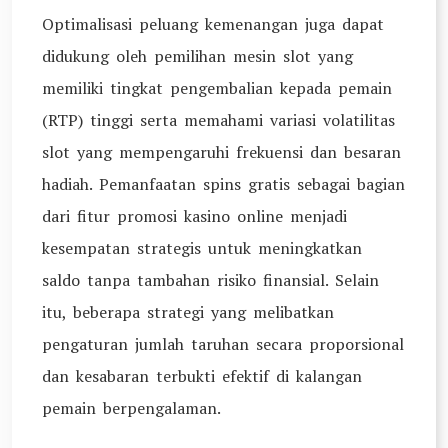
Optimalisasi peluang kemenangan juga dapat
didukung oleh pemilihan mesin slot yang
memiliki tingkat pengembalian kepada pemain
(RTP) tinggi serta memahami variasi volatilitas
slot yang mempengaruhi frekuensi dan besaran
hadiah. Pemanfaatan spins gratis sebagai bagian
dari fitur promosi kasino online menjadi
kesempatan strategis untuk meningkatkan
saldo tanpa tambahan risiko finansial. Selain
itu, beberapa strategi yang melibatkan
pengaturan jumlah taruhan secara proporsional
dan kesabaran terbukti efektif di kalangan
pemain berpengalaman.