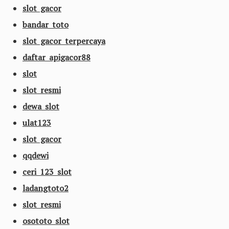
slot gacor
bandar toto
slot gacor terpercaya
daftar apigacor88
slot
slot resmi
dewa slot
ulat123
slot gacor
qqdewi
ceri 123 slot
ladangtoto2
slot resmi
osototo slot