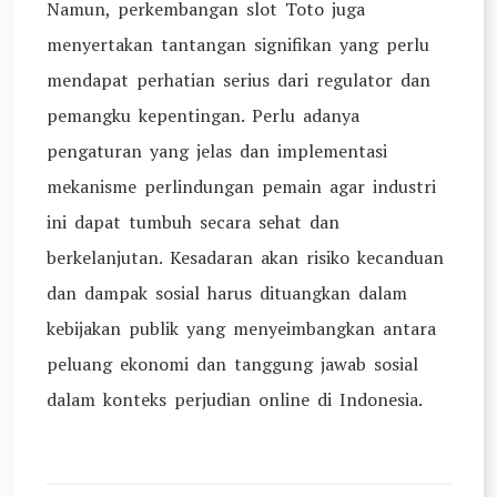
Namun, perkembangan slot Toto juga
menyertakan tantangan signifikan yang perlu
mendapat perhatian serius dari regulator dan
pemangku kepentingan. Perlu adanya
pengaturan yang jelas dan implementasi
mekanisme perlindungan pemain agar industri
ini dapat tumbuh secara sehat dan
berkelanjutan. Kesadaran akan risiko kecanduan
dan dampak sosial harus dituangkan dalam
kebijakan publik yang menyeimbangkan antara
peluang ekonomi dan tanggung jawab sosial
dalam konteks perjudian online di Indonesia.