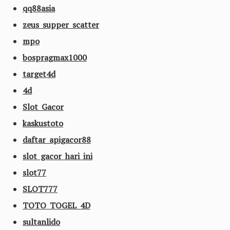
qq88asia
zeus supper scatter
mpo
bospragmax1000
target4d
4d
Slot Gacor
kaskustoto
daftar apigacor88
slot gacor hari ini
slot77
SLOT777
TOTO TOGEL 4D
sultanlido