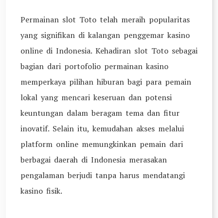
Permainan slot Toto telah meraih popularitas
yang signifikan di kalangan penggemar kasino
online di Indonesia. Kehadiran slot Toto sebagai
bagian dari portofolio permainan kasino
memperkaya pilihan hiburan bagi para pemain
lokal yang mencari keseruan dan potensi
keuntungan dalam beragam tema dan fitur
inovatif. Selain itu, kemudahan akses melalui
platform online memungkinkan pemain dari
berbagai daerah di Indonesia merasakan
pengalaman berjudi tanpa harus mendatangi
kasino fisik.