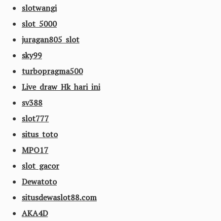
slotwangi
slot 5000
juragan805 slot
sky99
turbopragma500
Live draw Hk hari ini
sv388
slot777
situs toto
MPO17
slot gacor
Dewatoto
situsdewaslot88.com
AKA4D