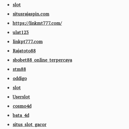
slot
situsrajaspin.com
https://linkmt777.com/
ulat123
linkpt777.com
Rajatoto88
sbobet88 online terpercaya
stm88
oddigo
slot
Userslot
cosmo4d
bata 4d
situs slot gacor