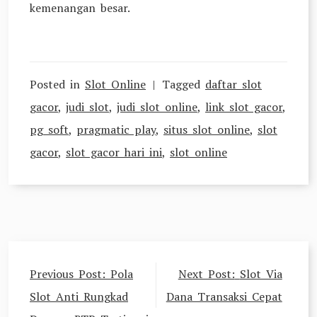
kemenangan besar.
Posted in
Slot Online
Tagged
daftar slot
gacor
,
judi slot
,
judi slot online
,
link slot gacor
,
pg soft
,
pragmatic play
,
situs slot online
,
slot
gacor
,
slot gacor hari ini
,
slot online
Navigasi
Previous Post:
Pola
Next Post:
Slot Via
pos
Slot Anti Rungkad
Dana Transaksi Cepat