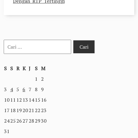
Dengan RTP Tertinggi
Cari
untuk:
S
S
R
K
J
S
M
1
2
3
4
5
6
7
8
9
10
11
12
13
14
15
16
17
18
19
20
21
22
23
24
25
26
27
28
29
30
31