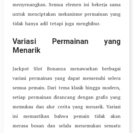
menyenangkan. Semua elemen ini bekerja sama
untuk menciptakan mekanisme permainan yang
tidak hanya adil tetapi juga menghibur.
Variasi Permainan yang
Menarik
Jackpot Slot Bonanza menawarkan berbagai
variasi permainan yang dapat memenuhi selera
semua pemain. Dari tema klasik hingga modern,
setiap permainan dirancang dengan grafis yang
memukau dan alur cerita yang menarik. Variasi
ini memastikan bahwa pemain tidak akan
merasa bosan dan selalu menemukan sesuatu