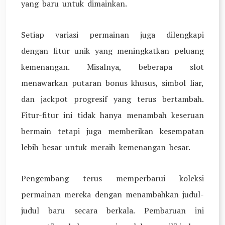
yang baru untuk dimainkan.
Setiap variasi permainan juga dilengkapi
dengan fitur unik yang meningkatkan peluang
kemenangan. Misalnya, beberapa slot
menawarkan putaran bonus khusus, simbol liar,
dan jackpot progresif yang terus bertambah.
Fitur-fitur ini tidak hanya menambah keseruan
bermain tetapi juga memberikan kesempatan
lebih besar untuk meraih kemenangan besar.
Pengembang terus memperbarui koleksi
permainan mereka dengan menambahkan judul-
judul baru secara berkala. Pembaruan ini