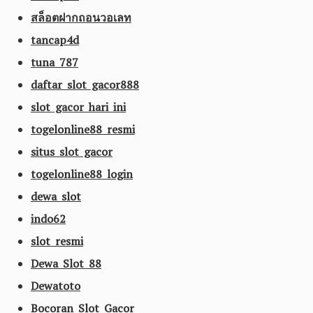
สล็อตฝากถอนวอเลท
tancap4d
tuna 787
daftar slot gacor888
slot gacor hari ini
togelonline88 resmi
situs slot gacor
togelonline88 login
dewa slot
indo62
slot resmi
Dewa Slot 88
Dewatoto
Bocoran Slot Gacor