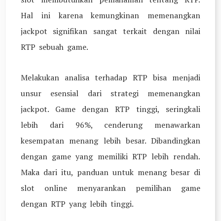
Hal ini karena kemungkinan memenangkan
jackpot signifikan sangat terkait dengan nilai
RTP sebuah game.
Melakukan analisa terhadap RTP bisa menjadi
unsur esensial dari strategi memenangkan
jackpot. Game dengan RTP tinggi, seringkali
lebih dari 96%, cenderung menawarkan
kesempatan menang lebih besar. Dibandingkan
dengan game yang memiliki RTP lebih rendah.
Maka dari itu, panduan untuk menang besar di
slot online menyarankan pemilihan game
dengan RTP yang lebih tinggi.