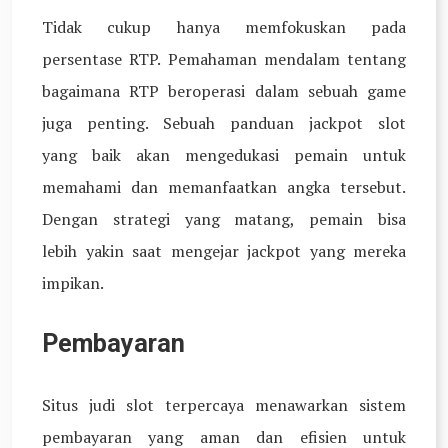
Tidak cukup hanya memfokuskan pada
persentase RTP. Pemahaman mendalam tentang
bagaimana RTP beroperasi dalam sebuah game
juga penting. Sebuah panduan jackpot slot
yang baik akan mengedukasi pemain untuk
memahami dan memanfaatkan angka tersebut.
Dengan strategi yang matang, pemain bisa
lebih yakin saat mengejar jackpot yang mereka
impikan.
Pembayaran
Situs judi slot terpercaya menawarkan sistem
pembayaran yang aman dan efisien untuk