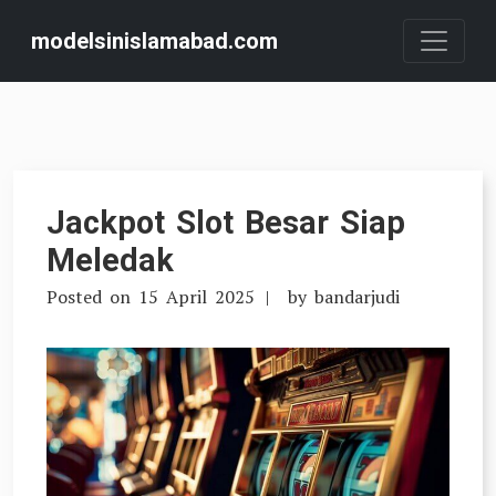
Skip
modelsinislamabad.com
to
content
Jackpot Slot Besar Siap
Meledak
Posted on
15 April 2025
by
bandarjudi