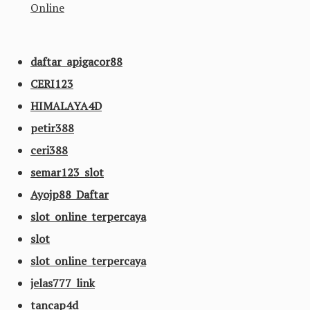
Online
daftar apigacor88
CERI123
HIMALAYA4D
petir388
ceri388
semar123 slot
Ayojp88 Daftar
slot online terpercaya
slot
slot online terpercaya
jelas777 link
tancap4d