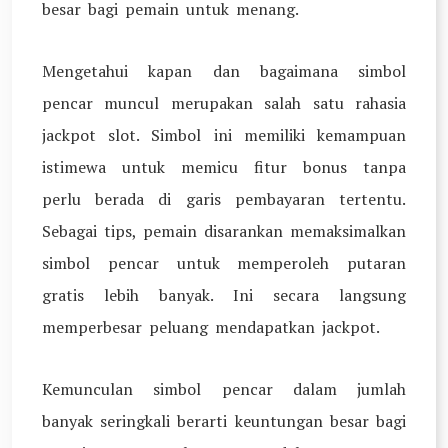
besar bagi pemain untuk menang.
Mengetahui kapan dan bagaimana simbol
pencar muncul merupakan salah satu rahasia
jackpot slot. Simbol ini memiliki kemampuan
istimewa untuk memicu fitur bonus tanpa
perlu berada di garis pembayaran tertentu.
Sebagai tips, pemain disarankan memaksimalkan
simbol pencar untuk memperoleh putaran
gratis lebih banyak. Ini secara langsung
memperbesar peluang mendapatkan jackpot.
Kemunculan simbol pencar dalam jumlah
banyak seringkali berarti keuntungan besar bagi