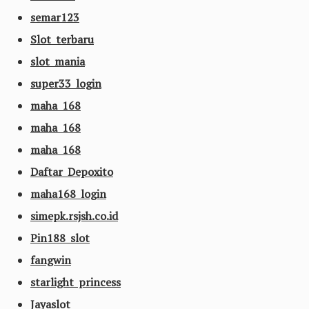
semar123
Slot terbaru
slot mania
super33 login
maha 168
maha 168
maha 168
Daftar Depoxito
maha168 login
simepk.rsjsh.co.id
Pin188 slot
fangwin
starlight princess
Jayaslot