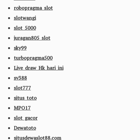
robopragma slot
slotwangi
slot 5000
juragan805 slot
sky99
turbopragma500
Live draw Hk hari ini
sv388
slot777
situs toto
MPO17
slot gacor
Dewatoto
situsdewaslot88.com