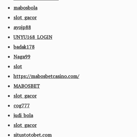
mabosbola
slot gacor
ayojp88
UNYU168 LOGIN
badak178
Naga99
slot
https://mabosbetcasino.com/
MABOSBET
slot gacor
cog777
judi bola
slot gacor
situstotobet.com