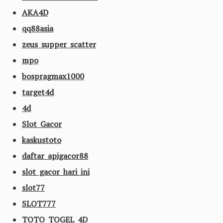
AKA4D
qq88asia
zeus supper scatter
mpo
bospragmax1000
target4d
4d
Slot Gacor
kaskustoto
daftar apigacor88
slot gacor hari ini
slot77
SLOT777
TOTO TOGEL 4D