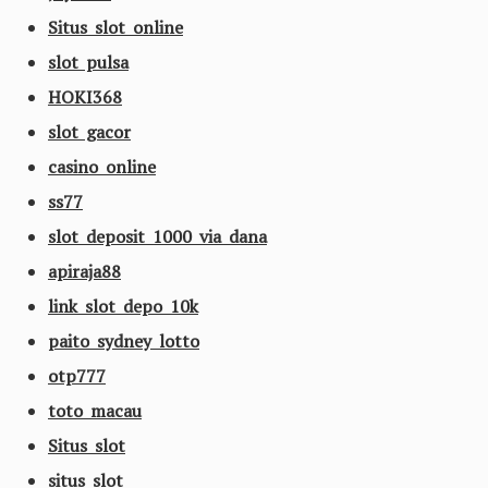
Situs slot online
slot pulsa
HOKI368
slot gacor
casino online
ss77
slot deposit 1000 via dana
apiraja88
link slot depo 10k
paito sydney lotto
otp777
toto macau
Situs slot
situs slot