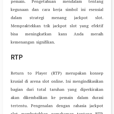
pemain. Pengetahuan mendalam tentang
kegunaan dan cara kerja simbol ini esensial
dalam strategi menang jackpot slot.
Mempraktekkan trik jackpot slot yang efektif
bisa meningkatkan kans Anda meraih
kemenangan signifikan.
RTP
Return to Player (RTP) merupakan konsep
krusial di arena slot online. Ini mengindikasikan
bagian dari total taruhan yang diperkirakan
akan dikembalikan ke pemain dalam durasi
tertentu. Pengenalan dengan rahasia jackpot
slot membutuhkan pemahaman tentang RTP.