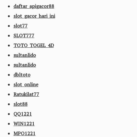
daftar apigacor88
slot gacor hari ini
slot77
SLOT777
TOTO TOGEL 4D
sultanlido
sultanlido
dbltoto
slot online
Ratukilat77
slot88
QQ1221
WIN1221
MPO1221