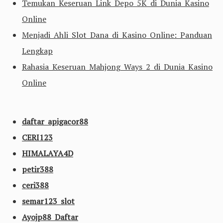
Temukan Keseruan Link Depo 5K di Dunia Kasino
Online
Menjadi Ahli Slot Dana di Kasino Online: Panduan
Lengkap
Rahasia Keseruan Mahjong Ways 2 di Dunia Kasino
Online
daftar apigacor88
CERI123
HIMALAYA4D
petir388
ceri388
semar123 slot
Ayojp88 Daftar