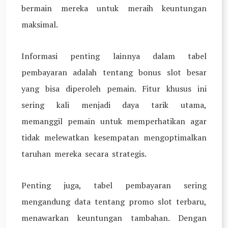
bermain mereka untuk meraih keuntungan
maksimal.
Informasi penting lainnya dalam tabel
pembayaran adalah tentang bonus slot besar
yang bisa diperoleh pemain. Fitur khusus ini
sering kali menjadi daya tarik utama,
memanggil pemain untuk memperhatikan agar
tidak melewatkan kesempatan mengoptimalkan
taruhan mereka secara strategis.
Penting juga, tabel pembayaran sering
mengandung data tentang promo slot terbaru,
menawarkan keuntungan tambahan. Dengan