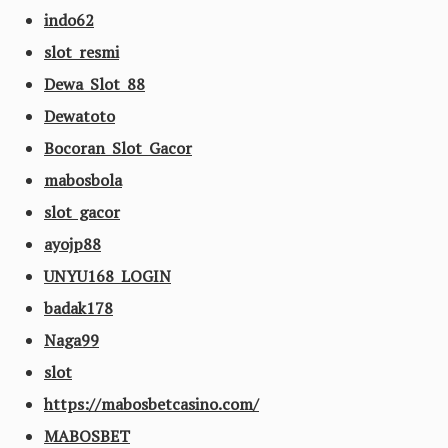
indo62
slot resmi
Dewa Slot 88
Dewatoto
Bocoran Slot Gacor
mabosbola
slot gacor
ayojp88
UNYU168 LOGIN
badak178
Naga99
slot
https://mabosbetcasino.com/
MABOSBET