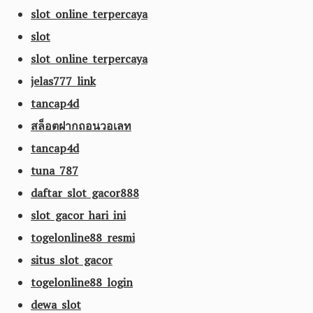
slot online terpercaya
slot
slot online terpercaya
jelas777 link
tancap4d
สล็อตฝากถอนวอเลท
tancap4d
tuna 787
daftar slot gacor888
slot gacor hari ini
togelonline88 resmi
situs slot gacor
togelonline88 login
dewa slot