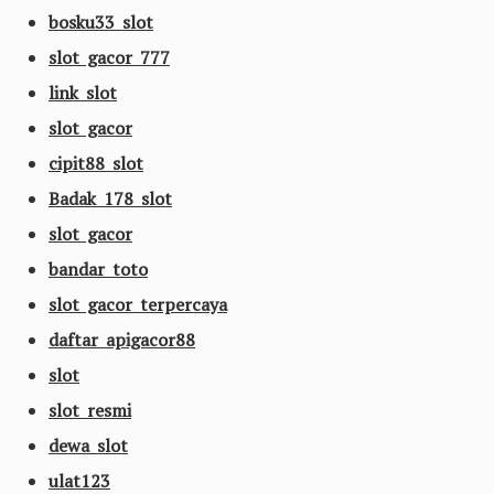
bosku33 slot
slot gacor 777
link slot
slot gacor
cipit88 slot
Badak 178 slot
slot gacor
bandar toto
slot gacor terpercaya
daftar apigacor88
slot
slot resmi
dewa slot
ulat123