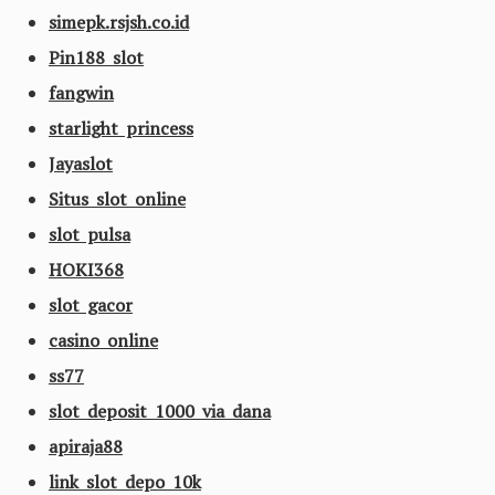
simepk.rsjsh.co.id
Pin188 slot
fangwin
starlight princess
Jayaslot
Situs slot online
slot pulsa
HOKI368
slot gacor
casino online
ss77
slot deposit 1000 via dana
apiraja88
link slot depo 10k