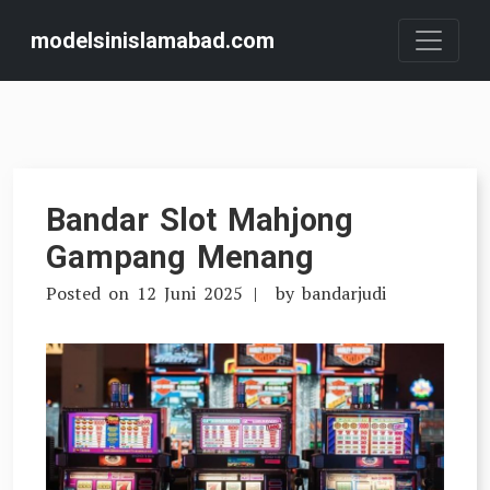
Skip
modelsinislamabad.com
to
content
Bandar Slot Mahjong
Gampang Menang
Posted on
12 Juni 2025
by
bandarjudi