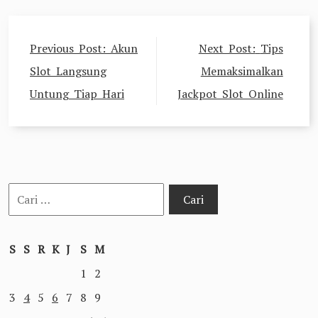
Navigasi
Previous Post:
Akun
Next Post:
Tips
pos
Slot Langsung
Memaksimalkan
Untung Tiap Hari
Jackpot Slot Online
Cari
untuk:
S
S
R
K
J
S
M
1
2
3
4
5
6
7
8
9