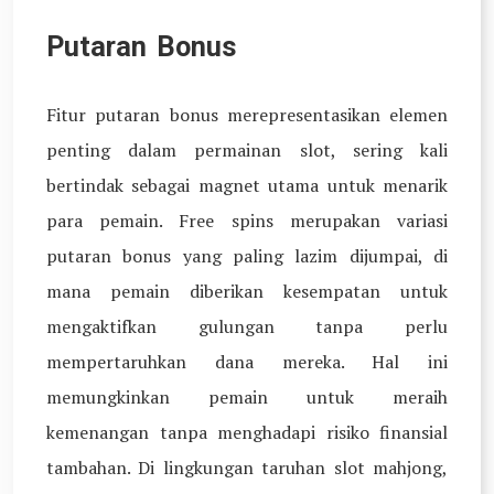
Putaran Bonus
Fitur putaran bonus merepresentasikan elemen
penting dalam permainan slot, sering kali
bertindak sebagai magnet utama untuk menarik
para pemain. Free spins merupakan variasi
putaran bonus yang paling lazim dijumpai, di
mana pemain diberikan kesempatan untuk
mengaktifkan gulungan tanpa perlu
mempertaruhkan dana mereka. Hal ini
memungkinkan pemain untuk meraih
kemenangan tanpa menghadapi risiko finansial
tambahan. Di lingkungan taruhan slot mahjong,