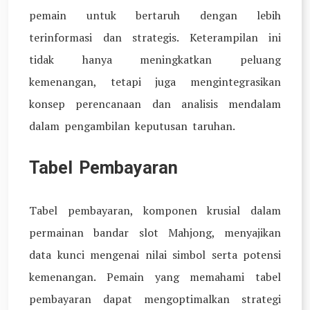
pemain untuk bertaruh dengan lebih
terinformasi dan strategis. Keterampilan ini
tidak hanya meningkatkan peluang
kemenangan, tetapi juga mengintegrasikan
konsep perencanaan dan analisis mendalam
dalam pengambilan keputusan taruhan.
Tabel Pembayaran
Tabel pembayaran, komponen krusial dalam
permainan bandar slot Mahjong, menyajikan
data kunci mengenai nilai simbol serta potensi
kemenangan. Pemain yang memahami tabel
pembayaran dapat mengoptimalkan strategi