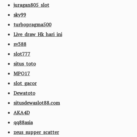
juragan805 slot
sky99
turbopragma500
Live draw Hk hari ini
sv388
slot777
situs toto
MPO17
slot gacor
Dewatoto
situsdewaslot88.com
AKA4D
qq88asia
zeus supper scatter