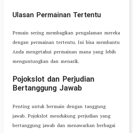
Ulasan Permainan Tertentu
Pemain sering membagikan pengalaman mereka
dengan permainan tertentu. Ini bisa membantu
Anda mengetahui permainan mana yang lebih
menguntungkan dan menarik.
Pojokslot dan Perjudian
Bertanggung Jawab
Penting untuk bermain dengan tanggung
jawab. Pojokslot mendukung perjudian yang
bertanggung jawab dan menawarkan berbagai