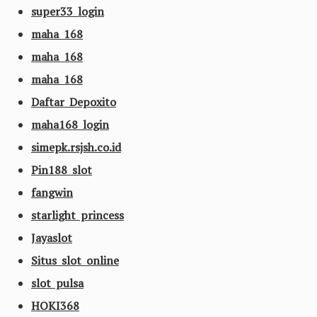
super33 login
maha 168
maha 168
maha 168
Daftar Depoxito
maha168 login
simepk.rsjsh.co.id
Pin188 slot
fangwin
starlight princess
Jayaslot
Situs slot online
slot pulsa
HOKI368