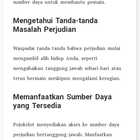
sumber daya untuk membantu pemain.
Mengetahui Tanda-tanda
Masalah Perjudian
Waspadai tanda-tanda bahwa perjudian mulai
mengambil alih hidup Anda, seperti
mengabaikan tanggung jawab sehari-hari atau
terus bermain meskipun mengalami kerugian.
Memanfaatkan Sumber Daya
yang Tersedia
Pojokslot menyediakan akses ke sumber daya
perjudian bertanggung jawab. Manfaatkan