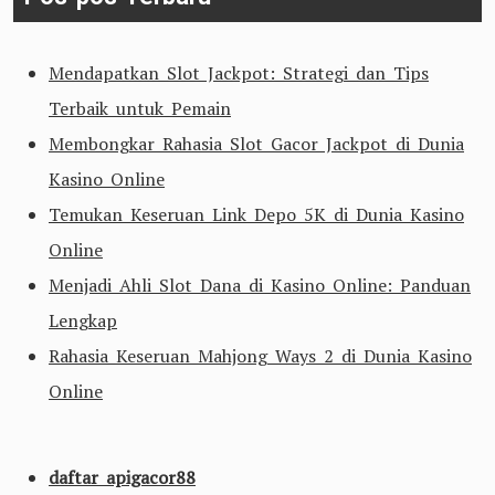
Mendapatkan Slot Jackpot: Strategi dan Tips
Terbaik untuk Pemain
Membongkar Rahasia Slot Gacor Jackpot di Dunia
Kasino Online
Temukan Keseruan Link Depo 5K di Dunia Kasino
Online
Menjadi Ahli Slot Dana di Kasino Online: Panduan
Lengkap
Rahasia Keseruan Mahjong Ways 2 di Dunia Kasino
Online
daftar apigacor88