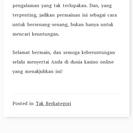
pengalaman yang tak terlupakan. Dan, yang
terpenting, jadikan permainan ini sebagai cara
untuk bersenang-senang, bukan hanya untuk
mencari keuntungan.
Selamat bermain, dan semoga keberuntungan
selalu menyertai Anda di dunia kasino online
yang menakjubkan ini!
Posted in
Tak Berkategori