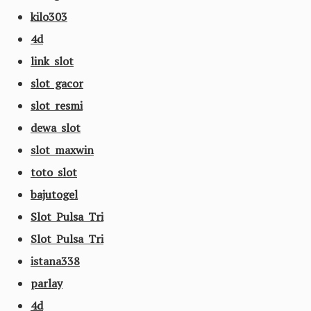
kilo303
4d
link slot
slot gacor
slot resmi
dewa slot
slot maxwin
toto slot
bajutogel
Slot Pulsa Tri
Slot Pulsa Tri
istana338
parlay
4d