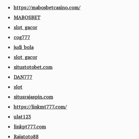
https://mabosbetcasino.com/
MABOSBET
slot gacor
cog777
judi bola
slot gacor
situstotobet.com
DAN777
slot
situsrajaspin.com
https://linkmt777.com/
ulat123
linkpt777.com
Rajatoto88