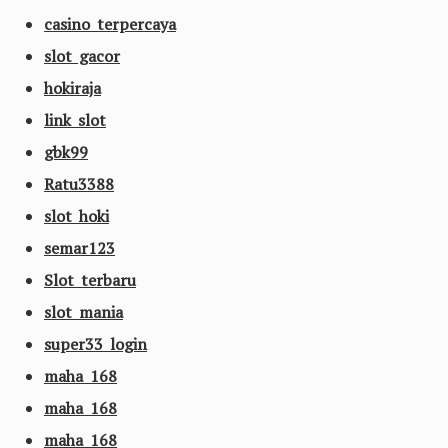
casino terpercaya
slot gacor
hokiraja
link slot
gbk99
Ratu3388
slot hoki
semar123
Slot terbaru
slot mania
super33 login
maha 168
maha 168
maha 168