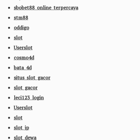
sbobet88 online terpercaya
stm88
oddigo
slot
Userslot
cosmo4d
bata 4d
situs slot gacor
slot gacor
leci123 login
Userslot
slot
slot jp
slot dewa