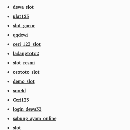
dewa slot
ulat123
slot gacor
qqdewi
ceri 123 slot
ladangtoto2
slot resmi
osototo slot
demo slot
son4d
Ceri123
login dewa33
sabung ayam online
slot