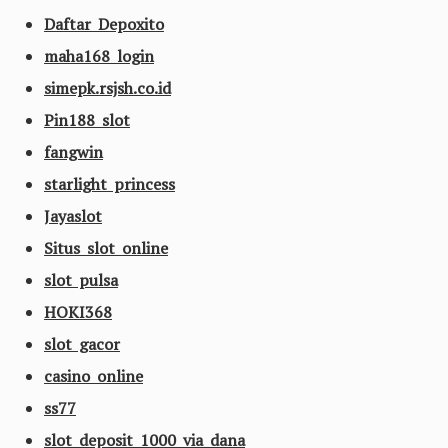
Daftar Depoxito
maha168 login
simepk.rsjsh.co.id
Pin188 slot
fangwin
starlight princess
Jayaslot
Situs slot online
slot pulsa
HOKI368
slot gacor
casino online
ss77
slot deposit 1000 via dana