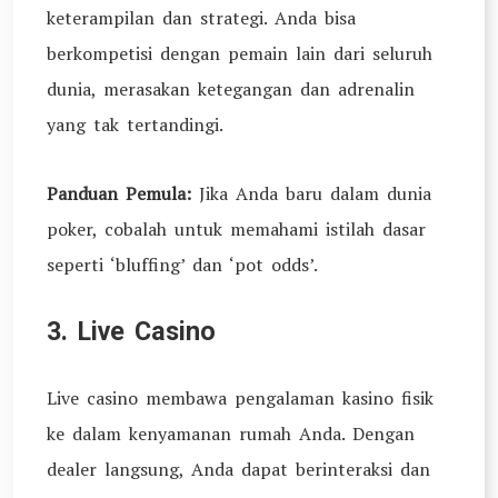
keterampilan dan strategi. Anda bisa
berkompetisi dengan pemain lain dari seluruh
dunia, merasakan ketegangan dan adrenalin
yang tak tertandingi.
Panduan Pemula:
Jika Anda baru dalam dunia
poker, cobalah untuk memahami istilah dasar
seperti ‘bluffing’ dan ‘pot odds’.
3. Live Casino
Live casino membawa pengalaman kasino fisik
ke dalam kenyamanan rumah Anda. Dengan
dealer langsung, Anda dapat berinteraksi dan