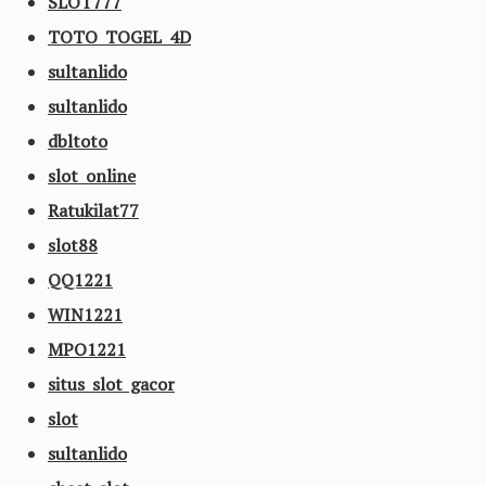
SLOT777
TOTO TOGEL 4D
sultanlido
sultanlido
dbltoto
slot online
Ratukilat77
slot88
QQ1221
WIN1221
MPO1221
situs slot gacor
slot
sultanlido