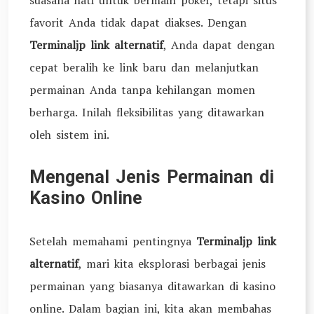
suasana hati untuk bermain poker, tetapi situs
favorit Anda tidak dapat diakses. Dengan
Terminaljp link alternatif
, Anda dapat dengan
cepat beralih ke link baru dan melanjutkan
permainan Anda tanpa kehilangan momen
berharga. Inilah fleksibilitas yang ditawarkan
oleh sistem ini.
Mengenal Jenis Permainan di
Kasino Online
Setelah memahami pentingnya
Terminaljp link
alternatif
, mari kita eksplorasi berbagai jenis
permainan yang biasanya ditawarkan di kasino
online. Dalam bagian ini, kita akan membahas