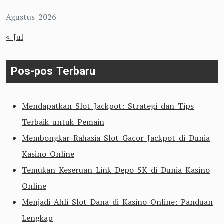
Agustus 2026
« Jul
Pos-pos Terbaru
Mendapatkan Slot Jackpot: Strategi dan Tips
Terbaik untuk Pemain
Membongkar Rahasia Slot Gacor Jackpot di Dunia
Kasino Online
Temukan Keseruan Link Depo 5K di Dunia Kasino
Online
Menjadi Ahli Slot Dana di Kasino Online: Panduan
Lengkap