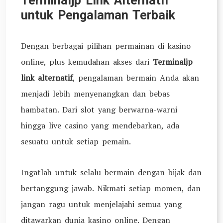
Terminaljp Link Alternatif
untuk Pengalaman Terbaik
Dengan berbagai pilihan permainan di kasino
online, plus kemudahan akses dari
Terminaljp
link alternatif
, pengalaman bermain Anda akan
menjadi lebih menyenangkan dan bebas
hambatan. Dari slot yang berwarna-warni
hingga live casino yang mendebarkan, ada
sesuatu untuk setiap pemain.
Ingatlah untuk selalu bermain dengan bijak dan
bertanggung jawab. Nikmati setiap momen, dan
jangan ragu untuk menjelajahi semua yang
ditawarkan dunia kasino online. Dengan