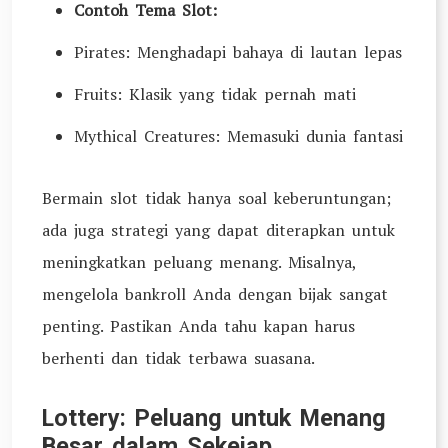
Contoh Tema Slot:
Pirates: Menghadapi bahaya di lautan lepas
Fruits: Klasik yang tidak pernah mati
Mythical Creatures: Memasuki dunia fantasi
Bermain slot tidak hanya soal keberuntungan;
ada juga strategi yang dapat diterapkan untuk
meningkatkan peluang menang. Misalnya,
mengelola bankroll Anda dengan bijak sangat
penting. Pastikan Anda tahu kapan harus
berhenti dan tidak terbawa suasana.
Lottery: Peluang untuk Menang
Besar dalam Sekejap