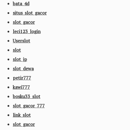
bata 4d
situs slot gacor
slot gacor
leci123 login
Userslot
slot
slot jp
slot dewa
petir777
kawi777
bosku33 slot
slot gacor 777
link slot
slot gacor