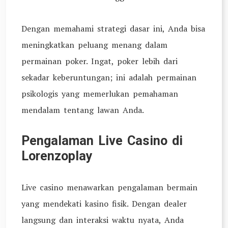
Dengan memahami strategi dasar ini, Anda bisa
meningkatkan peluang menang dalam
permainan poker. Ingat, poker lebih dari
sekadar keberuntungan; ini adalah permainan
psikologis yang memerlukan pemahaman
mendalam tentang lawan Anda.
Pengalaman Live Casino di
Lorenzoplay
Live casino menawarkan pengalaman bermain
yang mendekati kasino fisik. Dengan dealer
langsung dan interaksi waktu nyata, Anda