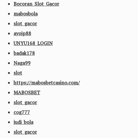
Bocoran Slot Gacor
mabosbola
slot gacor
ayojp88
UNYU168 LOGIN
badak178
Naga99
slot
https://mabosbetcasino.com/
MABOSBET
slot gacor
cog777
judi bola
slot gacor