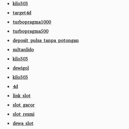
kilo303
target4d
turbopragma1000
turbopragma500
deposit pulsa tanpa potongan
sultanlido
kilo303
dewigol
kilo303
4d
link slot
slot gacor
slot resmi
dewa slot