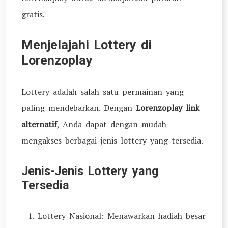
gratis.
Menjelajahi Lottery di
Lorenzoplay
Lottery adalah salah satu permainan yang
paling mendebarkan. Dengan
Lorenzoplay link
alternatif
, Anda dapat dengan mudah
mengakses berbagai jenis lottery yang tersedia.
Jenis-Jenis Lottery yang
Tersedia
Lottery Nasional: Menawarkan hadiah besar