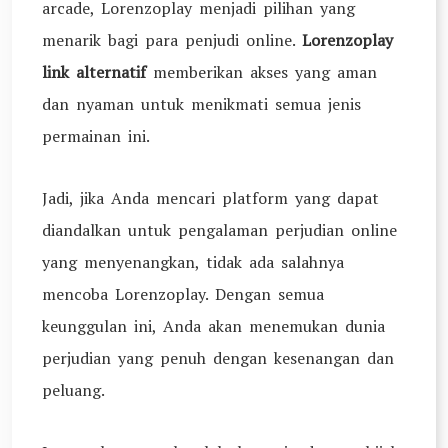
arcade, Lorenzoplay menjadi pilihan yang
menarik bagi para penjudi online.
Lorenzoplay
link alternatif
memberikan akses yang aman
dan nyaman untuk menikmati semua jenis
permainan ini.
Jadi, jika Anda mencari platform yang dapat
diandalkan untuk pengalaman perjudian online
yang menyenangkan, tidak ada salahnya
mencoba Lorenzoplay. Dengan semua
keunggulan ini, Anda akan menemukan dunia
perjudian yang penuh dengan kesenangan dan
peluang.