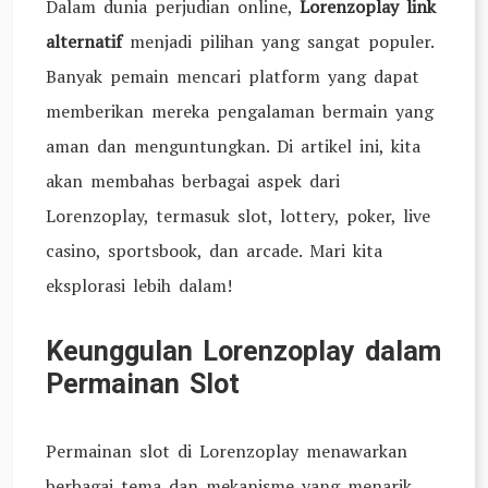
Dalam dunia perjudian online,
Lorenzoplay link
alternatif
menjadi pilihan yang sangat populer.
Banyak pemain mencari platform yang dapat
memberikan mereka pengalaman bermain yang
aman dan menguntungkan. Di artikel ini, kita
akan membahas berbagai aspek dari
Lorenzoplay, termasuk slot, lottery, poker, live
casino, sportsbook, dan arcade. Mari kita
eksplorasi lebih dalam!
Keunggulan Lorenzoplay dalam
Permainan Slot
Permainan slot di Lorenzoplay menawarkan
berbagai tema dan mekanisme yang menarik.