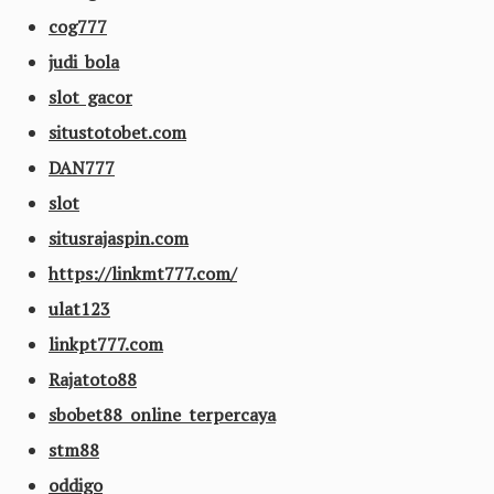
cog777
judi bola
slot gacor
situstotobet.com
DAN777
slot
situsrajaspin.com
https://linkmt777.com/
ulat123
linkpt777.com
Rajatoto88
sbobet88 online terpercaya
stm88
oddigo