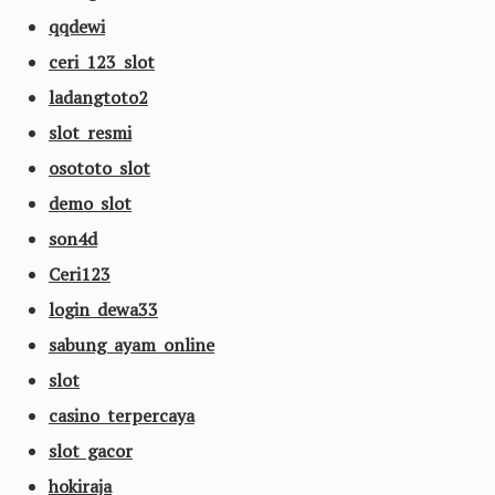
qqdewi
ceri 123 slot
ladangtoto2
slot resmi
osototo slot
demo slot
son4d
Ceri123
login dewa33
sabung ayam online
slot
casino terpercaya
slot gacor
hokiraja