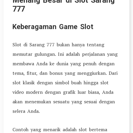
Menang Besar di Slot Sarang
777
Keberagaman Game Slot
Slot di Sarang 777 bukan hanya tentang
memutar gulungan. Ini adalah perjalanan yang
membawa Anda ke dunia yang penuh dengan
tema, fitur, dan bonus yang menggiurkan. Dari
slot klasik dengan simbol buah hingga slot
video modern dengan grafik luar biasa, Anda
akan menemukan sesuatu yang sesuai dengan
selera Anda.
Contoh yang menarik adalah slot bertema