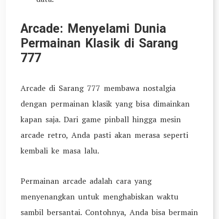
Arcade: Menyelami Dunia
Permainan Klasik di Sarang
777
Arcade di Sarang 777 membawa nostalgia
dengan permainan klasik yang bisa dimainkan
kapan saja. Dari game pinball hingga mesin
arcade retro, Anda pasti akan merasa seperti
kembali ke masa lalu.
Permainan arcade adalah cara yang
menyenangkan untuk menghabiskan waktu
sambil bersantai. Contohnya, Anda bisa bermain