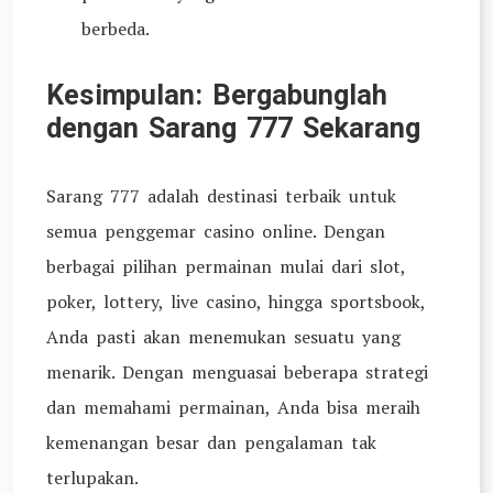
berbeda.
Kesimpulan: Bergabunglah
dengan Sarang 777 Sekarang
Sarang 777 adalah destinasi terbaik untuk
semua penggemar casino online. Dengan
berbagai pilihan permainan mulai dari slot,
poker, lottery, live casino, hingga sportsbook,
Anda pasti akan menemukan sesuatu yang
menarik. Dengan menguasai beberapa strategi
dan memahami permainan, Anda bisa meraih
kemenangan besar dan pengalaman tak
terlupakan.