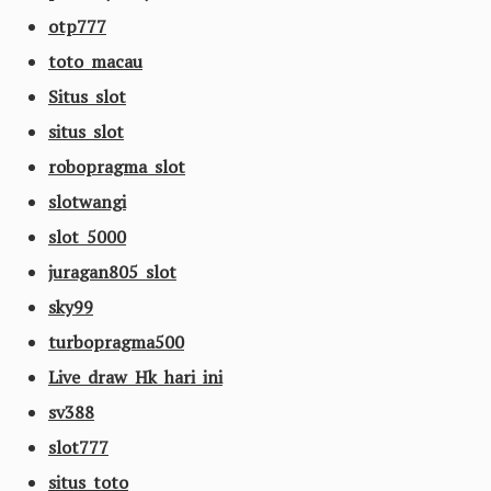
otp777
toto macau
Situs slot
situs slot
robopragma slot
slotwangi
slot 5000
juragan805 slot
sky99
turbopragma500
Live draw Hk hari ini
sv388
slot777
situs toto