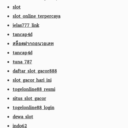
slot
slot online terpercaya
jelas777 link
tancap4d
สล็อตฝากถอนวอเลท
tancap4d
tuna 787
daftar slot gacor888
slot gacor hari ini
togelonline88 resmi
situs slot gacor
togelonline88 login
dewa slot
indo62