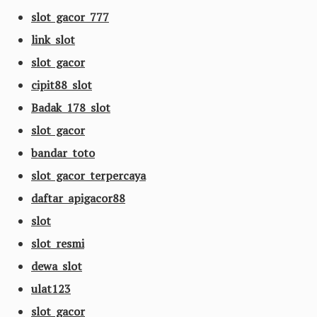
slot gacor 777
link slot
slot gacor
cipit88 slot
Badak 178 slot
slot gacor
bandar toto
slot gacor terpercaya
daftar apigacor88
slot
slot resmi
dewa slot
ulat123
slot gacor