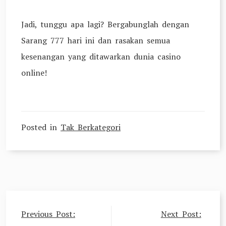
Jadi, tunggu apa lagi? Bergabunglah dengan
Sarang 777 hari ini dan rasakan semua
kesenangan yang ditawarkan dunia casino
online!
Posted in
Tak Berkategori
Navigasi
Previous Post:
Next Post: