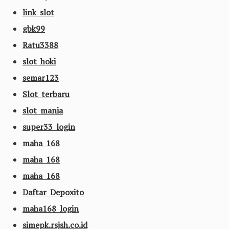
link slot
gbk99
Ratu3388
slot hoki
semar123
Slot terbaru
slot mania
super33 login
maha 168
maha 168
maha 168
Daftar Depoxito
maha168 login
simepk.rsjsh.co.id