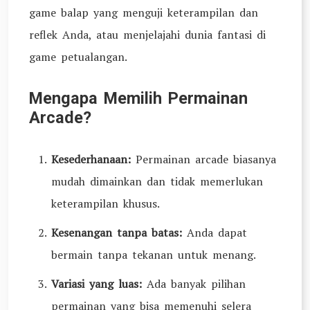
game balap yang menguji keterampilan dan
reflek Anda, atau menjelajahi dunia fantasi di
game petualangan.
Mengapa Memilih Permainan
Arcade?
Kesederhanaan:
Permainan arcade biasanya
mudah dimainkan dan tidak memerlukan
keterampilan khusus.
Kesenangan tanpa batas:
Anda dapat
bermain tanpa tekanan untuk menang.
Variasi yang luas:
Ada banyak pilihan
permainan yang bisa memenuhi selera