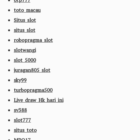
otp777
toto macau
Situs slot
situs slot
robopragma slot
slotwangi
slot 5000
juragan805 slot
sky99
turbopragma500
Live draw Hk hari ini
sv388
slot777
situs toto