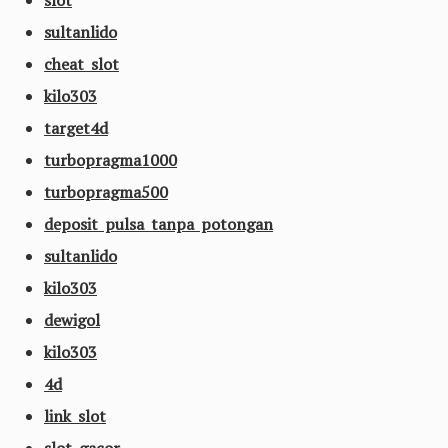
slot
sultanlido
cheat slot
kilo303
target4d
turbopragma1000
turbopragma500
deposit pulsa tanpa potongan
sultanlido
kilo303
dewigol
kilo303
4d
link slot