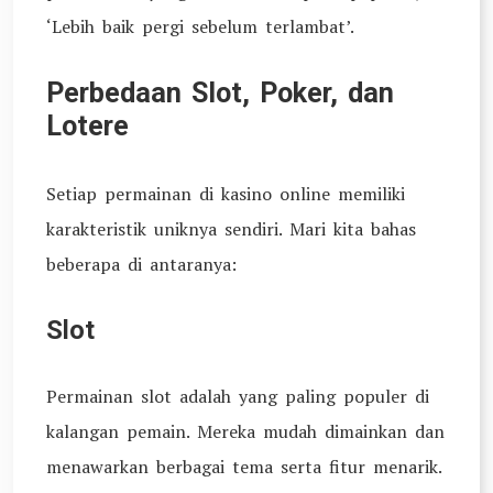
‘Lebih baik pergi sebelum terlambat’.
Perbedaan Slot, Poker, dan
Lotere
Setiap permainan di kasino online memiliki
karakteristik uniknya sendiri. Mari kita bahas
beberapa di antaranya:
Slot
Permainan slot adalah yang paling populer di
kalangan pemain. Mereka mudah dimainkan dan
menawarkan berbagai tema serta fitur menarik.