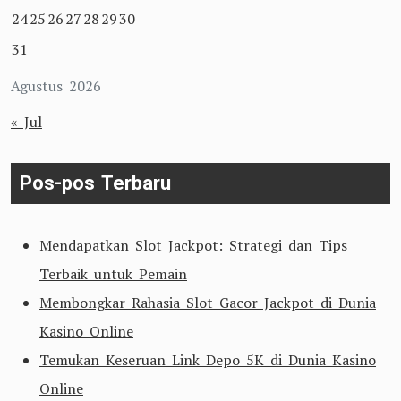
24
25
26
27
28
29
30
31
Agustus 2026
« Jul
Pos-pos Terbaru
Mendapatkan Slot Jackpot: Strategi dan Tips
Terbaik untuk Pemain
Membongkar Rahasia Slot Gacor Jackpot di Dunia
Kasino Online
Temukan Keseruan Link Depo 5K di Dunia Kasino
Online