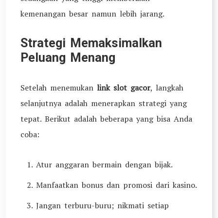
kemenangan besar namun lebih jarang.
Strategi Memaksimalkan
Peluang Menang
Setelah menemukan
link slot gacor
, langkah
selanjutnya adalah menerapkan strategi yang
tepat. Berikut adalah beberapa yang bisa Anda
coba:
Atur anggaran bermain dengan bijak.
Manfaatkan bonus dan promosi dari kasino.
Jangan terburu-buru; nikmati setiap