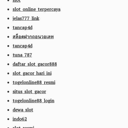
slot
slot online terpercaya
jelas777 link
tancap4d
สล็อตฝากถอนวอเลท
tancap4d
tuna 787
daftar slot gacor888
slot gacor hari ini
togelonline88 resmi
situs slot gacor
togelonline88 login
dewa slot
indo62