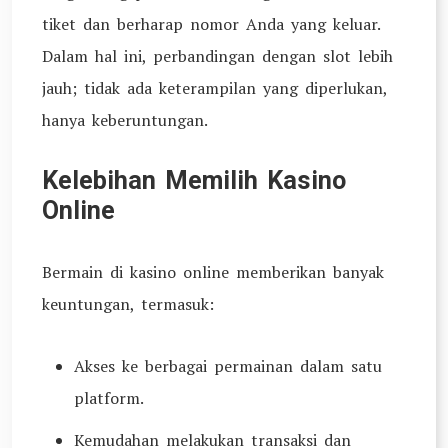
tiket dan berharap nomor Anda yang keluar.
Dalam hal ini, perbandingan dengan slot lebih
jauh; tidak ada keterampilan yang diperlukan,
hanya keberuntungan.
Kelebihan Memilih Kasino
Online
Bermain di kasino online memberikan banyak
keuntungan, termasuk:
Akses ke berbagai permainan dalam satu
platform.
Kemudahan melakukan transaksi dan