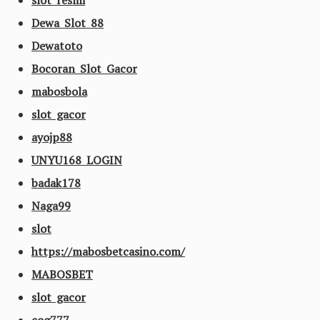
slot resmi
Dewa Slot 88
Dewatoto
Bocoran Slot Gacor
mabosbola
slot gacor
ayojp88
UNYU168 LOGIN
badak178
Naga99
slot
https://mabosbetcasino.com/
MABOSBET
slot gacor