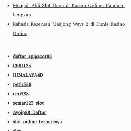
Menjadi Ahli Slot Dana di Kasino Online: Panduan
Lengkap
Rahasia Keseruan Mahjong Ways 2 di Dunia Kasino
Online
daftar apigacor88
CERI123
HIMALAYA4D
petir388
ceri388
semar123 slot
Ayojp88 Daftar
slot online terpercaya