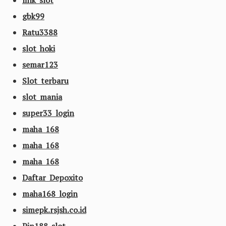
link slot
gbk99
Ratu3388
slot hoki
semar123
Slot terbaru
slot mania
super33 login
maha 168
maha 168
maha 168
Daftar Depoxito
maha168 login
simepk.rsjsh.co.id