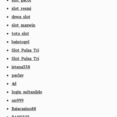
slot gacor
slot resmi
dewa slot
slot maxwin
toto slot
bajutogel
Slot Pulsa Tri
Slot Pulsa Tri
istana338
parlay
4d
login sultanlido
on999
Rajacasino88